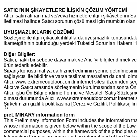
SATICI’NIN ŞİKAYETLERE İLİŞKİN ÇÖZÜM YÖNTEMİ
Alıcı, satın alınan mal ve/veya hizmetlere ilgili şikâyetlerini Sat
iletilmesi halinde Satıcı sorunun çözülmesi için mümkün olan 
UYUŞMAZLIKLARIN ÇÖZÜMÜ
Sözleşme ile ilgili çıkacak ihtilaflarda uyuşmazlık konusundaki
ikametgâhının bulunduğu yerdeki Tüketici Sorunları Hakem Heye
Diğer Bilgiler:
Satıcı, haklı bir sebebe dayanmak ve Alıcı’yı bilgilendirmek v
ürün tedarik edebilir.
Sipariş konusu mal ya da hizmet ediminin yerine getirilmesinin i
sağlayıcısı ile bildirir ve varsa teslimat masrafları da dahil ol
Alıcı, www.extremeoutdoor.com.tr internet sitesi üzerinden se
Alıcı ve Satıcı arasında sözleşmenin kurulmasından sonra Ön Bi
Alıcı, işbu Ön Bilgilendirme Formu ve Mesafeli Satış Sözleşmes
olması durumunda Alıcı, www.extremeoutdoor.com.tr internet s
Şirketimizin gizlilik politikasına [
Cerez ve Gizlilik Politikasi
] li
**
preLIMINARY ınformatıon form
This Preliminary Information Form includes the information tha
whose information is given below within the scope of the Law
commercial purposes, within the framework of the principles of 
Information Form is an annex and an integral part of the Dist