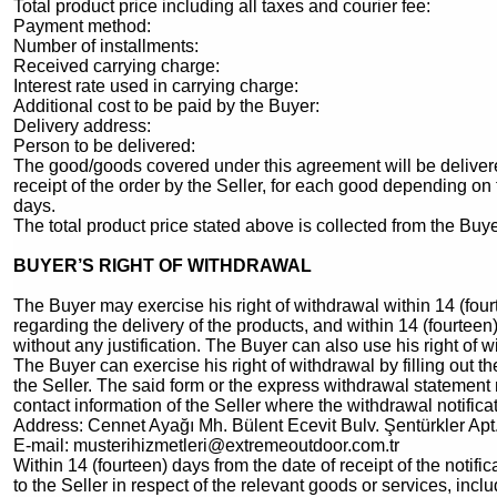
Total product price including all taxes and courier fee:
Payment method:
Number of installments:
Received carrying charge:
Interest rate used in carrying charge:
Additional cost to be paid by the Buyer:
Delivery address:
Person to be delivered:
The good/goods covered under this agreement will be delivered 
receipt of the order by the Seller, for each good depending on t
days.
The total product price stated above is collected from the Buy
BUYER’S RIGHT OF WITHDRAWAL
The Buyer may exercise his right of withdrawal within 14 (four
regarding the delivery of the products, and within 14 (fourteen
without any justification. The Buyer can also use his right of w
The Buyer can exercise his right of withdrawal by filling out t
the Seller. The said form or the express withdrawal statement m
contact information of the Seller where the withdrawal notifica
Address: Cennet Ayağı Mh. Bülent Ecevit Bulv. Şentürkler Apt
E-mail:
musterihizmetleri@extremeoutdoor.com.tr
Within 14 (fourteen) days from the date of receipt of the notifi
to the Seller in respect of the relevant goods or services, inc