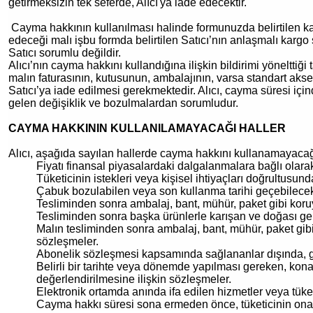
getirmeksizin tek seferde, Alıcı'ya iade edecektir.
Cayma hakkının kullanılması halinde formunuzda belirtilen karg
edeceği malı işbu formda belirtilen Satıcı’nın anlaşmalı kargo
Satıcı sorumlu değildir.
Alıcı’nın cayma hakkını kullandığına ilişkin bildirimi yöneltti
malın faturasının, kutusunun, ambalajının, varsa standart akse
Satıcı’ya iade edilmesi gerekmektedir. Alıcı, cayma süresi için
gelen değişiklik ve bozulmalardan sorumludur.
CAYMA HAKKININ KULLANILAMAYACAĞI HALLER
Alıcı, aşağıda sayılan hallerde cayma hakkını kullanamayacağı
Fiyatı finansal piyasalardaki dalgalanmalara bağlı olara
Tüketicinin istekleri veya kişisel ihtiyaçları doğrultusun
Çabuk bozulabilen veya son kullanma tarihi geçebilecek 
Tesliminden sonra ambalaj, bant, mühür, paket gibi koruy
Tesliminden sonra başka ürünlerle karışan ve doğası ger
Malın tesliminden sonra ambalaj, bant, mühür, paket gibi 
sözleşmeler.
Abonelik sözleşmesi kapsamında sağlananlar dışında, gaze
Belirli bir tarihte veya dönemde yapılması gereken, ko
değerlendirilmesine ilişkin sözleşmeler.
Elektronik ortamda anında ifa edilen hizmetler veya tüke
Cayma hakkı süresi sona ermeden önce, tüketicinin onayı