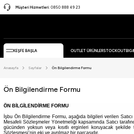
Müşteri Hizmetleri:
0850 888 49 23
KEŞFE BAŞLA
OUTLET ÜRÜNLER
STOCKOUT
BIG
Anasayfa
Sayfalar
Ön Bilgilendirme Formu
Ön Bilgilendirme Formu
ÖN BİLGİLENDİRME FORMU
İşbu Ön Bilgilendirme Formu, aşağıda bilgileri verilen Satı
Mesafeli Sözleşmeler Yönetmeliği kapsamında Satıcı tarafından
gücünden yoksun veya kısıtlı erginleri koruyacak şekilde ti
Sözleşmesi’nin eki ve ayrılmaz bir parçasıdır.