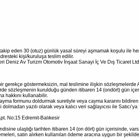
akip eden 30 (otuz) günlük yasal süreyi aşmamak koşulu ile her bi
dresteki kişi/kuruluşa teslim edilir.
ri Deniz Av Turizm Otomotiv İnşaat Sanayi İç Ve Dış Ticaret Ltd.Ş
ir gerekçe göstermeksizin, mal teslimine ilişkin sözleşmelerde Al
elerde sözleşmenin kurulduğu günden itibaren 14 (ondört) gün içer
 hakkını kullanabilir.
 cayma formunu doldurmak suretiyle veya cayma kararını bildiren aç
lmadan yazılı olarak veya kalıcı veri sağlayıcısı ile Satıcı’ya
pt. No:15 Edremit-Balıkesir
endisine ulaştığı tarihten itibaren 14 (on dört) gün içerisinde, va
 ödemeleri, satın alırken kullanılan ödeme aracına uygun bir şeki