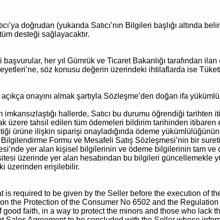
ıcı’ya doğrudan (yukarıda Satıcı’nın Bilgileri başlığı altında belirt
tüm desteği sağlayacaktır.
 başvurular, her yıl Gümrük ve Ticaret Bakanlığı tarafından ilan 
tleri’ne, söz konusu değerin üzerindeki ihtilaflarda ise Tüketi
e açıkça onayını almak şartıyla Sözleşme’den doğan ifa yükümlülüğ
mkansızlaştığı hallerde, Satıcı bu durumu öğrendiği tarihten itib
mak üzere tahsil edilen tüm ödemeleri bildirim tarihinden itibaren
çtiği ürüne ilişkin siparişi onayladığında ödeme yükümlülüğünün
lgilendirme Formu ve Mesafeli Satış Sözleşmesi’nin bir sureti A
i’nde yer alan kişisel bilgilerinin ve ödeme bilgilerinin tam ve
itesi üzerinde yer alan hesabından bu bilgileri güncellemekle 
nki üzerinden erişilebilir.
t is required to be given by the Seller before the execution of 
 on the Protection of the Consumer No 6502 and the Regulation 
good faith, in a way to protect the minors and those who lack the 
ant Sales Agreement to be concluded with the Seller whose infor