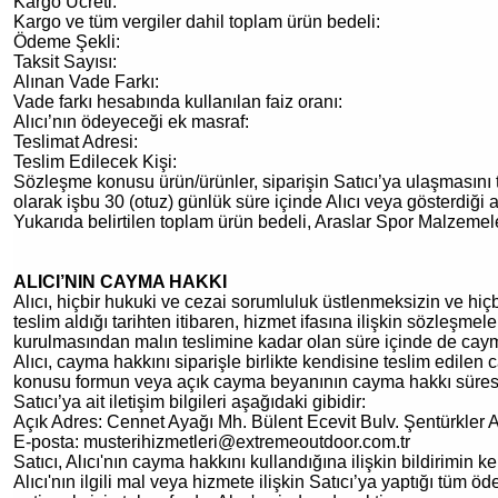
Kargo Ücreti:
Kargo ve tüm vergiler dahil toplam ürün bedeli:
Ödeme Şekli:
Taksit Sayısı:
Alınan Vade Farkı:
Vade farkı hesabında kullanılan faiz oranı:
Alıcı’nın ödeyeceği ek masraf:
Teslimat Adresi:
Teslim Edilecek Kişi:
Sözleşme konusu ürün/ürünler, siparişin Satıcı’ya ulaşmasını t
olarak işbu 30 (otuz) günlük süre içinde Alıcı veya gösterdiği a
Yukarıda belirtilen toplam ürün bedeli, Araslar Spor Malzemele
ALICI’NIN CAYMA HAKKI
Alıcı, hiçbir hukuki ve cezai sorumluluk üstlenmeksizin ve hiçb
teslim aldığı tarihten itibaren, hizmet ifasına ilişkin sözleşm
kurulmasından malın teslimine kadar olan süre içinde de cayma
Alıcı, cayma hakkını siparişle birlikte kendisine teslim edilen
konusu formun veya açık cayma beyanının cayma hakkı süresi do
Satıcı’ya ait iletişim bilgileri aşağıdaki gibidir:
Açık Adres:
Cennet Ayağı Mh. Bülent Ecevit Bulv. Şentürkler A
E-posta: musterihizmetleri@extremeoutdoor.com.tr
Satıcı, Alıcı'nın cayma hakkını kullandığına ilişkin bildirimin k
Alıcı'nın ilgili mal veya hizmete ilişkin Satıcı’ya yaptığı tüm