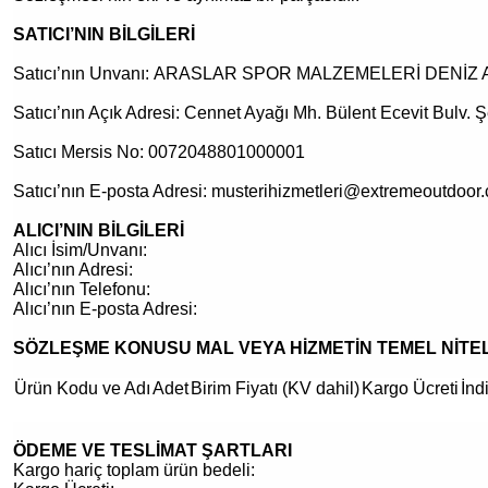
SATICI’NIN BİLGİLERİ
Satıcı’nın Unvanı: ARASLAR SPOR MALZEMELERİ DENİZ 
Satıcı’nın Açık Adresi: Cennet Ayağı Mh. Bülent Ecevit Bulv. Ş
Satıcı Mersis No: 0072048801000001
Satıcı’nın E-posta Adresi: musterihizmetleri@extremeoutdoor.
ALICI’NIN BİLGİLERİ
Alıcı İsim/Unvanı:
Alıcı’nın Adresi:
Alıcı’nın Telefonu:
Alıcı’nın E-posta Adresi:
SÖZLEŞME KONUSU MAL VEYA HİZMETİN TEMEL NİTEL
Ürün Kodu ve Adı
Adet
Birim Fiyatı (KV dahil)
Kargo Ücreti
İnd
ÖDEME VE TESLİMAT ŞARTLARI
Kargo hariç toplam ürün bedeli: