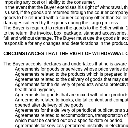
imposing any cost or liability to the consumer.
In the event that the Buyer exercises his right of withdrawal, th
is used, if the goods are returned through the courier company 
goods to be returned with a courier company other than Seller’s
damages suffered by the goods during the cargo process.
The Buyer is required to return the goods to the Seller within 1
to the return, the invoice, box, package, standard accessories,
full and without damage. The Buyer must use the goods in accor
responsible for any changes and deteriorations in the product.
CIRCUMSTANCES THAT THE RIGHT OF WITHDRAWAL 
The Buyer accepts, declares and undertakes that he is aware of
Agreements for goods or services whose price varies depe
Agreements related to the products which is prepared i
Agreements related to the delivery of goods that may dete
Agreements for the delivery of products whose protective
health and hygiene,
Agreements for goods that are mixed with other products 
Agreements related to books, digital content and compu
opened after delivery of the goods,
Agreements for the delivery of periodical publications
Agreements related to accommodation, transportation of g
which must be carried out on a specific date or period,
Agreements for services performed instantly in electroni