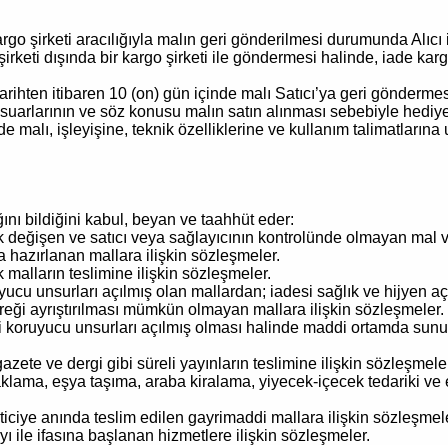
o şirketi aracılığıyla malın geri gönderilmesi durumunda Alıcı i
 şirketi dışında bir kargo şirketi ile göndermesi halinde, iade 
ği tarihten itibaren 10 (on) gün içinde malı Satıcı’ya geri gönde
suarlarının ve söz konusu malın satın alınması sebebiyle hediye
de malı, işleyişine, teknik özelliklerine ve kullanım talimatları
nı bildiğini kabul, beyan ve taahhüt eder:
k değişen ve satıcı veya sağlayıcının kontrolünde olmayan mal v
da hazırlanan mallara ilişkin sözleşmeler.
malların teslimine ilişkin sözleşmeler.
ucu unsurları açılmış olan mallardan; iadesi sağlık ve hijyen a
eği ayrıştırılması mümkün olmayan mallara ilişkin sözleşmeler.
koruyucu unsurları açılmış olması halinde maddi ortamda sunulan 
te ve dergi gibi süreli yayınların teslimine ilişkin sözleşmeler
naklama, eşya taşıma, araba kiralama, yiyecek-içecek tedariki 
ticiye anında teslim edilen gayrimaddi mallara ilişkin sözleşmel
 ile ifasına başlanan hizmetlere ilişkin sözleşmeler.