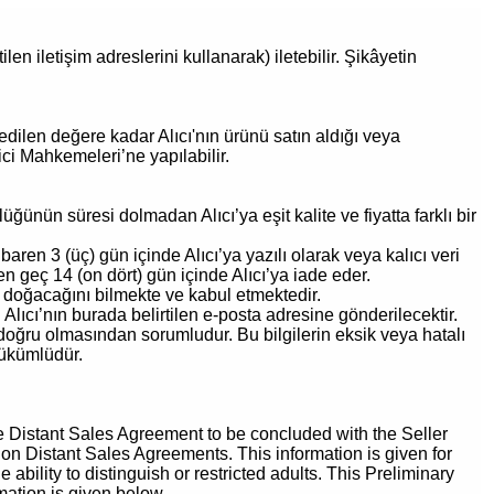
ilen iletişim adreslerini kullanarak) iletebilir. Şikâyetin
edilen değere kadar Alıcı'nın ürünü satın aldığı veya
ci Mahkemeleri’ne yapılabilir.
ünün süresi dolmadan Alıcı’ya eşit kalite ve fiyatta farklı bir
aren 3 (üç) gün içinde Alıcı’ya yazılı olarak veya kalıcı veri
 en geç 14 (on dört) gün içinde Alıcı’ya iade eder.
 doğacağını bilmekte ve kabul etmektedir.
lıcı’nın burada belirtilen e-posta adresine gönderilecektir.
 doğru olmasından sorumludur. Bu bilgilerin eksik veya hatalı
yükümlüdür.
the Distant Sales Agreement to be concluded with the Seller
on Distant Sales Agreements. This information is given for
ability to distinguish or restricted adults. This Preliminary
mation is given below.