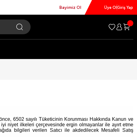
Bayimiz Ol
Üye Ol
Giriş Yap
an önce, 6502 sayılı Tüketicinin Korunması Hakkında Kanun ve
yi niyet ilkeleri çerçevesinde ergin olmayanlar ile ayırt etme
ğıda bilgileri verilen Satıcı ile akdedilecek Mesafeli Satış