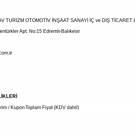
AV TURİZM OTOMOTİV İNŞAAT SANAYİ İÇ ve DIŞ TİCARET L
entürkler Apt. No:15 Edremit-Balıkesir
com.tr
İKLERİ
irim / Kupon
Toplam Fiyat (KDV dahil)