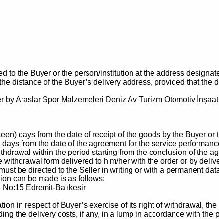
to the Buyer or the person/institution at the address designated 
he distance of the Buyer’s delivery address, provided that the del
er by Araslar Spor Malzemeleri Deniz Av Turizm Otomotiv İnşaat S
teen) days from the date of receipt of the goods by the Buyer or
) days from the date of the agreement for the service performance
ithdrawal within the period starting from the conclusion of the ag
he withdrawal form delivered to him/her with the order or by deli
ust be directed to the Seller in writing or with a permanent data
tion can be made is as follows:
. No:15 Edremit-Balıkesir
cation in respect of Buyer’s exercise of its right of withdrawal, 
luding the delivery costs, if any, in a lump in accordance with 