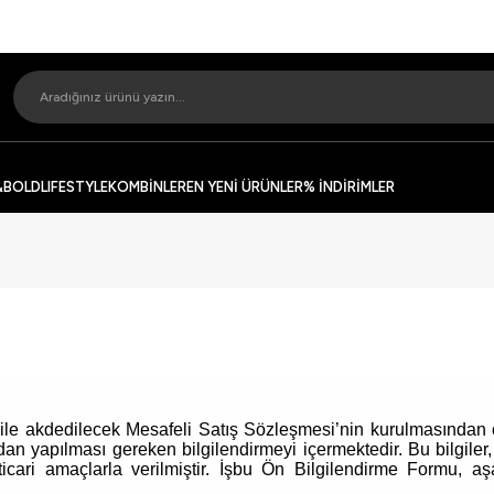
&BOLD
LIFESTYLE
KOMBİNLER
EN YENİ ÜRÜNLER
% İNDİRİMLER
cı ile akdedilecek Mesafeli Satış Sözleşmesi’nin kurulmasınd
 yapılması gereken bilgilendirmeyi içermektedir. Bu bilgiler, i
cari amaçlarla verilmiştir. İşbu Ön Bilgilendirme Formu, aşa