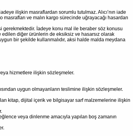
adeye ilişkin masraflardan sorumlu tutulmaz. Alıcı’nın iade
kargo masrafları ve malın kargo sürecinde uğrayacağı hasardan
rmesi gerekmektedir. İadeye konu mal ile beraber söz konusu
 edilen diğer ürünlerin de eksiksiz ve hasarsız olarak
na uygun bir şekilde kullanmalıdır, aksi halde malda meydana
eya hizmetlere ilişkin sözleşmeler.
çısından uygun olmayanların teslimine ilişkin sözleşmeler.
kitap, dijital içerik ve bilgisayar sarf malzemelerine ilişkin
.
ve eğlence veya dinlenme amacıyla yapılan boş zamanın
er.