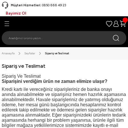
Müşteri Hizmetleri:
0850 888 49 23
Geri Dön
Geri Dön
Geri Dön
Geri Dön
Geri Dön
Geri Dön
Geri Dön
Geri Dön
Geri Dön
Geri Dön
Geri Dön
Geri Dön
Bayimiz Ol
LÜK
YAŞAM
TIRMANIŞ EKİPMANLARI
RI EKİPMANLARI
EKİPMANLARI
ALTI EKİPMANLARI
ME AKSESUARLARI
EKNE EKİPMANLARI
IRSOFT
ŞAM · EKİPMANLARI
r
 (Koşum Takımı)
arı
CD)
etleri
Şişme Bot
i
 Malzemeleri
ler
igasyon
Başlık
u
Anasayfa
Sayfalar
Sipariş ve Teslimat
ri
Papatya Zinciri)
inter
kaslar
 Çantası
miri
Sipariş ve Teslimat
Sipariş Ve Teslimat
k
ar
ksesuarlar
ıları
ksesuarları
alar
· Gözlek
r
· Soğutma
Siparişini verdiğim ürün ne zaman elimize ulaşır?
Kredi kartı ile vereceğiniz siparişleriniz de banka onayı
· Izgara
ad · Zoka
atı · Temzilik
anında alınabilmekte ve siparişiniz hemen hazırlık aşamasına
alınabilmektedir. Havale siparişleriniz de yatırmış olduğunuz
ödeme, her mesai günü başlangıcında hesaplarımız kontrol
.
Tripod
ğırlıkları
run Klipsi
Malzemeleri
edilerek takip edilmekte ve ödemesi gelen siparişler hazırlık
aşamasına alınmaktadır. Eğer siparişinizdeki ürünlerin tedarik
aşamasında herhangi bir problem yaşanırsa, ürünle ilgili tüm
mpet
ek · Shorty
· MultiMedya
bilgiler mağaza yetkililerimizce sistemimizde kayıtlı e-mail