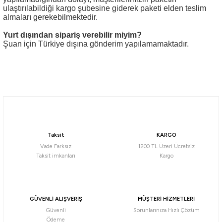
ulaştırılabildiği kargo şubesine giderek paketi elden teslim
almaları gerekebilmektedir.
Yurt dışından sipariş verebilir miyim?
Şuan için Türkiye dışına gönderim yapılamamaktadır.
Taksit
KARGO
Vade Farksız
1200 TL Üzeri Ücretsiz
Taksit imkanları
Kargo
GÜVENLİ ALIŞVERİŞ
MÜŞTERİ HİZMETLERİ
Güvenli
Sorunlarınıza Hızlı Çözüm
Ödeme