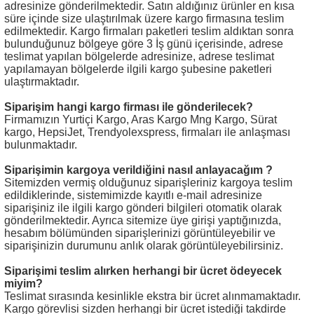
adresinize gönderilmektedir. Satın aldığınız ürünler en kısa
bı
ları
· Halka
 · Manometre
andırma
Gaz Tesisatı
süre içinde size ulaştırılmak üzere kargo firmasına teslim
edilmektedir. Kargo firmaları paketleri teslim aldıktan sonra
bulunduğunuz bölgeye göre 3 İş günü içerisinde, adrese
 · Torbası
rlar
htaları
 Atış Sistemleri
rdımcı Aksesuarlar
teslimat yapılan bölgelerde adresinize, adrese teslimat
yapılamayan bölgelerde ilgili kargo şubesine paketleri
ulaştırmaktadır.
· Tabure
Başlık
arı
r
Siparişim hangi kargo firması ile gönderilecek?
Firmamızın Yurtiçi Kargo, Aras Kargo Mng Kargo, Sürat
· Bardak
 Tripodlar
ova
arı
kargo, HepsiJet, Trendyolexspress, firmaları ile anlaşması
bulunmaktadır.
ları
ess Setler
Yedek Parça
çaları
htım
Siparişimin kargoya verildiğini nasıl anlayacağım ?
Sitemizden vermiş olduğunuz siparişleriniz kargoya teslim
ta
eri · Kollukları
letleri
 PCP
edildiklerinde, sistemimizde kayıtlı e-mail adresinize
siparişiniz ile ilgili kargo gönderi bilgileri otomatik olarak
gönderilmektedir. Ayrıca sitemize üye girişi yaptığınızda,
ri
umlama
 Yelekleri
hesabım bölümünden siparişlerinizi görüntüleyebilir ve
siparişinizin durumunu anlık olarak görüntüleyebilirsiniz.
rı
kler
at · Sandalye
Aksesuar
akları
 Donanımı
arbileri
Siparişimi teslim alırken herhangi bir ücret ödeyecek
miyim?
 Aksesuar
 Kürekler
· Gözlük
Teslimat sırasında kesinlikle ekstra bir ücret alınmamaktadır.
Kargo görevlisi sizden herhangi bir ücret istediği takdirde