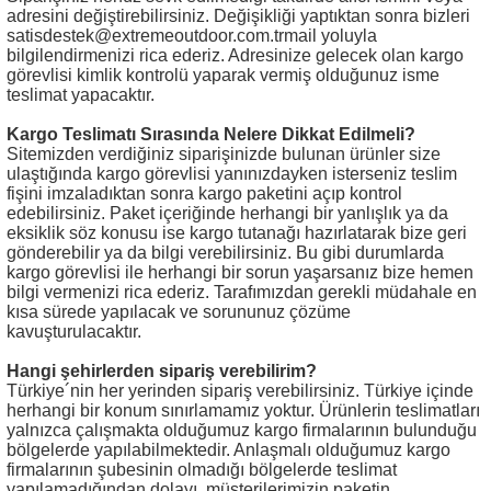
adresini değiştirebilirsiniz. Değişikliği yaptıktan sonra bizleri
satisdestek@extremeoutdoor.com.trmail yoluyla
bilgilendirmenizi rica ederiz. Adresinize gelecek olan kargo
görevlisi kimlik kontrolü yaparak vermiş olduğunuz isme
teslimat yapacaktır.
Kargo Teslimatı Sırasında Nelere Dikkat Edilmeli?
Sitemizden verdiğiniz siparişinizde bulunan ürünler size
ulaştığında kargo görevlisi yanınızdayken isterseniz teslim
fişini imzaladıktan sonra kargo paketini açıp kontrol
edebilirsiniz. Paket içeriğinde herhangi bir yanlışlık ya da
eksiklik söz konusu ise kargo tutanağı hazırlatarak bize geri
gönderebilir ya da bilgi verebilirsiniz. Bu gibi durumlarda
kargo görevlisi ile herhangi bir sorun yaşarsanız bize hemen
bilgi vermenizi rica ederiz. Tarafımızdan gerekli müdahale en
kısa sürede yapılacak ve sorununuz çözüme
kavuşturulacaktır.
Hangi şehirlerden sipariş verebilirim?
Türkiye´nin her yerinden sipariş verebilirsiniz. Türkiye içinde
herhangi bir konum sınırlamamız yoktur. Ürünlerin teslimatları
yalnızca çalışmakta olduğumuz kargo firmalarının bulunduğu
bölgelerde yapılabilmektedir. Anlaşmalı olduğumuz kargo
firmalarının şubesinin olmadığı bölgelerde teslimat
yapılamadığından dolayı, müşterilerimizin paketin