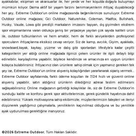
ayakkabılar, ekipman ve aksesuarlar ile, her yerde ve her koşulda doğayla buluşmayı
mümkün kılıyor. Daima aktif bir yaşam tarzını benimseyenlerin ihtiyaç duyabileceği
her şey, Extreme Outdoor’un online mağazasında beğenilerinize sunuluyor. Extreme
Outdoor online mağazası; Gci Outdoor, Naturehike, Coleman, Madfox, Bullshark,
Husky, Vaude, Lowa gibi prestijli markaların imzasını taşıyan, dış giyimden ekstrem
spor ekipmanlarına varan oldukça geniş bir yelpazeye yayılan çok sayıda kaliteli ürün
ile, outdoor tutkunlarının ve hem amatör, hem de farklı seviyelerden profesyonel
sporcuların ihtiyaçlarına eksiksiz cevap veriyor. Siz de kamp, avcılık, Giyim, ayakkabı,
snowboard,kayak, kaykay, yüzme ve dalış gibi sporlardan lifestyle’a kadar çeşitli
kategorilerin yer aldığı online mağazada ilginizi çeken ürünler ile ilgili detaylı bilgi
edinebilir, karşılaştırma yapabilir, böylece kendinize ve amacınıza en uygun ürünleri
kolayca bulabilirsiniz. İhtiyacınız olan ürünlere sahip olmak için yapmanız gereken tek
şey ise, Extreme Outdoor’un online alışveriş kolaylığından yararlanarak sipariş vermek…
Extreme Outdoor sayfalarında, farklı ödeme koşulları ile 7/24 hızlı ve güvenli online
alışveriş yapabilir, satın aldığınız ürünlerin dilediğiniz adrese teslim edilmesini
sağlayabilirsiniz. Online mağazanın getirdiği kolaylıklar ile, siz de Extreme Outdoor’in
sunduğu kalite ve konforu gerek spor aktivitelerinize, gerek gündelik hayatınıza dahil
edebilirsiniz. Yüksek motivasyona sahip ekibimizle; müşterilerimizin talepleri ve ileriyi
düşünerek yaptığımız çalışmalarla, yeniliklerin kaçınılmaz olduğuna ve bu yenilikle
ayak uydurulması gerektiğine inanıyoruz.
©2026 Extreme Outdoor
, Tüm Hakları Saklıdır.