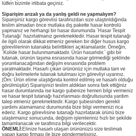
lütfen bizimle irtibata geçiniz.
atma
olt
nerleri
lbisesi
Siparişim arızalı ya da yanlış geldi ne yapmalıyım?
Siparişiniz kargo görevlisi tarafınızdan size ulaştırıldığında
Ekipmanları
me · Ekipman
teslim almadan önce mutlaka dış pakette hasar kontrolü
yapmanız ve herhangi bir hasar durumunda `Hasar Tespit
Sırt Çantası
Kılıfları
Tutanağı` hazırlatmanız gerekmektedir. Hasar tespit tutanağı
ile ilgili olarak dikkat etmeniz gereken bir diğer husus kargo
görevlilerinin tutanakta belirttikleri açıklamalardır. Örneğin,
rler
 · Woodland
`Kolide hasar bulunmamaktadır. Ürün hasarlıdır.` gibi bir
tutanak, ürünün taşıma esnasında hasar görmediği şeklinde
yorumlanacağından değişim esnasında problem
et Malzemeleri
taları
yaratmaktadır. Hasarlı çıkan ürününüz için mutlaka tam ve
doğru kelimelerle tutanak tutulması için görevliyi uyarınız.
ucu Minder)
(Örn: Ürün elime ulaştığında kontrol edilmiş ve hasarlı olduğu
görülmüştür) Siparişinizi teslim aldıktan sonra fark ettiğiniz
hasar durumlarında ise kargo şubenize hemen bilgi vermeniz
Ekipmanları
ik
ve hasar tespit tutanağı hazırlanması doğrultusunda yardım
talep etmeniz gerekmektedir. Kargo şubesinden gerekli
yardımı alamamanız durumunda bize bilgi vermenizi rica
 Aksesuarları
ederiz. Kargo görevlisine tutanağı hazırlatarak ürünü bize
ulaştırmanız sonucunda, değişim işlemleriniz hızlı bir şekilde
tamamlanacak ve tarafınıza bilgi verilecektir.
atta Kalma Ürünleri
ÖNEMLİ:
Elinize hasarlı ulaşan ürününüzü size teslimatı
yapan kargo firması ile bize göndermelisiniz.