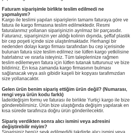
Faturam siparişimle birlikte teslim edilmedi ne
yapmalıyım?
i
Kargo ile teslimi yapılan siparişlerin tamamı faturaya göre ve
fatura ile kargo firmasına teslim edilmektedir. Resmi
faturalarımız yollanan siparişinizin ayrılmaz bir parçasıdır.
Faturanız, siparişinizin yer aldığı kolinin dışında, şeffaf plastik
bir cep poşeti içinde size ulaştırılmaktadır. Herhangi bir
nedenden dolayı kargo firması tarafından bu cep içerisinde
bulunan fatura size teslim edilmez ise lütfen kargo yetkilisine
hatırlatınız ve ısrarla isteyiniz. Tüm taleplerinize rağmen
teslim edilemeyen fatura için lütfen tutanak tutturunuz ve bize
bildiriniz. En kısa zamanda kargo firmasının bulması
sağlanacak veya aslı gibidir kaşeli bir kopyası tarafımızdan
size yollanacaktır.
Gelen ürün benim sipariş ettiğim ürün değil? (Numarası,
rengi veya ürün kodu farklı)
İade/değişim formu ve faturası ile birlikte Yurtiçi kargo ile bize
gönderebilirsiniz. Ürün bize ulaştığında değişim yapılarak en
kısa sürede tarafınıza doğru ürün gönderilecektir.
Sipariş verdikten sonra alıcı ismini veya adresini
değiştirebilir miyim?
Siparişiniz henüz sevk edilmediği takdirde alıcı ismini veya