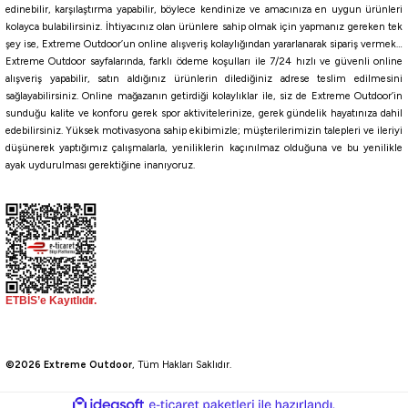
edinebilir, karşılaştırma yapabilir, böylece kendinize ve amacınıza en uygun ürünleri
kolayca bulabilirsiniz. İhtiyacınız olan ürünlere sahip olmak için yapmanız gereken tek
şey ise, Extreme Outdoor’un online alışveriş kolaylığından yararlanarak sipariş vermek…
Extreme Outdoor sayfalarında, farklı ödeme koşulları ile 7/24 hızlı ve güvenli online
alışveriş yapabilir, satın aldığınız ürünlerin dilediğiniz adrese teslim edilmesini
sağlayabilirsiniz. Online mağazanın getirdiği kolaylıklar ile, siz de Extreme Outdoor’in
sunduğu kalite ve konforu gerek spor aktivitelerinize, gerek gündelik hayatınıza dahil
edebilirsiniz. Yüksek motivasyona sahip ekibimizle; müşterilerimizin talepleri ve ileriyi
düşünerek yaptığımız çalışmalarla, yeniliklerin kaçınılmaz olduğuna ve bu yenilikle
ayak uydurulması gerektiğine inanıyoruz.
©2026 Extreme Outdoor
, Tüm Hakları Saklıdır.
ideasoft
ile
e-