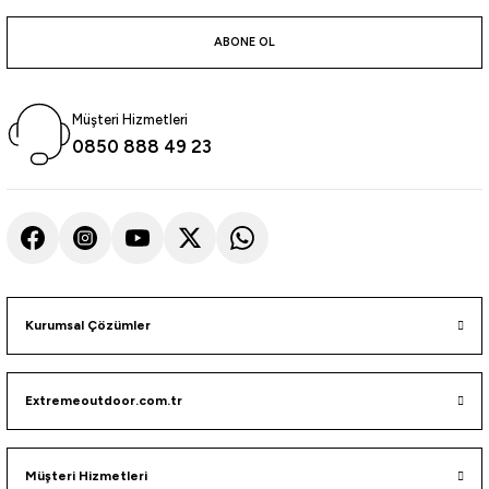
atma
olt
nerleri
lbisesi
ABONE OL
Ekipmanları
me · Ekipman
Müşteri Hizmetleri
Sırt Çantası
Kılıfları
0850 888 49 23
rler
 · Woodland
et Malzemeleri
taları
ucu Minder)
Kurumsal Çözümler
Ekipmanları
ik
 Aksesuarları
Extremeoutdoor.com.tr
atta Kalma Ürünleri
Müşteri Hizmetleri