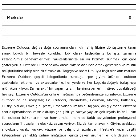
Markalar
i
Extreme Outdoor, dağ ve doğa sporlarına olan ilgimizi iş fikrine dönüştürme kararı
alarak büyük bir hevesle kuruldu. Hobi olarak başladığımız bu işte, zamanla
kazandığımız deneyimlerimizi müşterilerimize en iyi hizmeti sunmak için çaba
gösteriyoruz. Extreme Outdoor olarak amacımız sektöründe örnek gösterilen ve mutlu
müşterilerine sahip olan bir firma oldu. Doğaya ve spora tutkuyla bağlı olanların markası
Extreme Outdoor, çeşitli kategorilerde sunduğu spor giyim ürünleri, outdoor
ayakkabılar, ekipman ve aksesuarlar ile, her yerde ve her koşulda doğayla buluşmayı
mümkün kılıyor. Daima aktif bir yaşam tarzını benimseyenlerin ihtiyaç duyabileceği
her şey, Extreme Outdoor’un online mağazasında beğenilerinize sunuluyor. Extreme
Outdoor online mağazası; Gci Outdoor, Naturehike, Coleman, Madfox, Bullshark,
Husky, Vaude, Lowa gibi prestijli markaların imzasını taşıyan, dış giyimden ekstrem
spor ekipmanlarına varan oldukça geniş bir yelpazeye yayılan çok sayıda kaliteli ürün
ile, outdoor tutkunlarının ve hem amatör, hem de farklı seviyelerden profesyonel
sporcuların ihtiyaçlarına eksiksiz cevap veriyor. Siz de kamp, avcılık, Giyim, ayakkabı,
snowboard,kayak, kaykay, yüzme ve dalış gibi sporlardan lifestyle’a kadar çeşitli
kategorilerin yer aldığı online mağazada ilginizi çeken ürünler ile ilgili detaylı bilgi