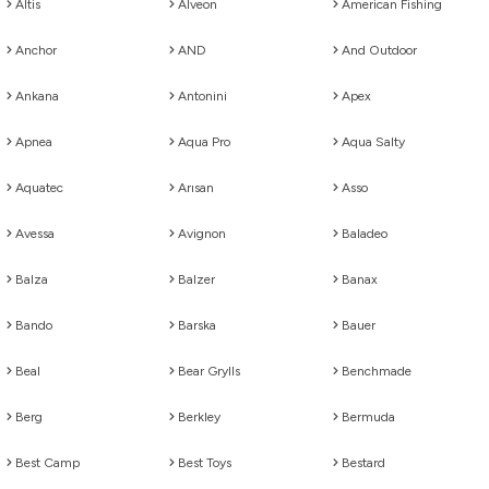
Altis
Alveon
American Fishing
bı
ları
· Halka
 · Manometre
andırma
Gaz Tesisatı
Anchor
AND
And Outdoor
 · Torbası
rlar
htaları
 Atış Sistemleri
rdımcı Aksesuarlar
Ankana
Antonini
Apex
· Tabure
Başlık
arı
r
Apnea
Aqua Pro
Aqua Salty
· Bardak
 Tripodlar
ova
arı
Aquatec
Arısan
Asso
Avessa
Avignon
Baladeo
ları
ess Setler
Yedek Parça
çaları
htım
Balza
Balzer
Banax
ta
eri · Kollukları
letleri
 PCP
Bando
Barska
Bauer
ri
umlama
 Yelekleri
Beal
Bear Grylls
Benchmade
rı
kler
at · Sandalye
Aksesuar
akları
 Donanımı
arbileri
Berg
Berkley
Bermuda
 Aksesuar
 Kürekler
· Gözlük
Best Camp
Best Toys
Bestard