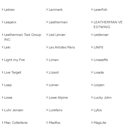
Labrax
Lanmark
Laserfish
Leapers
Leatherman
LEATHERMAN VE
ESTWING
Leatherman Tool Group
Led Lenser
Ledlenser
INC
Leki
Les Artistes Paris
LifeFit
Light my Fire
Liman
Lineaeffe
Live Target
Lizard
Lıxada
Loap
Lomer
Lorpen
Lowa
Lowe Alpine
Lucky John
Luhr Jensen
Lurefans
Lytos
Mac Coltellerie
Madfox
MagLite