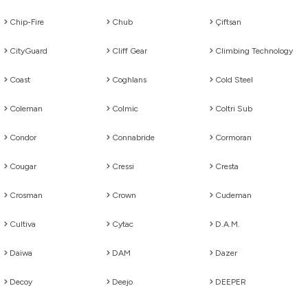
Chip-Fire
Chub
Çiftsan
i
CityGuard
Cliff Gear
Climbing Technology
Coast
Coghlans
Cold Steel
Coleman
Colmic
Coltri Sub
Condor
Connabride
Cormoran
Cougar
Cressi
Cresta
Crosman
Crown
Cudeman
Cultiva
Cytac
D.A.M.
Daiwa
DAM
Dazer
Decoy
Deejo
DEEPER