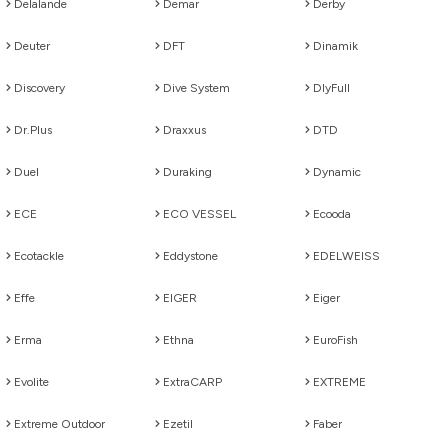
Delalande
Demar
Derby
Deuter
DFT
Dinamik
Discovery
Dive System
DlyFull
Dr.Plus
Draxxus
DTD
Duel
Duraking
Dynamic
ECE
ECO VESSEL
Ecooda
Ecotackle
Eddystone
EDELWEISS
Effe
EIGER
Eiger
Erma
Ethna
EuroFish
Evolite
ExtraCARP
EXTREME
Extreme Outdoor
Ezetil
Faber