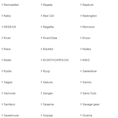
Rainwalker
Rapala
Rapture
Ratio
Red Gill
Redington
REEBOK
Regatta
Remixon
River
River2Sea
Rizov
Roca
Rocktol
Rodex
Rollei
RONTHOMPSON
RWS
Ryobi
Ryuji
Saekodive
Sagoo
Sakura
Salmo
Samurai
Sanger
Sano Sub
Santeco
Sasame
Savage gear
Sawamura
Scarpa
Scıerra