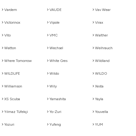
Vardem
VAUDE
Vav Wear
Victorinox
Vipole
Virax
Vito
VMC
Walther
Watton
Wechsel
Weihrauch
Where Tomorrow
White Gres
Wildland
WILDLIFE
Wildo
WILDO
Williamson
Wily
Xesta
XS Scuba
Yamashita
Yayla
Yılmaz Tüfekçi
Yo-Zuri
Youvella
Yozuri
Yufeng
YUM