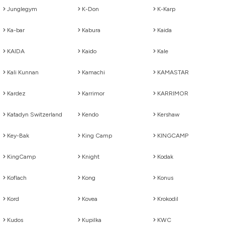
Junglegym
K-Don
K-Karp
Ka-bar
Kabura
Kaida
KAIDA
Kaido
Kale
Kali Kunnan
Kamachi
KAMASTAR
Kardez
Karrimor
KARRIMOR
Katadyn Switzerland
Kendo
Kershaw
Key-Bak
King Camp
KINGCAMP
KingCamp
Knight
Kodak
Koflach
Kong
Konus
Kord
Kovea
Krokodil
Kudos
Kupilka
KWC