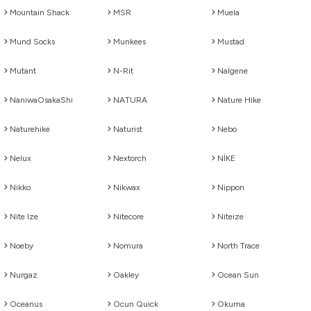
Mountain Shack
MSR
Muela
Mund Socks
Munkees
Mustad
Mutant
N-Rit
Nalgene
NaniwaOsakaShi
NATURA
Nature Hike
Naturehike
Naturist
Nebo
Nelux
Nextorch
NİKE
Nikko
Nikwax
Nippon
Nite Ize
Nitecore
Niteize
Noeby
Nomura
North Trace
Nurgaz
Oakley
Ocean Sun
Oceanus
Ocun Quick
Okuma