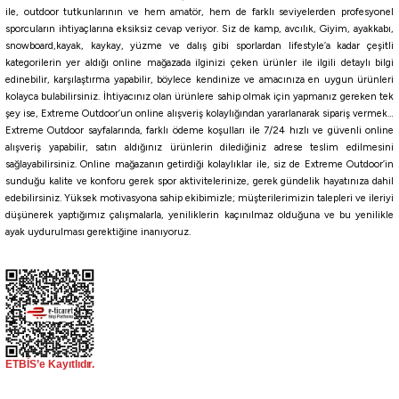
ile, outdoor tutkunlarının ve hem amatör, hem de farklı seviyelerden profesyonel
sporcuların ihtiyaçlarına eksiksiz cevap veriyor. Siz de kamp, avcılık, Giyim, ayakkabı,
snowboard,kayak, kaykay, yüzme ve dalış gibi sporlardan lifestyle’a kadar çeşitli
kategorilerin yer aldığı online mağazada ilginizi çeken ürünler ile ilgili detaylı bilgi
edinebilir, karşılaştırma yapabilir, böylece kendinize ve amacınıza en uygun ürünleri
kolayca bulabilirsiniz. İhtiyacınız olan ürünlere sahip olmak için yapmanız gereken tek
şey ise, Extreme Outdoor’un online alışveriş kolaylığından yararlanarak sipariş vermek…
Extreme Outdoor sayfalarında, farklı ödeme koşulları ile 7/24 hızlı ve güvenli online
alışveriş yapabilir, satın aldığınız ürünlerin dilediğiniz adrese teslim edilmesini
sağlayabilirsiniz. Online mağazanın getirdiği kolaylıklar ile, siz de Extreme Outdoor’in
sunduğu kalite ve konforu gerek spor aktivitelerinize, gerek gündelik hayatınıza dahil
edebilirsiniz. Yüksek motivasyona sahip ekibimizle; müşterilerimizin talepleri ve ileriyi
düşünerek yaptığımız çalışmalarla, yeniliklerin kaçınılmaz olduğuna ve bu yenilikle
ayak uydurulması gerektiğine inanıyoruz.