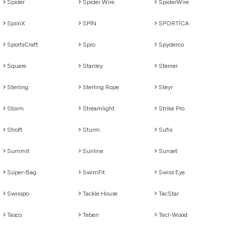
Spider
Spider Wire
SpiderWire
SpiinX
SPİN
SPORTİCA
SportsCraft
Spro
Spyderco
Square
Stanley
Steiner
Sterling
Sterling Rope
Steyr
Storm
Streamlight
Strike Pro
Stroft
Sturm
Sufix
Summit
Sunline
Sunset
Süper-Bag
SwimFit
Swiss Eye
Swisspo
Tackle House
TacStar
Tasco
Teben
Tecl-Wood