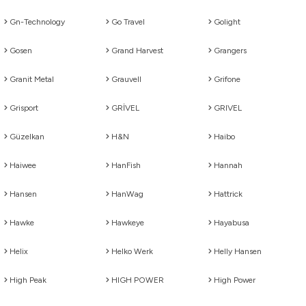
Gn-Technology
Go Travel
Golight
Gosen
Grand Harvest
Grangers
Granit Metal
Grauvell
Grifone
Grisport
GRİVEL
GRIVEL
Güzelkan
H&N
Haibo
Haiwee
HanFish
Hannah
Hansen
HanWag
Hattrick
Hawke
Hawkeye
Hayabusa
Helix
Helko Werk
Helly Hansen
High Peak
HIGH POWER
High Power