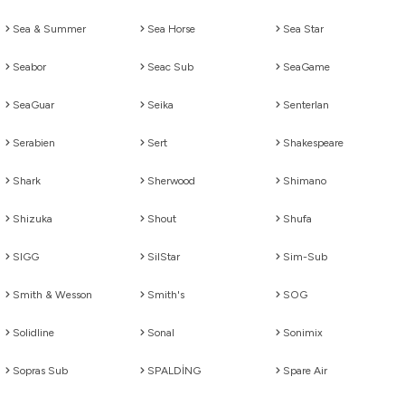
Sea & Summer
Sea Horse
Sea Star
Seabor
Seac Sub
SeaGame
SeaGuar
Seika
Senterlan
Serabien
Sert
Shakespeare
Shark
Sherwood
Shimano
Shizuka
Shout
Shufa
SIGG
SilStar
Sim-Sub
Smith & Wesson
Smith's
SOG
Solidline
Sonal
Sonimix
Sopras Sub
SPALDİNG
Spare Air