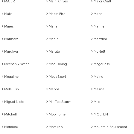
MAIER
Main Knives
Major Craft
Makalu
Makro Fish
Mano
Mares
Maria
Mariner
Markasız
Marlin
Marttiini
Marukyu
Maruto
McNett
Mechanix Wear
Med Diving
MegaBass
Megaline
MegaSport
Meindl
Mela Fish
Mepps
Mesica
Miguel Nieto
Mil-Tec Sturm
Milo
Mitchell
Mobihome
MOLTEN
Mondeox
Morakniv
Mountain Equipment