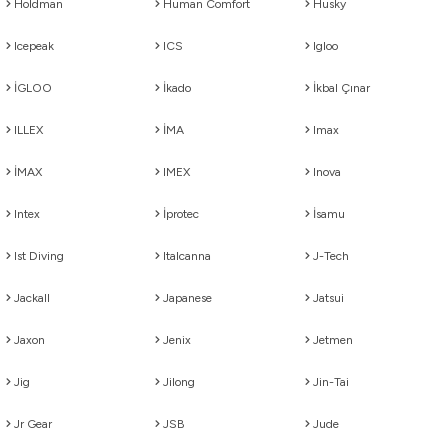
Holdman
Human Comfort
Husky
Icepeak
ICS
Igloo
İGLOO
İkado
İkbal Çınar
ILLEX
İMA
Imax
İMAX
IMEX
Inova
Intex
İprotec
İsamu
Ist Diving
Italcanna
J-Tech
Jackall
Japanese
Jatsui
Jaxon
Jenix
Jetmen
Jig
Jilong
Jin-Tai
Jr Gear
JSB
Jude