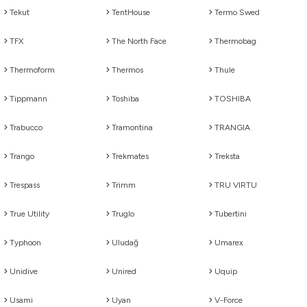
Tekut
TentHouse
Termo Swed
TFX
The North Face
Thermobag
Thermoform
Thermos
Thule
Tippmann
Toshiba
TOSHIBA
Trabucco
Tramontina
TRANGIA
Trango
Trekmates
Treksta
Trespass
Trimm
TRU VIRTU
True Utility
Truglo
Tubertini
Typhoon
Uludağ
Umarex
Unidive
Unired
Uquip
Usami
Uyan
V-Force