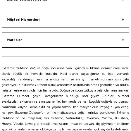
Müşteri Hizmetleri
Markalar
Extreme Outdoor, dağ ve doğa sporlarına olan ilgimizi iş fikrine dönüştürme kararı
alarak büyük bir hevesle kuruldu. Hobi olarak başladığımız bu işte, zamanla
kazandığımız deneyimlerimizi müşterilerimize en iyi hizmeti sunmak için çaba
gösteriyoruz. Extreme Outdoor olarak amacımız sektöründe örnek gösterilen ve mutlu
müşterilerine sahip olan bir firma oldu. Doğaya ve spora tutkuyla bağlı olanların markası
Extreme Outdoor, çeşitli kategorilerde sunduğu spor giyim ürünleri, outdoor
ayakkabılar, ekipman ve aksesuarlar ile, her yerde ve her koşulda doğayla buluşmayı
mümkün kılıyor. Daima aktif bir yaşam tarzını benimseyenlerin ihtiyaç duyabileceği
her şey, Extreme Outdoor’un online mağazasında beğenilerinize sunuluyor. Extreme
Outdoor online mağazası; Gci Outdoor, Naturehike, Coleman, Madfox, Bullshark,
Husky, Vaude, Lowa gibi prestijli markaların imzasını taşıyan, dış giyimden ekstrem
spor ekipmanlarına varan oldukça geniş bir yelpazeye yayılan çok sayıda kaliteli ürün