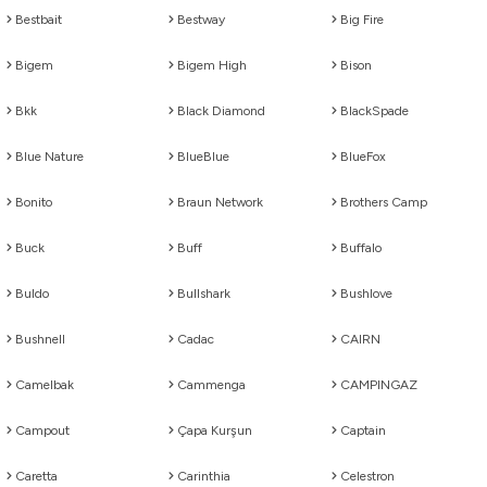
atma
olt
nerleri
lbisesi
Bestbait
Bestway
Big Fire
Bigem
Bigem High
Bison
Ekipmanları
me · Ekipman
Bkk
Black Diamond
BlackSpade
Sırt Çantası
Kılıfları
Blue Nature
BlueBlue
BlueFox
rler
 · Woodland
Bonito
Braun Network
Brothers Camp
et Malzemeleri
taları
Buck
Buff
Buffalo
ucu Minder)
Buldo
Bullshark
Bushlove
Ekipmanları
ik
Bushnell
Cadac
CAIRN
Camelbak
Cammenga
CAMPINGAZ
 Aksesuarları
Campout
Çapa Kurşun
Captain
atta Kalma Ürünleri
Caretta
Carinthia
Celestron