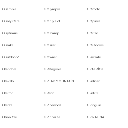
Olimpia
Olympos
Omoto
Only Care
Only Hot
Opinel
Optimus
Orcamp
Orizo
Osaka
Oskar
Outdoors
OutdoorZ
Owner
Pacsafe
Pandora
Patagonia
PATRİOT
Pavillo
PEAK MOUNTAİN
Pelican
Peltor
Penn
Petrix
Petzl
Pinewood
Pinguin
Pinn Cle
PinnaCle
PIRAHNA