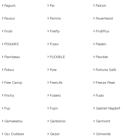
Fagum
Fai
Falcon
Favour
Ferrino
Feuerhand
Fiiish
Firefly
FirstPlus
FİSKARS
Fizan
Fladen
Flambeau
FLEXIBLE
Flexible
Fobus
Fora
Fortuna Salti
Free Camp
FreeLife
Freeze Peak
Frichy
Fubelo
Fudo
Fuji
Fujin
Gabriel Najdorf
Gamakatsu
Garbolino
Garmont
Gcı Outdoor
Gezer
Gilmonte