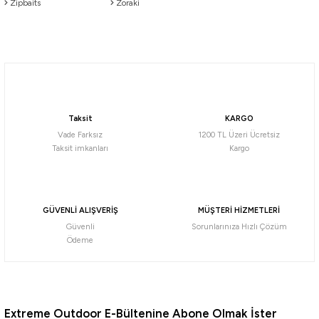
Zipbaits
Zoraki
Taksit
KARGO
Vade Farksız
1200 TL Üzeri Ücretsiz
Taksit imkanları
Kargo
GÜVENLİ ALIŞVERİŞ
MÜŞTERİ HİZMETLERİ
Güvenli
Sorunlarınıza Hızlı Çözüm
Ödeme
Extreme Outdoor E-Bültenine Abone Olmak İster