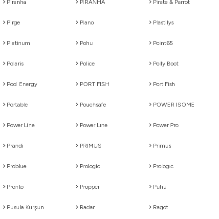
Piranha
PIRANHA
Pirate & Parrot
Pirge
Plano
Plastilys
Platinum
Pohu
Point65
Polaris
Police
Polly Boot
Pool Energy
PORT FISH
Port Fish
Portable
Pouchsafe
POWER ISOME
Power Line
Power Lıne
Power Pro
Prandi
PRIMUS
Primus
Problue
Prologic
Prologıc
Pronto
Propper
Puhu
Pusula Kurşun
Radar
Ragot