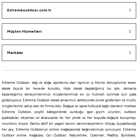
Extremeoutdoor.com.tr
i
Müşteri Hizmetleri
Markalar
Extreme Outdoor, dağ ve doğa sporlarına olan ilgimizi iş fikrine dönüştürme kararı
alarak büyük bir hevesle kuruldu. Hobi olarak başladığımız bu işte, zamanla
kazandığımız deneyimlerimizi müşterilerimize en iyi hizmeti sunmak için çaba
gösteriyoruz. Extreme Outdoor olarak amacımız sektöründe örnek gösterilen ve mutlu
müşterilerine sahip olan bir firma oldu. Doğaya ve spora tutkuyla bağlı olanların markası
Extreme Outdoor, çeşitli kategorilerde sunduğu spor giyim ürünleri, outdoor
ayakkabılar, ekipman ve aksesuarlar ile, her yerde ve her koşulda doğayla buluşmayı
mümkün kılıyor. Daima aktif bir yaşam tarzını benimseyenlerin ihtiyaç duyabileceği
her şey, Extreme Outdoor’un online mağazasında beğenilerinize sunuluyor. Extreme
Outdoor online mağazası; Gci Outdoor, Naturehike, Coleman, Madfox, Bullshark,