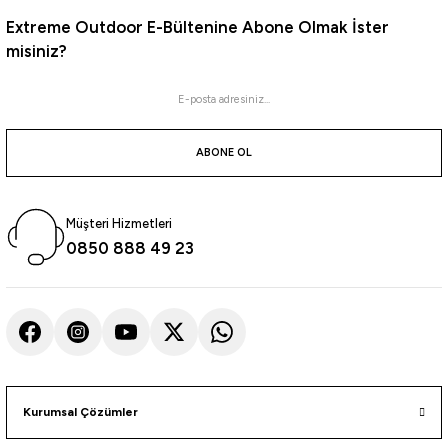
atma
olt
nerleri
lbisesi
Extreme Outdoor E-Bültenine Abone Olmak İster
misiniz?
Ekipmanları
me · Ekipman
Sırt Çantası
Kılıfları
ABONE OL
rler
 · Woodland
et Malzemeleri
taları
Müşteri Hizmetleri
0850 888 49 23
ucu Minder)
Ekipmanları
ik
 Aksesuarları
atta Kalma Ürünleri
Kurumsal Çözümler