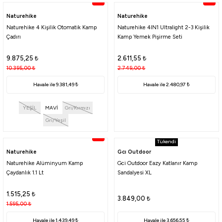
%5
%5
3.086,55
₺
3.249,00
₺
Naturehike
Naturehike
Naturehike 4 Kişilik Otomatik Kamp
Naturehike 4IN1 Ultralight 2-3 Kişilik
Havale ile 2.932,22 ₺
Çadırı
Kamp Yemek Pişirme Seti
KIRMIZI
SİYAH
HAKİ
9.875,25
₺
2.611,55
₺
%5
10.395,00
₺
2.749,00
₺
Yeni
Madfox
Havale ile 9.381,49 ₺
Havale ile 2.480,97 ₺
Madfox FireNest Doğal Odun Yünü Tutuşturucu 250 gr
YEŞİL
MAVİ
Gri/Kırmızı
356,25
₺
Gri/Yeşil
375,00
₺
%5
Tükendi
Havale ile 338,44 ₺
Naturehike
Gcı Outdoor
%30
Naturehike Alüminyum Kamp
Gci Outdoor Eazy Katlanır Kamp
Yeni
Çaydanlık 1.1 Lt
Sandalyesi XL
Madfox
Madfox ChillSeat Yastıklı Katlanabilir Kamp Sandalyesi
1.515,25
₺
3.849,00
₺
1.595,00
₺
1.561,00
₺
Havale ile 1.439,49 ₺
Havale ile 3.656,55 ₺