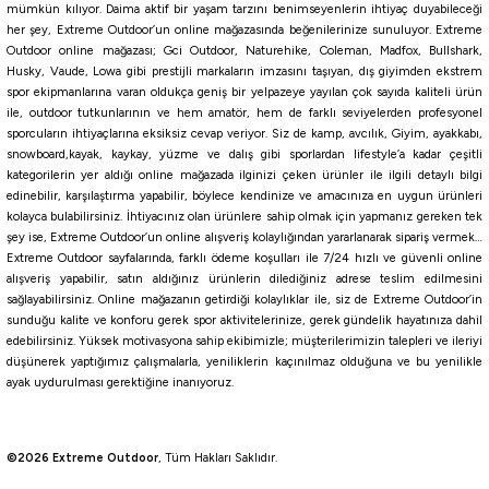
mümkün kılıyor. Daima aktif bir yaşam tarzını benimseyenlerin ihtiyaç duyabileceği
%5
%5
0,14 mm
0,16 mm
0,18 MM
0,20 mm
her şey, Extreme Outdoor’un online mağazasında beğenilerinize sunuluyor. Extreme
Yeni
Yeni
Outdoor online mağazası; Gci Outdoor, Naturehike, Coleman, Madfox, Bullshark,
Madfox
0,25 MM
Madfox
Husky, Vaude, Lowa gibi prestijli markaların imzasını taşıyan, dış giyimden ekstrem
Madfox AeroLift Katlanır Kamp Yatağı
Madfox SteelRest Çelik Katlanır Kamp
%10
%10
spor ekipmanlarına varan oldukça geniş bir yelpazeye yayılan çok sayıda kaliteli ürün
Kampet
Yatağı Kampet
ile, outdoor tutkunlarının ve hem amatör, hem de farklı seviyelerden profesyonel
Ryuji
Ryuji
sporcuların ihtiyaçlarına eksiksiz cevap veriyor. Siz de kamp, avcılık, Giyim, ayakkabı,
4.036,55
₺
3.609,05
₺
Ryuji Momentum 420cm 100-250gr 3
Ryuji Avantage 420cm 100-250gr 3
snowboard,kayak, kaykay, yüzme ve dalış gibi sporlardan lifestyle’a kadar çeşitli
4.249,00
₺
3.799,00
₺
Parça Surf Kamışı ( Tubular )
Parça Surf Kamışı ( Tubular )
kategorilerin yer aldığı online mağazada ilginizi çeken ürünler ile ilgili detaylı bilgi
edinebilir, karşılaştırma yapabilir, böylece kendinize ve amacınıza en uygun ürünleri
Havale ile 3.834,72 ₺
Havale ile 3.428,60 ₺
4.401,98
₺
3.465,33
₺
kolayca bulabilirsiniz. İhtiyacınız olan ürünlere sahip olmak için yapmanız gereken tek
4.891,09
₺
3.850,37
₺
şey ise, Extreme Outdoor’un online alışveriş kolaylığından yararlanarak sipariş vermek…
%5
%5
Extreme Outdoor sayfalarında, farklı ödeme koşulları ile 7/24 hızlı ve güvenli online
Yeni
Yeni
Havale ile 4.181,88 ₺
Havale ile 3.292,07 ₺
alışveriş yapabilir, satın aldığınız ürünlerin dilediğiniz adrese teslim edilmesini
Madfox
Madfox
sağlayabilirsiniz. Online mağazanın getirdiği kolaylıklar ile, siz de Extreme Outdoor’in
Madfox GrillPress Granit Döküm Çift
Madfox GrillMaster 5 Gözlü Granit
%10
%5
sunduğu kalite ve konforu gerek spor aktivitelerinize, gerek gündelik hayatınıza dahil
Taraflı Tost & Izgara Tavası
Döküm Tava
edebilirsiniz. Yüksek motivasyona sahip ekibimizle; müşterilerimizin talepleri ve ileriyi
Ryuji
Okuma
düşünerek yaptığımız çalışmalarla, yeniliklerin kaçınılmaz olduğuna ve bu yenilikle
1.234,05
₺
1.994,05
₺
Ryuji Ofset Hook Jig Head Zoka [3
Okuma Revenger A RV-8000A Olta
ayak uydurulması gerektiğine inanıyoruz.
1.299,00
₺
2.099,00
₺
Adet]
Makinesi
Havale ile 1.172,35 ₺
Havale ile 1.894,35 ₺
105,60
₺
2.108,72
₺
©2026 Extreme Outdoor
, Tüm Hakları Saklıdır.
117,33
₺
2.219,70
₺
%5
%5