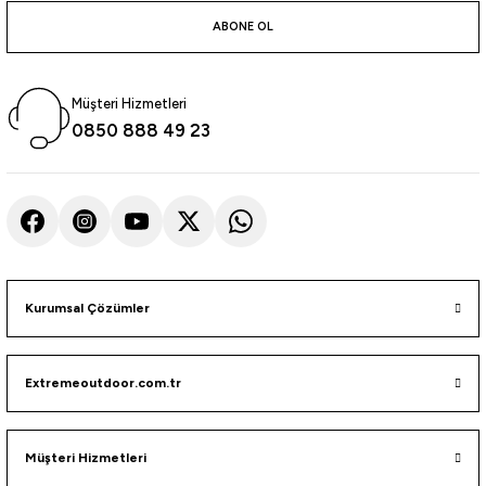
atma
olt
nerleri
lbisesi
ABONE OL
Ekipmanları
me · Ekipman
Müşteri Hizmetleri
Sırt Çantası
Kılıfları
0850 888 49 23
rler
 · Woodland
et Malzemeleri
taları
ucu Minder)
Kurumsal Çözümler
Ekipmanları
ik
Extremeoutdoor.com.tr
 Aksesuarları
atta Kalma Ürünleri
Müşteri Hizmetleri