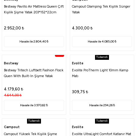
Bestway Pavillo Air Mattress Queen Çift
Campout Glamping Tek Kişilik Sünger
Kişilik Şişme Yatak 203*152*22cm
Yatak
2.952,00
₺
4.300,00
₺
Havale ile 2.804,40 ₺
Havale ile 4.085,00 ₺
%10
Tükendi
Bestway
Evolite
Bestway Tritech Luftbett Fashion Flock
Evolite ProTherm Light 10mm Kamp
Quen With Built-In Şişme Yatak
Matı
4.179,60
₺
309,75
₺
4.644,00
₺
Havale ile 3.970,62 ₺
Havale ile 294,26 ₺
Tükendi
Tükendi
Campout
Evolite
Campout Yüksek Tek Kişilik Şişme
Evolite UltraLight Comfort Katlanır Mat