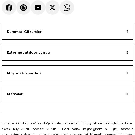
Kurumsal Çözümler
Extremeoutdoor.com.tr
Müşteri Hizmetleri
Markalar
Extreme Outdoor, dağ ve doğa sporlarına olan ilgimizi iş fikrine dönüştürme kararı
alarak büyük bir hevesle kuruldu. Hobi olarak başladığımız bu işte, zamanla
kazandığımız deneyimlerimizi müşterilerimize en iyi hizmeti sunmak için çaba