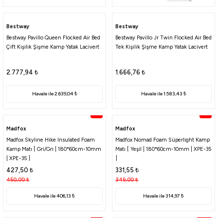
Bestway
Bestway
Bestway Pavillo Queen Flocked Air Bed
Bestway Pavillo Jr Twin Flocked Air Bed
Çift Kişilik Şişme Kamp Yatak Lacivert
Tek Kişilik Şişme Kamp Yatak Lacivert
2.777,94
₺
1.666,76
₺
Havale ile 2.639,04 ₺
Havale ile 1.583,43 ₺
%5
%5
Madfox
Madfox
Madfox Skyline Hike Insulated Foam
Madfox Nomad Foam Süperlight Kamp
Kamp Matı [ Gri/Gri | 180*60cm-10mm
Matı [ Yeşil | 180*60cm-10mm | XPE-35
| XPE-35 ]
]
427,50
₺
331,55
₺
450,00
₺
349,00
₺
Havale ile 406,13 ₺
Havale ile 314,97 ₺
%5
%10