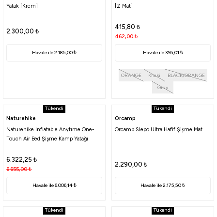
Yatak [Krem]
[Z Mat]
415,80
₺
2.300,00
₺
462,00
₺
Havale ile 2.185,00 ₺
Havale ile 395,01 ₺
ORANGE
Khaki
BLACK/ORANGE
Grey
Tükendi
Tükendi
Naturehike
Orcamp
Naturehike Inflatable Anytıme One-
Orcamp Slepo Ultra Hafif Şişme Mat
Touch Air Bed Şişme Kamp Yatağı
6.322,25
₺
2.290,00
₺
6.655,00
₺
Havale ile 6.006,14 ₺
Havale ile 2.175,50 ₺
Tükendi
Tükendi