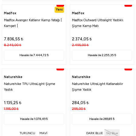
%5
%5
Yeni
Madfox
Madfox
i
Madfox Avanger Katlanır Kamp Yatağı [
Madfox Outward Ultralight Yastıklı
Kampet ]
Şişme Kamp Matı
7.836,55
₺
2.374,05
₺
8.249,00
₺
2.499,00
₺
Havale ile 7.444,72 ₺
Havale ile 2.255,35 ₺
%5
%5
Naturehike
Naturehike
Naturehike TPU UltraLight Şişme
Naturehike UltraLight Katlanabilir
Yastık
Şişme Yastık
1.135,25
₺
284,05
₺
1.195,00
₺
299,00
₺
Havale ile 1.078,49 ₺
Havale ile 269,85 ₺
TURUNCU
MAVİ
DARK BLUE
Sky Blue