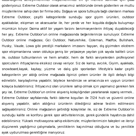
gösteriyoruz. Extreme Outdoor olarak amacımız sektöründe örnek gösterilen ve mutlu
müşterilerine sahip olan bir firma oldu. Doğaya ve spora tutkuyla bağlı olanların markası
Extreme Outdoor, çeşitli kategorilerde sunduğu spor giyim ürünleri, outdoor
ayakkabılar, ekipman ve aksesuarlar ile, her yerde ve her koşulda doğayla buluşmayı
mümkün kılıyor. Daima aktif bir yaşam tarzını benimseyenlerin ihtiyaç duyabileceği
her şey, Extreme Outdoor’un online mağazasında beğenilerinize sunuluyor. Extreme
Outdoor online mağazası; Gci Outdoor, Naturehike, Coleman, Madfox, Bullshark,
Husky, Vaude, Lowa gibi prestijli markaların imzasını taşıyan, dış giyimden ekstrem
spor ekipmanlarına varan oldukça geniş bir yelpazeye yayılan çok sayıda kaliteli ürün
ile, outdoor tutkunlarının ve hem amatör, hem de farklı seviyelerden profesyonel
sporcuların ihtiyaçlarına eksiksiz cevap veriyor. Siz de kamp, avcılık, Giyim, ayakkabı,
snowboard,kayak, kaykay, yüzme ve dalış gibi sporlardan lifestyle’a kadar çeşitli
kategorilerin yer aldığı online mağazada ilginizi çeken ürünler ile ilgili detaylı bilgi
edinebilir, karşılaştırma yapabilir, böylece kendinize ve amacınıza en uygun ürünleri
kolayca bulabilirsiniz. İhtiyacınız olan ürünlere sahip olmak için yapmanız gereken tek
şey ise, Extreme Outdoor’un online alışveriş kolaylığından yararlanarak sipariş vermek…
Extreme Outdoor sayfalarında, farklı ödeme koşulları ile 7/24 hızlı ve güvenli online
alışveriş yapabilir, satın aldığınız ürünlerin dilediğiniz adrese teslim edilmesini
sağlayabilirsiniz. Online mağazanın getirdiği kolaylıklar ile, siz de Extreme Outdoor’in
sunduğu kalite ve konforu gerek spor aktivitelerinize, gerek gündelik hayatınıza dahil
edebilirsiniz. Yüksek motivasyona sahip ekibimizle; müşterilerimizin talepleri ve ileriyi
düşünerek yaptığımız çalışmalarla, yeniliklerin kaçınılmaz olduğuna ve bu yenilikle
ayak uydurulması gerektiğine inanıyoruz.