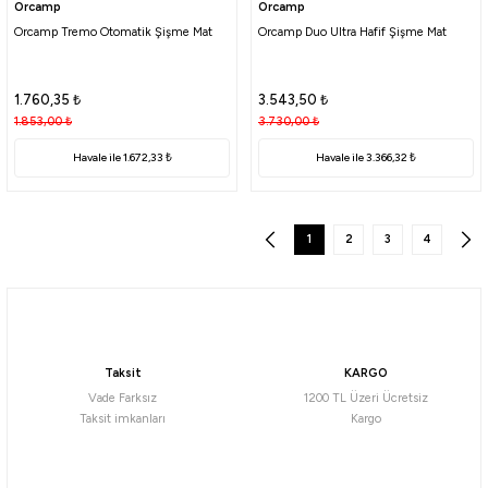
Orcamp
Orcamp
Orcamp Tremo Otomatik Şişme Mat
Orcamp Duo Ultra Hafif Şişme Mat
1.760,35
₺
3.543,50
₺
1.853,00
₺
3.730,00
₺
Havale ile 1.672,33 ₺
Havale ile 3.366,32 ₺
1
2
3
4
Taksit
KARGO
Vade Farksız
1200 TL Üzeri Ücretsiz
Taksit imkanları
Kargo