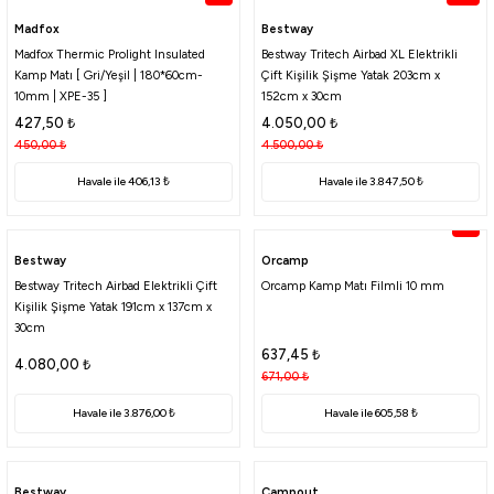
Madfox
Bestway
Madfox Thermic Prolight Insulated
Bestway Tritech Airbad XL Elektrikli
Kamp Matı [ Gri/Yeşil | 180*60cm-
Çift Kişilik Şişme Yatak 203cm x
10mm | XPE-35 ]
152cm x 30cm
427,50
₺
4.050,00
₺
450,00
₺
4.500,00
₺
Havale ile 406,13 ₺
Havale ile 3.847,50 ₺
%5
Bestway
Orcamp
Bestway Tritech Airbad Elektrikli Çift
Orcamp Kamp Matı Filmli 10 mm
Kişilik Şişme Yatak 191cm x 137cm x
30cm
637,45
₺
4.080,00
₺
671,00
₺
Havale ile 3.876,00 ₺
Havale ile 605,58 ₺
Bestway
Campout