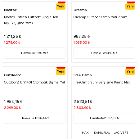
%5
%5
atma
olt
nerleri
lbisesi
Yeni
Yeni
Madfox
Orcamp
Madfox Tritech Luftbett Single Tek
Orcamp Outdoor Kamp Matı 7 mm
Ekipmanları
me · Ekipman
Kişilik Şişme Yatak
Sırt Çantası
Kılıfları
1.211,25
₺
983,25
₺
1.275,00
₺
1.035,00
₺
rler
 · Woodland
Havale ile 1.150,69 ₺
Havale ile 934,09 ₺
%15
%10
et Malzemeleri
taları
Yeni
Yeni
OutdoorZ
Free Camp
ucu Minder)
OutdoorZ DIY1401 Otomotik Şişme Mat
FreeCamp Survive Şişme Kamp Matı
Ekipmanları
ik
1.954,15
₺
2.523,51
₺
2.299,00
₺
2.803,90
₺
 Aksesuarları
Havale ile 1.856,44 ₺
Havale ile 2.397,33 ₺
atta Kalma Ürünleri
HAKİ
KAMUFLAJ
LACİVERT