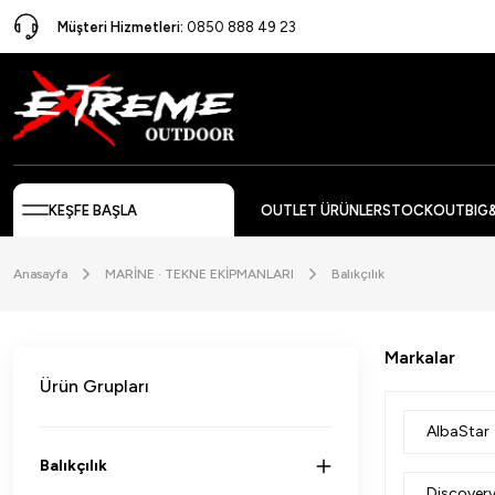
Müşteri Hizmetleri:
0850 888 49 23
KEŞFE BAŞLA
OUTLET ÜRÜNLER
STOCKOUT
BIG
Anasayfa
MARİNE · TEKNE EKİPMANLARI
Balıkçılık
Markalar
Ürün Grupları
AlbaStar
Balıkçılık
Discover