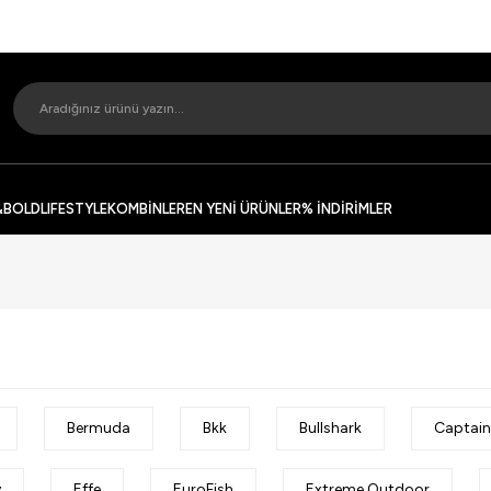
&BOLD
LIFESTYLE
KOMBİNLER
EN YENİ ÜRÜNLER
% İNDİRİMLER
Bermuda
Bkk
Bullshark
Captain
y
Effe
EuroFish
Extreme Outdoor