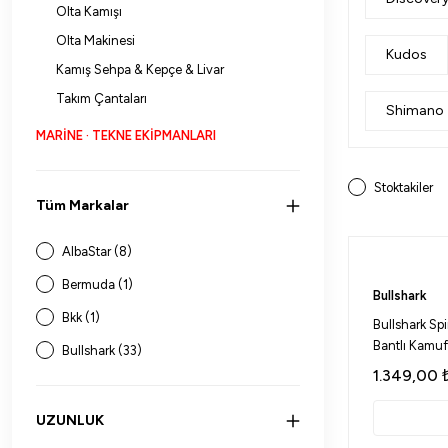
Olta Kamışı
Olta Makinesi
Kudos
Kamış Sehpa & Kepçe & Livar
Takım Çantaları
Shimano
MARİNE · TEKNE EKİPMANLARI
Stoktakiler
Tüm Markalar
AlbaStar (8)
Bermuda (1)
Bullshark
Bkk (1)
Bullshark Sp
Bantlı Kamuf
Bullshark (33)
1.349,00
Captain (1)
Çiftsan (1)
UZUNLUK