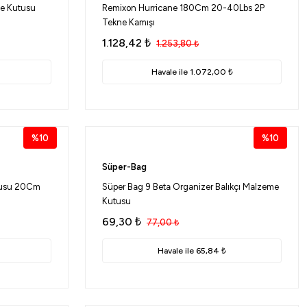
me Kutusu
Remixon Hurricane 180Cm 20-40Lbs 2P
Tekne Kamışı
1.128,42
₺
1.253,80
₺
Havale ile 1.072,00 ₺
%10
%10
Süper-Bag
utusu 20Cm
Süper Bag 9 Beta Organizer Balıkçı Malzeme
Kutusu
69,30
₺
77,00
₺
Havale ile 65,84 ₺