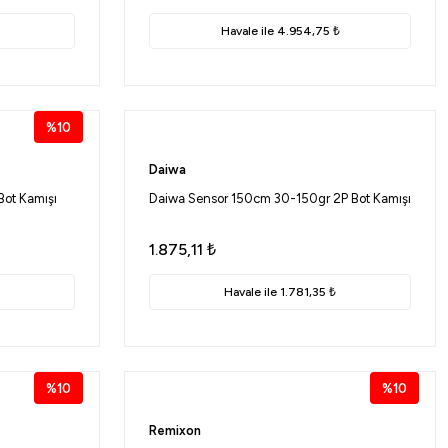
Havale ile 4.954,75 ₺
%10
Daiwa
Bot Kamışı
Daiwa Sensor 150cm 30-150gr 2P Bot Kamışı
1.875,11
₺
Havale ile 1.781,35 ₺
%10
%10
Remixon