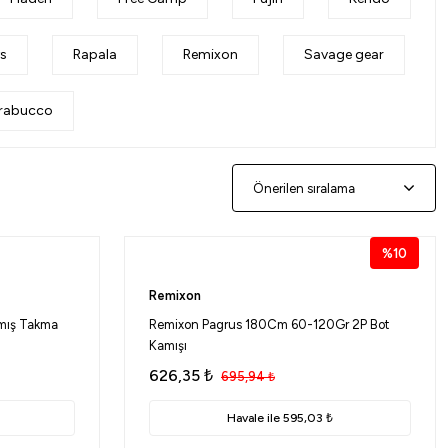
ys
Rapala
Remixon
Savage gear
rabucco
%10
Remixon
amış Takma
Remixon Pagrus 180Cm 60-120Gr 2P Bot
Kamışı
626,35
₺
695,94
₺
Havale ile 595,03 ₺