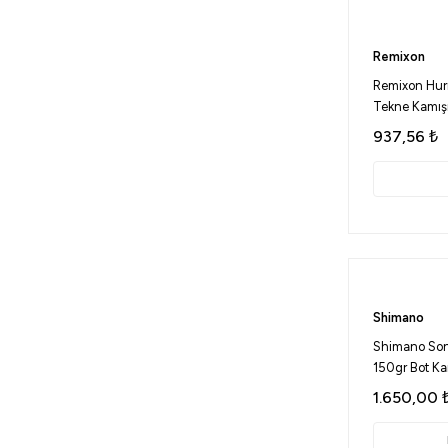
Remixon
Remixon Hur
Tekne Kamış
937,56
₺
Shimano
Shimano Son
150gr Bot Ka
1.650,00