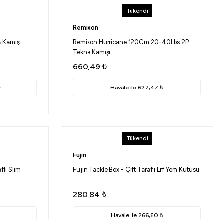
Tükendi
Remixon
a Kamış
Remixon Hurricane 120Cm 20-40Lbs 2P
Tekne Kamışı
660,49
₺
₺
Havale ile 627,47 ₺
Tükendi
Fujin
flı Slim
Fujin Tackle Box - Çift Taraflı Lrf Yem Kutusu
280,84
₺
Havale ile 266,80 ₺