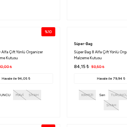
%10
Süper-Bag
 Alfa Çift Yönlü Organizer
Süper Bag 8 Alfa Çift Yönlü Orga
zeme Kutusu
Malzeme Kutusu
84,15
₺
10,00
₺
93,50
₺
Havale ile 94,05 ₺
Havale ile 79,94 ₺
RUNCU
MAVİ
SİYAH
KIRMIZI
Sarı
TURUNC
SİYAH