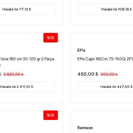
Havale ile 77,12 ₺
Havale ile 108,16 ₺
%10
Effe
Force 180 cm 30-120 gr 2 Parça
Effe Capri 165Cm 75-150Gr 2P 
ı
₺
450,00
₺
2.820,00
₺
500,00
₺
Havale ile 2.411,10 ₺
Havale ile 427,50 ₺
%10
Remixon