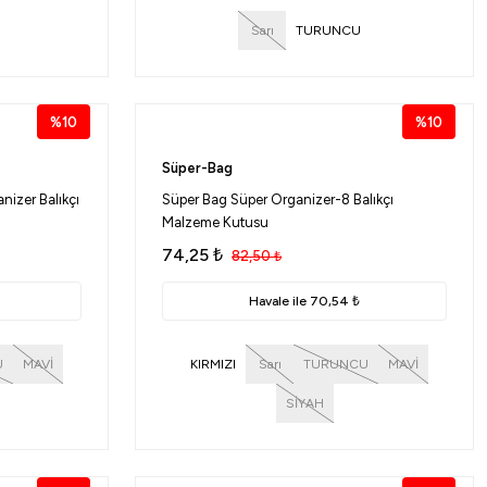
Sarı
TURUNCU
%10
%10
Süper-Bag
nizer Balıkçı
Süper Bag Süper Organizer-8 Balıkçı
Malzeme Kutusu
74,25
₺
82,50
₺
Havale ile 70,54 ₺
U
MAVİ
KIRMIZI
Sarı
TURUNCU
MAVİ
SİYAH