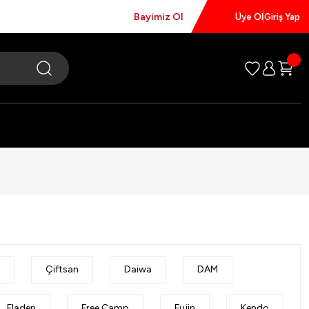
Bayimiz Ol
Üye Ol
Giriş Yap
Çiftsan
Daiwa
DAM
Fladen
Free Camp
Fujin
Kendo