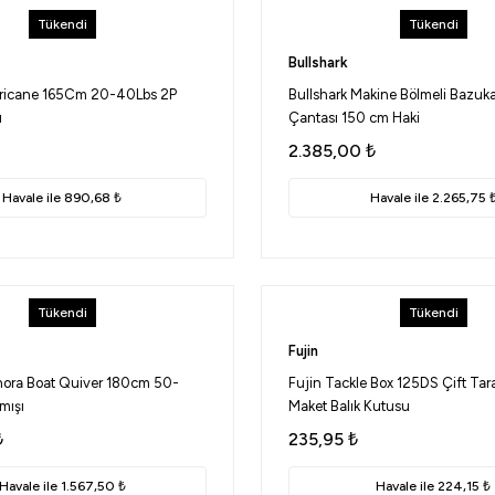
Tükendi
Tükendi
Bullshark
ricane 165Cm 20-40Lbs 2P
Bullshark Makine Bölmeli Bazuk
ı
Çantası 150 cm Haki
2.385,00
₺
Havale ile 890,68 ₺
Havale ile 2.265,75 
Tükendi
Tükendi
Fujin
ora Boat Quiver 180cm 50-
Fujin Tackle Box 125DS Çift Tara
mışı
Maket Balık Kutusu
₺
235,95
₺
Havale ile 1.567,50 ₺
Havale ile 224,15 ₺