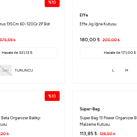
%10
Effe
rus 135Cm 60-120Gr 2P Bot
Effe Jig İğne Kutusu
180,00
₺
375,59
₺
200,00
₺
Havale ile 321,13 ₺
Havale ile 171,00 ₺
Sarı
TURUNCU
L
M
%10
Süper-Bag
 Beta Organizer Balıkçı
Süper Bag 13 Power Organizer Ba
tusu
Malzeme Kutusu
113,85
₺
,20
₺
126,50
₺