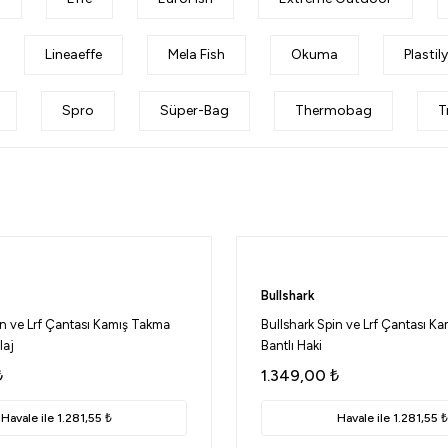
Lineaeffe
Mela Fish
Okuma
Plastil
Spro
Süper-Bag
Thermobag
T
Bullshark
in ve Lrf Çantası Kamış Takma
Bullshark Spin ve Lrf Çantası K
laj
Bantlı Haki
₺
1.349,00
₺
Havale ile 1.281,55 ₺
Havale ile 1.281,55 ₺