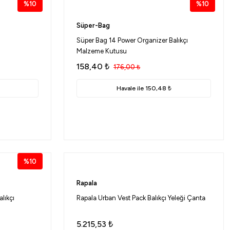
%10
%10
Süper-Bag
Süper Bag 14 Power Organizer Balıkçı
Malzeme Kutusu
158,40
₺
176,00
₺
Havale ile 150,48 ₺
%10
Rapala
lıkçı
Rapala Urban Vest Pack Balıkçı Yeleği Çanta
5.215,53
₺