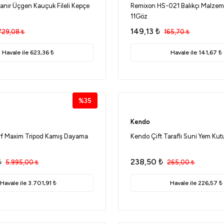
anır Üçgen Kauçuk Fileli Kepçe
Remixon HS-021 Balıkçı Malze
11Göz
149,13
₺
729,08
₺
165,70
₺
Havale ile 623,36 ₺
Havale ile 141,67 ₺
%35
Kendo
urf Maxim Tripod Kamış Dayama
Kendo Çift Taraflı Suni Yem K
₺
238,50
₺
5.995,00
₺
265,00
₺
Havale ile 3.701,91 ₺
Havale ile 226,57 ₺