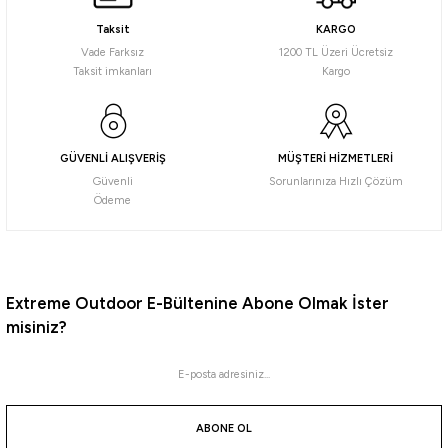
Taksit
KARGO
14.240,50
₺
Vade Farksız
1200 TL Üzeri Ücretsiz
14.990,00
₺
Taksit imkanları
Kargo
Havale ile 13.528,48 ₺
Tükendi
Naturehike
GÜVENLİ ALIŞVERİŞ
MÜŞTERİ HİZMETLERİ
Naturehike Pop-UP WC & Duş & Giyinme Çadırı
Güvenli
Sorunlarınıza Hızlı Çözüm
Ödeme
4.621,75
₺
4.865,00
₺
Havale ile 4.390,66 ₺
Extreme Outdoor E-Bültenine Abone Olmak İster
misiniz?
Tükendi
Naturehike
Naturehike WC & Duş & Giyinme Çadırı
ABONE OL
11.731,55
₺