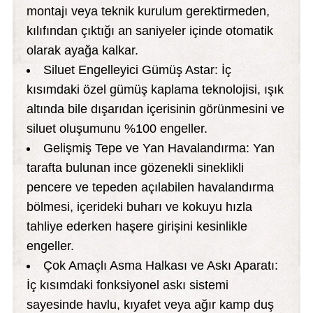
montajı veya teknik kurulum gerektirmeden,
kılıfından çıktığı an saniyeler içinde otomatik
olarak ayağa kalkar.
Siluet Engelleyici Gümüş Astar: İç
kısımdaki özel gümüş kaplama teknolojisi, ışık
altında bile dışarıdan içerisinin görünmesini ve
siluet oluşumunu %100 engeller.
Gelişmiş Tepe ve Yan Havalandırma: Yan
tarafta bulunan ince gözenekli sineklikli
pencere ve tepeden açılabilen havalandırma
bölmesi, içerideki buharı ve kokuyu hızla
tahliye ederken haşere girişini kesinlikle
engeller.
Çok Amaçlı Asma Halkası ve Askı Aparatı:
İç kısımdaki fonksiyonel askı sistemi
sayesinde havlu, kıyafet veya ağır kamp duş