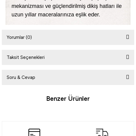
mekanizması ve güçlendirilmiş dikiş hatları ile
uzun yıllar maceralarınıza eşlik eder.
Yorumlar (0)
Taksit Seçenekleri
Bu ürüne ilk yorumu siz yapın!
Soru & Cevap
Yorum Yaz
Benzer Ürünler
Ürün hakkında henüz soru sorulmamış.
Tükendi
Soru Sor
Naturehike
Naturehike WC & Duş & Giyinme Çadırı [ Otomatik Kurulum - İki Odalı ]