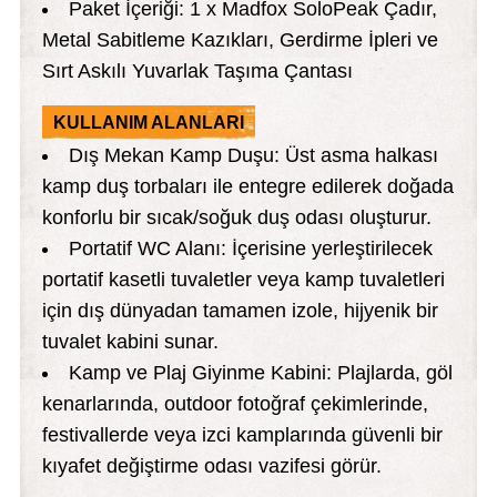
Paket İçeriği: 1 x Madfox SoloPeak Çadır,
Metal Sabitleme Kazıkları, Gerdirme İpleri ve
Sırt Askılı Yuvarlak Taşıma Çantası
KULLANIM ALANLARI
Dış Mekan Kamp Duşu: Üst asma halkası
kamp duş torbaları ile entegre edilerek doğada
konforlu bir sıcak/soğuk duş odası oluşturur.
Portatif WC Alanı: İçerisine yerleştirilecek
portatif kasetli tuvaletler veya kamp tuvaletleri
için dış dünyadan tamamen izole, hijyenik bir
tuvalet kabini sunar.
Kamp ve Plaj Giyinme Kabini: Plajlarda, göl
kenarlarında, outdoor fotoğraf çekimlerinde,
festivallerde veya izci kamplarında güvenli bir
kıyafet değiştirme odası vazifesi görür.