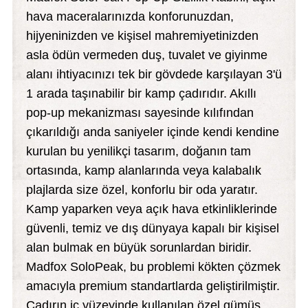
hava maceralarınızda konforunuzdan,
hijyeninizden ve kişisel mahremiyetinizden
i
asla ödün vermeden duş, tuvalet ve giyinme
alanı ihtiyacınızı tek bir gövdede karşılayan 3'ü
1 arada taşınabilir bir kamp çadırıdır. Akıllı
pop-up mekanizması sayesinde kılıfından
çıkarıldığı anda saniyeler içinde kendi kendine
kurulan bu yenilikçi tasarım, doğanın tam
ortasında, kamp alanlarında veya kalabalık
plajlarda size özel, konforlu bir oda yaratır.
Kamp yaparken veya açık hava etkinliklerinde
güvenli, temiz ve dış dünyaya kapalı bir kişisel
alan bulmak en büyük sorunlardan biridir.
Madfox SoloPeak, bu problemi kökten çözmek
amacıyla premium standartlarda geliştirilmiştir.
Çadırın iç yüzeyinde kullanılan özel gümüş