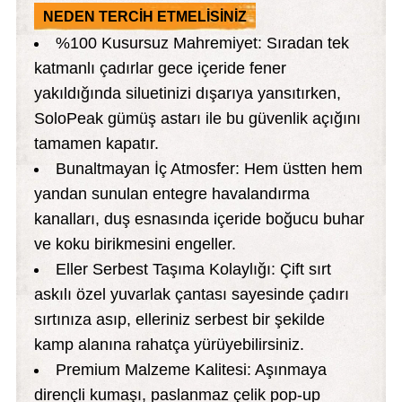
NEDEN TERCİH ETMELİSİNİZ
%100 Kusursuz Mahremiyet: Sıradan tek
katmanlı çadırlar gece içeride fener
yakıldığında siluetinizi dışarıya yansıtırken,
SoloPeak gümüş astarı ile bu güvenlik açığını
tamamen kapatır.
Bunaltmayan İç Atmosfer: Hem üstten hem
yandan sunulan entegre havalandırma
kanalları, duş esnasında içeride boğucu buhar
ve koku birikmesini engeller.
Eller Serbest Taşıma Kolaylığı: Çift sırt
askılı özel yuvarlak çantası sayesinde çadırı
sırtınıza asıp, elleriniz serbest bir şekilde
kamp alanına rahatça yürüyebilirsiniz.
Premium Malzeme Kalitesi: Aşınmaya
dirençli kumaşı, paslanmaz çelik pop-up