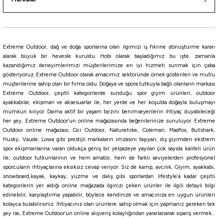
Extreme Outdoor, dağ ve doğa sporlarına olan ilgimizi iş fikrine dönüştürme kararı
alarak büyük bir hevesle kuruldu. Hobi olarak başladığımız bu işte, zamanla
kazandığımız deneyimlerimizi müşterilerimize en iyi hizmeti sunmak için çaba
gösteriyoruz. Extreme Outdoor olarak amacımız sektöründe örnek gösterilen ve mutlu
müşterilerine sahip olan bir firma oldu. Doğaya ve spora tutkuyla bağlı olanların markası
Extreme Outdoor, çeşitli kategorilerde sunduğu spor giyim ürünleri, outdoor
ayakkabılar, ekipman ve aksesuarlar ile, her yerde ve her koşulda doğayla buluşmayı
mümkün kılıyor. Daima aktif bir yaşam tarzını benimseyenlerin ihtiyaç duyabileceği
her şey, Extreme Outdoor’un online mağazasında beğenilerinize sunuluyor. Extreme
Outdoor online mağazası; Gci Outdoor, Naturehike, Coleman, Madfox, Bullshark,
Husky, Vaude, Lowa gibi prestijli markaların imzasını taşıyan, dış giyimden ekstrem
spor ekipmanlarına varan oldukça geniş bir yelpazeye yayılan çok sayıda kaliteli ürün
ile, outdoor tutkunlarının ve hem amatör, hem de farklı seviyelerden profesyonel
sporcuların ihtiyaçlarına eksiksiz cevap veriyor. Siz de kamp, avcılık, Giyim, ayakkabı,
snowboard,kayak, kaykay, yüzme ve dalış gibi sporlardan lifestyle’a kadar çeşitli
kategorilerin yer aldığı online mağazada ilginizi çeken ürünler ile ilgili detaylı bilgi
edinebilir, karşılaştırma yapabilir, böylece kendinize ve amacınıza en uygun ürünleri
kolayca bulabilirsiniz. İhtiyacınız olan ürünlere sahip olmak için yapmanız gereken tek
şey ise, Extreme Outdoor’un online alışveriş kolaylığından yararlanarak sipariş vermek…