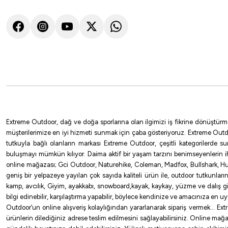
Extreme Outdoor, dağ ve doğa sporlarına olan ilgimizi iş fikrine dönüştürm
müşterilerimize en iyi hizmeti sunmak için çaba gösteriyoruz. Extreme Outd
tutkuyla bağlı olanların markası Extreme Outdoor, çeşitli kategorilerde 
buluşmayı mümkün kılıyor. Daima aktif bir yaşam tarzını benimseyenlerin 
online mağazası; Gci Outdoor, Naturehike, Coleman, Madfox, Bullshark, Hus
geniş bir yelpazeye yayılan çok sayıda kaliteli ürün ile, outdoor tutkunlar
kamp, avcılık, Giyim, ayakkabı, snowboard,kayak, kaykay, yüzme ve dalış gibi 
bilgi edinebilir, karşılaştırma yapabilir, böylece kendinize ve amacınıza en 
Outdoor’un online alışveriş kolaylığından yararlanarak sipariş vermek… Extre
ürünlerin dilediğiniz adrese teslim edilmesini sağlayabilirsiniz. Online mağa