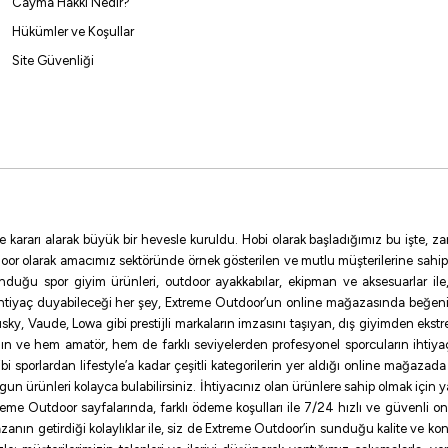
Cayma Hakkı Nedir?
Hükümler ve Koşullar
Site Güvenliği
e kararı alarak büyük bir hevesle kuruldu. Hobi olarak başladığımız bu işte,
oor olarak amacımız sektöründe örnek gösterilen ve mutlu müşterilerine sahip
sunduğu spor giyim ürünleri, outdoor ayakkabılar, ekipman ve aksesuarlar i
ihtiyaç duyabileceği her şey, Extreme Outdoor’un online mağazasında beğen
ky, Vaude, Lowa gibi prestijli markaların imzasını taşıyan, dış giyimden ekst
ının ve hem amatör, hem de farklı seviyelerden profesyonel sporcuların ihtiyaç
sporlardan lifestyle’a kadar çeşitli kategorilerin yer aldığı online mağazada ilg
uygun ürünleri kolayca bulabilirsiniz. İhtiyacınız olan ürünlere sahip olmak için
me Outdoor sayfalarında, farklı ödeme koşulları ile 7/24 hızlı ve güvenli onlin
zanın getirdiği kolaylıklar ile, siz de Extreme Outdoor’in sunduğu kalite ve konf