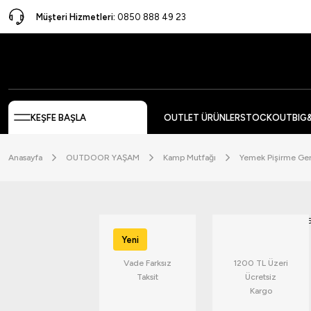
Müşteri Hizmetleri:
0850 888 49 23
KEŞFE BAŞLA
OUTLET ÜRÜNLER
STOCKOUT
BIG
Anasayfa
OUTDOOR YAŞAM
Kamp Mutfağı
Yemek Pişirme Ger
Yeni
Vade Farksız
1200 TL Üzeri
Taksit
Ücretsiz
Kargo