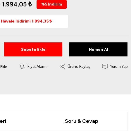
1.994,05 ₺
%5 İndirim
Havale İndirimi 1.894,35 ₺
Sepete Ekle
Hemen Al
Fiyat Alarmı
Ürünü Paylaş
Yorum Yap
eri
Soru & Cevap