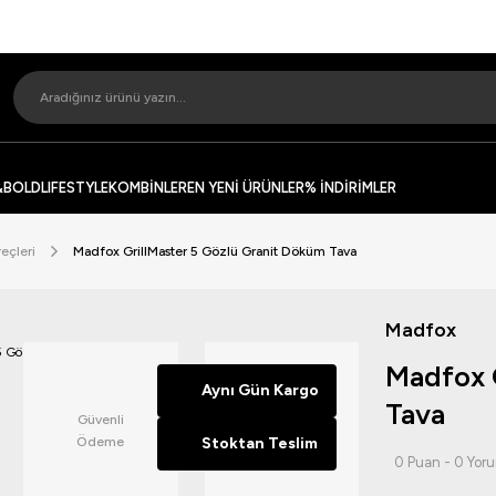
&BOLD
LIFESTYLE
KOMBİNLER
EN YENİ ÜRÜNLER
% İNDİRİMLER
eçleri
Madfox GrillMaster 5 Gözlü Granit Döküm Tava
Madfox
Madfox 
Aynı Gün Kargo
Tava
Güvenli
14 Günde
Ödeme
Stoktan Teslim
İade
0 Puan - 0 Yor