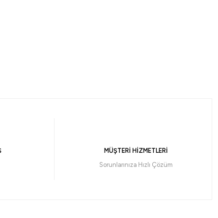
%5
Yeni
dfox
dfox TrioChef 3 Gözlü Granit Döküm Tava
06,55
₺
849,00
₺
Ş
MÜŞTERİ HİZMETLERİ
Havale ile 766,22 ₺
Sorunlarınıza Hızlı Çözüm
%5
Stanley