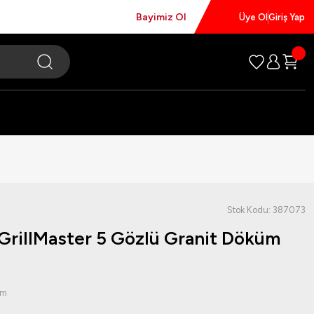
Bayimiz Ol
Üye Ol
Giriş Yap
Stok Kodu: 387073
GrillMaster 5 Gözlü Granit Döküm
um