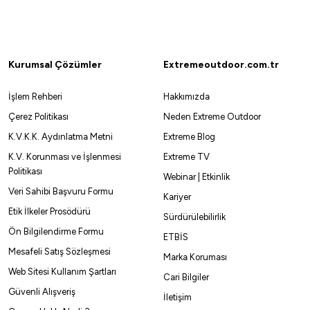
Nurgaz Altılı Kebap Şişi
Orcamp 5 Gözlü Granit Tava
450,00
₺
1.699,00
₺
Kurumsal Çözümler
Extremeoutdoor.com.tr
Havale ile 427,50 ₺
Havale ile 1.614,05 ₺
İşlem Rehberi
Hakkımızda
Çerez Politikası
Neden Extreme Outdoor
%5
K.V.K.K. Aydınlatma Metni
Extreme Blog
Yeni
K.V. Korunması ve İşlenmesi
Extreme TV
Naturehike
Orcamp
Politikası
Webinar | Etkinlik
Naturehike Ultra Light Demir Döküm Tava 10 Inch
Orcamp 3'l
Veri Sahibi Başvuru Formu
Kariyer
Etik İlkeler Prosödürü
2.801,55
₺
1.795,50
2.949,00
₺
Sürdürülebilirlik
Ön Bilgilendirme Formu
ETBİS
Havale ile 2.661,47 ₺
Mesafeli Satış Sözleşmesi
Marka Koruması
Web Sitesi Kullanım Şartları
Cari Bilgiler
Güvenli Alışveriş
İletişim