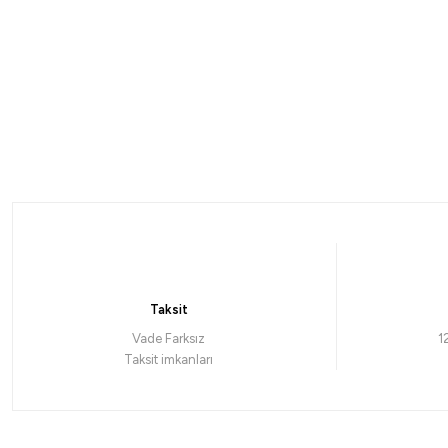
%5
Yeni
Madfox
M
Madfox ProChef 3IN1 Paslanmaz Çelik Kamp Mutfak Seti
M
3.086,55
₺
1
3.249,00
₺
Taksit
Havale ile 2.932,22 ₺
Vade Farksız
1
Taksit imkanları
%5
Stanley