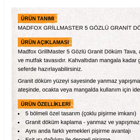
ÜRÜN TANIMI
MADFOX GRİLLMASTER 5 GÖZLÜ GRANİT D
ÜRÜN AÇIKLAMASI
Madfox GrillMaster 5 Gözlü Granit Döküm Tava, ay
ve mutfak tavasıdır. Kahvaltıdan mangala kadar 
seferde hazırlayabilirsiniz.
Granit döküm yüzeyi sayesinde yanmaz yapışmaz p
ateşinde, ocakta veya mangalda kullanım için idea
ÜRÜN ÖZELLİKLERİ
5 bölmeli özel tasarım (çoklu pişirme imkanı)
Granit döküm kaplama - yanmaz ve yapışmaz
Aynı anda farklı yemekleri pişirme avantajı
Eşit ısı dağılımı ile dengeli pişirme