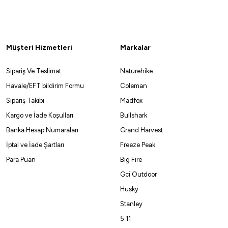
Stanley 9.4 Lt Yemek Taşıma Çantası
6.079,05
₺
6.399,00
₺
Müşteri Hizmetleri
Markalar
Havale ile 5.775,10 ₺
Sipariş Ve Teslimat
Naturehike
Havale/EFT bildirim Formu
Coleman
%5
Sipariş Takibi
Madfox
Kargo ve İade Koşulları
Bullshark
Banka Hesap Numaraları
Grand Harvest
ü Tencere Seti [Kampçı Mutfak Seti]
İptal ve İade Şartları
Freeze Peak
₺
1.890,00
₺
Para Puan
Big Fire
Gci Outdoor
Havale ile 1.705,73 ₺
Husky
Stanley
5.11