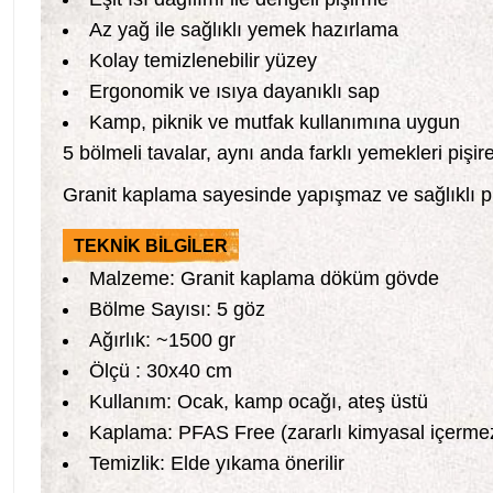
Az yağ ile sağlıklı yemek hazırlama
Kolay temizlenebilir yüzey
Ergonomik ve ısıya dayanıklı sap
Kamp, piknik ve mutfak kullanımına uygun
5 bölmeli tavalar, aynı anda farklı yemekleri pişi
Granit kaplama sayesinde yapışmaz ve sağlıklı p
TEKNİK BİLGİLER
Malzeme: Granit kaplama döküm gövde
Bölme Sayısı: 5 göz
Ağırlık: ~1500 gr
Ölçü : 30x40 cm
Kullanım: Ocak, kamp ocağı, ateş üstü
Kaplama: PFAS Free (zararlı kimyasal içerme
Temizlik: Elde yıkama önerilir