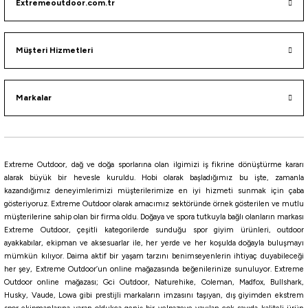
Extremeoutdoor.com.tr
Müşteri Hizmetleri
Markalar
Extreme Outdoor, dağ ve doğa sporlarına olan ilgimizi iş fikrine dönüştürme kararı
alarak büyük bir hevesle kuruldu. Hobi olarak başladığımız bu işte, zamanla
kazandığımız deneyimlerimizi müşterilerimize en iyi hizmeti sunmak için çaba
gösteriyoruz. Extreme Outdoor olarak amacımız sektöründe örnek gösterilen ve mutlu
müşterilerine sahip olan bir firma oldu. Doğaya ve spora tutkuyla bağlı olanların markası
Extreme Outdoor, çeşitli kategorilerde sunduğu spor giyim ürünleri, outdoor
ayakkabılar, ekipman ve aksesuarlar ile, her yerde ve her koşulda doğayla buluşmayı
mümkün kılıyor. Daima aktif bir yaşam tarzını benimseyenlerin ihtiyaç duyabileceği
her şey, Extreme Outdoor’un online mağazasında beğenilerinize sunuluyor. Extreme
Outdoor online mağazası; Gci Outdoor, Naturehike, Coleman, Madfox, Bullshark,
Husky, Vaude, Lowa gibi prestijli markaların imzasını taşıyan, dış giyimden ekstrem