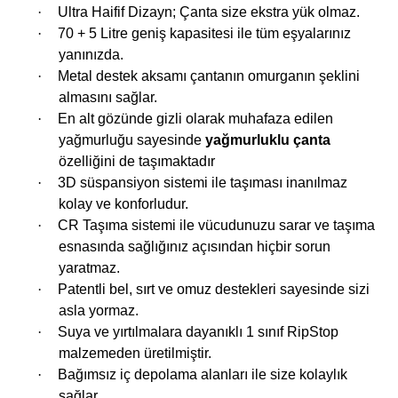
·
Ultra Haifif Dizayn; Çanta size ekstra yük olmaz.
·
70 + 5 Litre geniş kapasitesi ile tüm eşyalarınız
i
yanınızda.
·
Metal destek aksamı çantanın omurganın şeklini
almasını sağlar.
·
En alt gözünde gizli olarak muhafaza edilen
yağmurluğu sayesinde
yağmurluklu çanta
özelliğini de taşımaktadır
·
3D süspansiyon sistemi ile taşıması inanılmaz
kolay ve konforludur.
·
CR Taşıma sistemi ile vücudunuzu sarar ve taşıma
esnasında sağlığınız açısından hiçbir sorun
yaratmaz.
·
Patentli bel, sırt ve omuz destekleri sayesinde sizi
asla yormaz.
·
Suya ve yırtılmalara dayanıklı 1 sınıf RipStop
malzemeden üretilmiştir.
·
Bağımsız iç depolama alanları ile size kolaylık
sağlar.