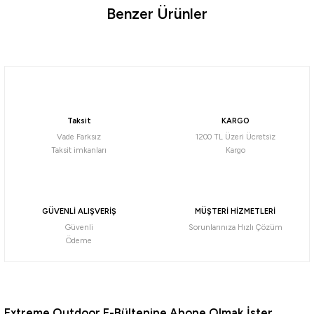
Benzer Ürünler
Ürün hakkında henüz soru sorulmamış.
Tükendi
Soru Sor
Naturehike
Naturehike 65+5 Lt Trekking Sırt Çantası
Taksit
KARGO
8.786,55
₺
Vade Farksız
1200 TL Üzeri Ücretsiz
9.249,00
₺
Taksit imkanları
Kargo
Havale ile 8.347,22 ₺
YEŞİL
MAVİ
SİYAH
GÜVENLİ ALIŞVERİŞ
MÜŞTERİ HİZMETLERİ
Tükendi
Güvenli
Sorunlarınıza Hızlı Çözüm
Loap
Ödeme
Loap Atlas 70+10 Lt Trekking Sırt Çantası
1.795,00
₺
Extreme Outdoor E-Bültenine Abone Olmak İster