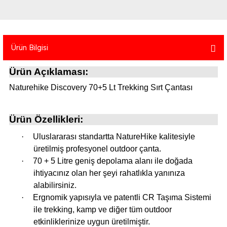
atma
olt
nerleri
lbisesi
Ekipmanları
me · Ekipman
Ürün Bilgisi
Sırt Çantası
Kılıfları
Ürün Açıklaması:
rler
 · Woodland
Naturehike Discovery 70+5 Lt Trekking Sırt Çantası
et Malzemeleri
taları
Ürün Özellikleri:
ucu Minder)
·
Uluslararası standartta NatureHike kalitesiyle
üretilmiş profesyonel outdoor çanta.
Ekipmanları
ik
·
70 + 5 Litre geniş depolama alanı ile doğada
ihtiyacınız olan her şeyi rahatlıkla yanınıza
 Aksesuarları
alabilirsiniz.
·
Ergnomik yapısıyla ve patentli CR Taşıma Sistemi
atta Kalma Ürünleri
ile trekking, kamp ve diğer tüm outdoor
etkinliklerinize uygun üretilmiştir.