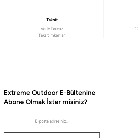
8.786,55
₺
9.689,05
₺
9.249,00
₺
10
Taksit
Havale ile 8.347,22 ₺
H
Vade Farksız
1
Taksit imkanları
YEŞİL
MAVİ
SİYAH
TURUNCU
MA
Extreme Outdoor E-Bültenine
Abone Olmak İster misiniz?