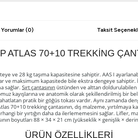
Yorumlar (0)
Taksit Seçenekl
P ATLAS 70+10 TREKKİNG ÇAN
siteye ve 28 kg taşıma kapasitesine sahiptir. AAS I ayarlanab
ar ve maksimum kapasitede bile ekstra dengeye sahiptir. 
a sağlar.
Sırt çantasının
üstünden ve alttan doldurulabilen i
 omuz kayışlarına ve anatomik olarak şekillendirilmiş bir be
ı rahatlatan pratik bir göğüs tokası vardır. Aynı zamanda d
las 70+10 trekking çantasının, dış malzeme, yırtılmaya ka
herhangi bir yırtığın daha da ilerlememesini sağlar. Lifler,
ının boyutları 88 × 34 × 21 cm (yükseklik × genişlik × derin
ÜRÜN ÖZELLİKLERİ