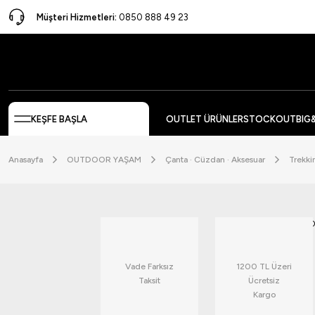
Müşteri Hizmetleri:
0850 888 49 23
KEŞFE BAŞLA
OUTLET ÜRÜNLER
STOCKOUT
BIG
Anasayfa
OUTDOOR YAŞAM
Çanta · Cüzdan · Aksesuar
Trekki
Vade Farksız
1200 TL Üzeri
Taksit
Ücretsiz
Kargo