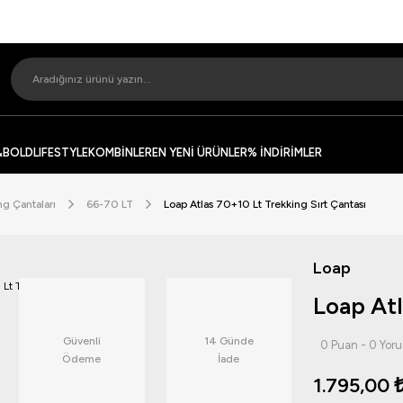
&BOLD
LIFESTYLE
KOMBİNLER
EN YENİ ÜRÜNLER
% İNDİRİMLER
ng Çantaları
66-70 LT
Loap Atlas 70+10 Lt Trekking Sırt Çantası
Loap
Loap Atl
Güvenli
14 Günde
0 Puan - 0 Yor
Ödeme
İade
1.795,00 