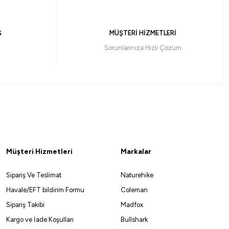
Ş
MÜŞTERİ HİZMETLERİ
Sorunlarınıza Hızlı Çözüm
Müşteri Hizmetleri
Markalar
Sipariş Ve Teslimat
Naturehike
Havale/EFT bildirim Formu
Coleman
Sipariş Takibi
Madfox
Kargo ve İade Koşulları
Bullshark