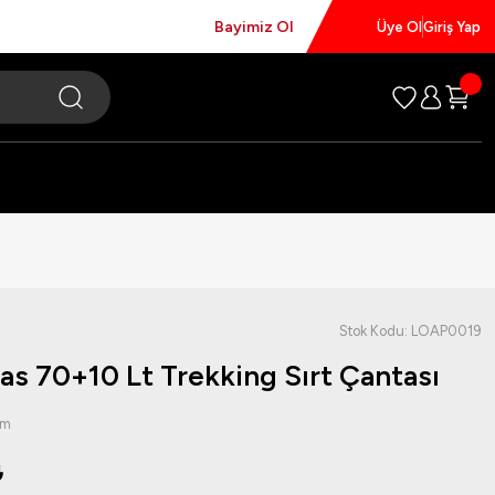
Bayimiz Ol
Üye Ol
Giriş Yap
Stok Kodu: LOAP0019
as 70+10 Lt Trekking Sırt Çantası
um
₺