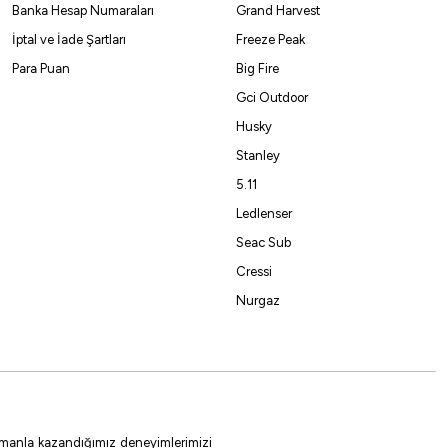
Banka Hesap Numaraları
Grand Harvest
İptal ve İade Şartları
Freeze Peak
Para Puan
Big Fire
Gci Outdoor
Husky
Stanley
5.11
Ledlenser
Seac Sub
Cressi
Nurgaz
 zamanla kazandığımız deneyimlerimizi