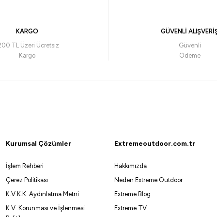
.199,00
₺
KARGO
GÜVENLİ ALIŞVERİ
avale ile 9.204,60 ₺
200 TL Üzeri Ücretsiz
Güvenli
Kargo
Ödeme
Vİ
SİYAH
KAHVE
Koyu Siyah
Kurumsal Çözümler
Extremeoutdoor.com.tr
İşlem Rehberi
Hakkımızda
Çerez Politikası
Neden Extreme Outdoor
K.V.K.K. Aydınlatma Metni
Extreme Blog
K.V. Korunması ve İşlenmesi
Extreme TV