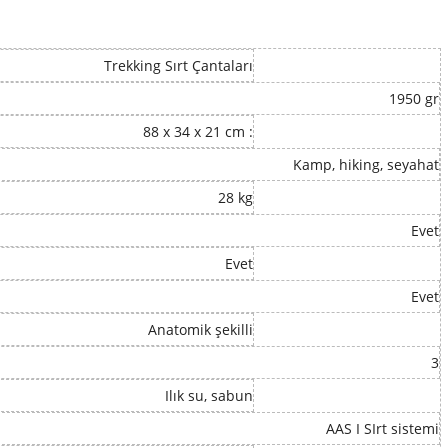
Trekking Sırt Çantaları
1950 gr
88 x 34 x 21 cm :
Kamp, hiking, seyahat
28 kg
Evet
Evet
Evet
Anatomik şekilli
3
Ilık su, sabun
AAS I SIrt sistemi