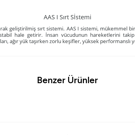
AAS I Sırt Sİstemi
ak geliştirilmiş sırt sistemi. AAS I sistemi, mükemmel bir 
tabil hale getirir. İnsan vücudunun hareketlerini tak
aları, ağır yük taşırken zorlu keşifler, yüksek performanslı y
Ürün hakkında henüz soru sorulmamış.
Bu ürüne ilk yorumu siz yapın!
Benzer Ürünler
Yorum Yaz
Soru Sor
Tükendi
ery 70+5 Lt Trekking Sırt Çantası