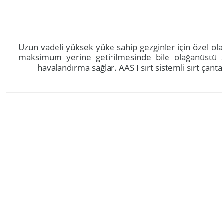
Uzun vadeli yüksek yüke sahip gezginler için özel olar
maksimum yerine getirilmesinde bile olağanüstü s
havalandırma sağlar. AAS I sırt sistemli sırt çant
Tükendi
Naturehike
Naturehike
Naturehike 65+5 Lt Trekking Sırt Çantası
Naturehike Discov