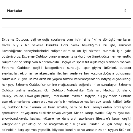
Markalar
Extreme Outdoor, dağ ve doğa sporlarına olan ilgimizi iş fikrine dönüştürme kararı
alarak büyük bir hevesle kuruldu. Hobi olarak başladığımız bu işte, zamanla
kazandığımız deneyimlerimizi müşterilerimize en iyi hizmeti sunmak için çaba
gösteriyoruz. Extreme Outdoor olarak amacımız sektöründe örnek gösterilen ve mutlu
müşterilerine sahip olan bir firma oldu. Doğaya ve spora tutkuyla bağlı olanların markası
Extreme Outdoor, çeşitli kategorilerde sunduğu spor giyim ürünleri, outdoor
ayakkabılar, ekipman ve aksesuarlar ile, her yerde ve her koşulda doğayla buluşmayı
mümkün kılıyor. Daima aktif bir yaşam tarzını benimseyenlerin ihtiyaç duyabileceği
her şey, Extreme Outdoor’un online mağazasında beğenilerinize sunuluyor. Extreme
Outdoor online mağazası; Gci Outdoor, Naturehike, Coleman, Madfox, Bullshark,
Husky, Vaude, Lowa gibi prestijli markaların imzasını taşıyan, dış giyimden ekstrem
spor ekipmanlarına varan oldukça geniş bir yelpazeye yayılan çok sayıda kaliteli ürün
ile, outdoor tutkunlarının ve hem amatör, hem de farklı seviyelerden profesyonel
sporcuların ihtiyaçlarına eksiksiz cevap veriyor. Siz de kamp, avcılık, Giyim, ayakkabı,
snowboard,kayak, kaykay, yüzme ve dalış gibi sporlardan lifestyle’a kadar çeşitli
kategorilerin yer aldığı online mağazada ilginizi çeken ürünler ile ilgili detaylı bilgi
edinebilir, karşılaştırma yapabilir, böylece kendinize ve amacınıza en uygun ürünleri