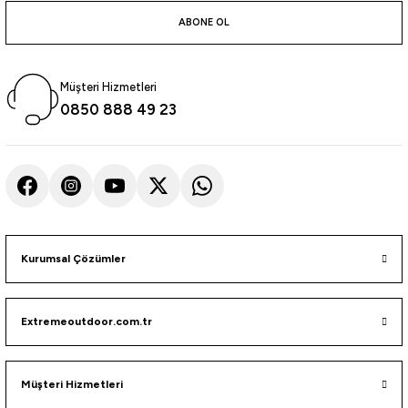
atma
olt
nerleri
lbisesi
ABONE OL
Ekipmanları
me · Ekipman
Müşteri Hizmetleri
Sırt Çantası
Kılıfları
0850 888 49 23
rler
 · Woodland
et Malzemeleri
taları
ucu Minder)
Kurumsal Çözümler
Ekipmanları
ik
Extremeoutdoor.com.tr
 Aksesuarları
atta Kalma Ürünleri
Müşteri Hizmetleri