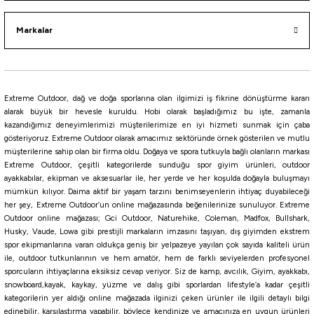
Markalar
i
Extreme Outdoor, dağ ve doğa sporlarına olan ilgimizi iş fikrine dönüştürme kararı
alarak büyük bir hevesle kuruldu. Hobi olarak başladığımız bu işte, zamanla
kazandığımız deneyimlerimizi müşterilerimize en iyi hizmeti sunmak için çaba
gösteriyoruz. Extreme Outdoor olarak amacımız sektöründe örnek gösterilen ve mutlu
müşterilerine sahip olan bir firma oldu. Doğaya ve spora tutkuyla bağlı olanların markası
Extreme Outdoor, çeşitli kategorilerde sunduğu spor giyim ürünleri, outdoor
ayakkabılar, ekipman ve aksesuarlar ile, her yerde ve her koşulda doğayla buluşmayı
mümkün kılıyor. Daima aktif bir yaşam tarzını benimseyenlerin ihtiyaç duyabileceği
her şey, Extreme Outdoor’un online mağazasında beğenilerinize sunuluyor. Extreme
Outdoor online mağazası; Gci Outdoor, Naturehike, Coleman, Madfox, Bullshark,
Husky, Vaude, Lowa gibi prestijli markaların imzasını taşıyan, dış giyimden ekstrem
spor ekipmanlarına varan oldukça geniş bir yelpazeye yayılan çok sayıda kaliteli ürün
ile, outdoor tutkunlarının ve hem amatör, hem de farklı seviyelerden profesyonel
sporcuların ihtiyaçlarına eksiksiz cevap veriyor. Siz de kamp, avcılık, Giyim, ayakkabı,
snowboard,kayak, kaykay, yüzme ve dalış gibi sporlardan lifestyle’a kadar çeşitli
kategorilerin yer aldığı online mağazada ilginizi çeken ürünler ile ilgili detaylı bilgi
edinebilir, karşılaştırma yapabilir, böylece kendinize ve amacınıza en uygun ürünleri