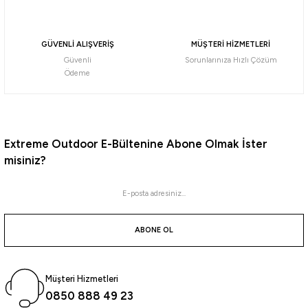
i
GÜVENLİ ALIŞVERİŞ
MÜŞTERİ HİZMETLERİ
Güvenli
Sorunlarınıza Hızlı Çözüm
Ödeme
Extreme Outdoor E-Bültenine Abone Olmak İster
misiniz?
ABONE OL
Müşteri Hizmetleri
0850 888 49 23