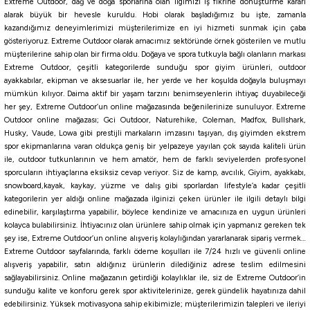
Extreme Outdoor, dağ ve doğa sporlarına olan ilgimizi iş fikrine dönüştürme kararı
alarak büyük bir hevesle kuruldu. Hobi olarak başladığımız bu işte, zamanla
kazandığımız deneyimlerimizi müşterilerimize en iyi hizmeti sunmak için çaba
gösteriyoruz. Extreme Outdoor olarak amacımız sektöründe örnek gösterilen ve mutlu
müşterilerine sahip olan bir firma oldu. Doğaya ve spora tutkuyla bağlı olanların markası
Extreme Outdoor, çeşitli kategorilerde sunduğu spor giyim ürünleri, outdoor
ayakkabılar, ekipman ve aksesuarlar ile, her yerde ve her koşulda doğayla buluşmayı
mümkün kılıyor. Daima aktif bir yaşam tarzını benimseyenlerin ihtiyaç duyabileceği
her şey, Extreme Outdoor’un online mağazasında beğenilerinize sunuluyor. Extreme
Outdoor online mağazası; Gci Outdoor, Naturehike, Coleman, Madfox, Bullshark,
Husky, Vaude, Lowa gibi prestijli markaların imzasını taşıyan, dış giyimden ekstrem
spor ekipmanlarına varan oldukça geniş bir yelpazeye yayılan çok sayıda kaliteli ürün
ile, outdoor tutkunlarının ve hem amatör, hem de farklı seviyelerden profesyonel
sporcuların ihtiyaçlarına eksiksiz cevap veriyor. Siz de kamp, avcılık, Giyim, ayakkabı,
snowboard,kayak, kaykay, yüzme ve dalış gibi sporlardan lifestyle’a kadar çeşitli
kategorilerin yer aldığı online mağazada ilginizi çeken ürünler ile ilgili detaylı bilgi
edinebilir, karşılaştırma yapabilir, böylece kendinize ve amacınıza en uygun ürünleri
kolayca bulabilirsiniz. İhtiyacınız olan ürünlere sahip olmak için yapmanız gereken tek
şey ise, Extreme Outdoor’un online alışveriş kolaylığından yararlanarak sipariş vermek…
Extreme Outdoor sayfalarında, farklı ödeme koşulları ile 7/24 hızlı ve güvenli online
alışveriş yapabilir, satın aldığınız ürünlerin dilediğiniz adrese teslim edilmesini
sağlayabilirsiniz. Online mağazanın getirdiği kolaylıklar ile, siz de Extreme Outdoor’in
sunduğu kalite ve konforu gerek spor aktivitelerinize, gerek gündelik hayatınıza dahil
edebilirsiniz. Yüksek motivasyona sahip ekibimizle; müşterilerimizin talepleri ve ileriyi