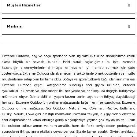
Müşteri Hizmetleri
Markalar
Extreme Outdoor, dağ ve doğa sporlarına olan ilgimizi iş fikrine dönüştürme kararı
alarak büyük bir hevesle kuruldu. Hobi olarak başladığımız bu işte, zamanla
kazandığımız deneyimlerimizi müşterilerimize en iyi hizmeti sunmak için çaba
gösteriyoruz. Extreme Outdoor olarak amacımız sektöründe örnek gösterilen ve mutlu
müşterilerine sahip olan bir firma oldu. Doğaya ve spora tutkuyla bağlı olanların markası
Extreme Outdoor, çeşitli kategorilerde sunduğu spor giyim ürünleri, outdoor
ayakkabılar, ekipman ve aksesuarlar ile, her yerde ve her koşulda doğayla buluşmayı
mümkün kılıyor. Daima aktif bir yaşam tarzını benimseyenlerin ihtiyaç duyabileceği
her şey, Extreme Outdoor’un online mağazasında beğenilerinize sunuluyor. Extreme
Outdoor online mağazası; Gci Outdoor, Naturehike, Coleman, Madfox, Bullshark,
Husky, Vaude, Lowa gibi prestijli markaların imzasını taşıyan, dış giyimden ekstrem
spor ekipmanlarına varan oldukça geniş bir yelpazeye yayılan çok sayıda kaliteli ürün
ile, outdoor tutkunlarının ve hem amatör, hem de farklı seviyelerden profesyonel
sporcuların ihtiyaçlarına eksiksiz cevap veriyor. Siz de kamp, avcılık, Giyim, ayakkabı,