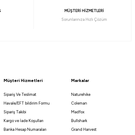
Ş
MÜŞTERİ HİZMETLERİ
Sorunlarınıza Hızlı Çözüm
Müşteri Hizmetleri
Markalar
Sipariş Ve Teslimat
Naturehike
Havale/EFT bildirim Formu
Coleman
Sipariş Takibi
Madfox
Kargo ve İade Koşulları
Bullshark
Banka Hesap Numaraları
Grand Harvest