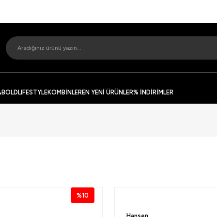
&BOLD
LIFESTYLE
KOMBİNLER
EN YENİ ÜRÜNLER
% İNDİRİMLER
%10
Hansen