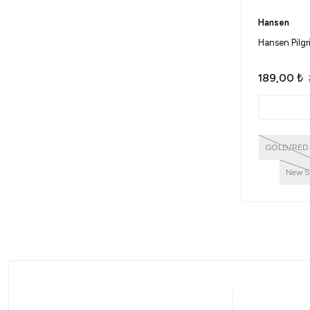
Hansen
Hansen Pilg
189,00
₺
GOLD/RED
New Si