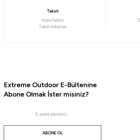
Taksit
Vade Farksız
1
Taksit imkanları
Extreme Outdoor E-Bültenine
Abone Olmak İster misiniz?
ABONE OL