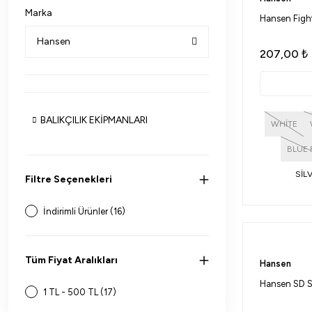
Marka
Hansen Figh
Hansen
207,00
₺
BALIKÇILIK EKİPMANLARI
WHİTE
BLUE 
SİL
Filtre Seçenekleri
Orange F
İndirimli Ürünler (16)
Tüm Fiyat Aralıkları
Hansen
Hansen SD St
1 TL - 500 TL (17)