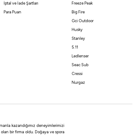
İptal ve İade Şartları
Freeze Peak
Para Puan
Big Fire
Gci Outdoor
Husky
Stanley
5.11
Ledlenser
Seac Sub
Cressi
Nurgaz
 zamanla kazandığımız deneyimlerimizi
 olan bir firma oldu. Doğaya ve spora