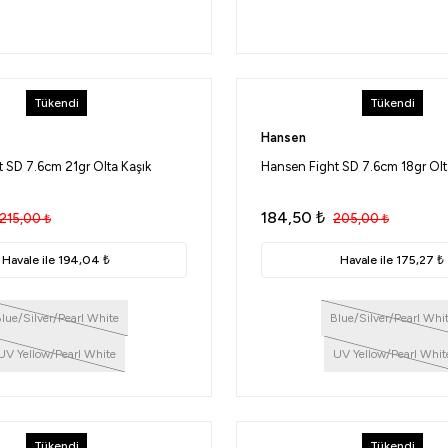
Tükendi
Tükendi
Hansen
 SD 7.6cm 21gr Olta Kaşık
Hansen Fight SD 7.6cm 18gr Olt
184,50
₺
215,00
₺
205,00
₺
Havale ile 194,04 ₺
Havale ile 175,27 ₺
lue/Silver/Pearl White
Blue/Silver/Pearl Whi
UV Yellow/Pearl White
UV Yellow/Pearl Whit
Tükendi
Tükendi