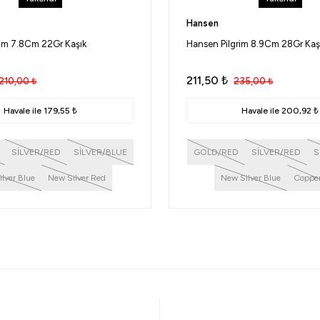
Hansen
rim 7.8Cm 22Gr Kaşık
Hansen Pilgrim 8.9Cm 28Gr Kaş
211,50
₺
210,00
₺
235,00
₺
Havale ile 179,55 ₺
Havale ile 200,92 ₺
SİLVER/RED
SİLVER/BLUE
GOLD/RED
SİLVER/RED
S
lver Blue
New Silver Red
New Silver Blue
Coppe