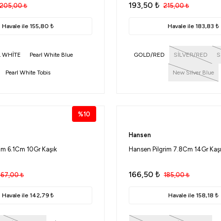
193,50
₺
205,00
₺
215,00
₺
Havale ile 155,80 ₺
Havale ile 183,83 ₺
 WHİTE
Pearl White Blue
GOLD/RED
SİLVER/RED
S
Pearl White Tobis
New Silver Blue
%10
Hansen
im 6.1Cm 10Gr Kaşık
Hansen Pilgrim 7.8Cm 14Gr Kaş
166,50
₺
167,00
₺
185,00
₺
Havale ile 142,79 ₺
Havale ile 158,18 ₺