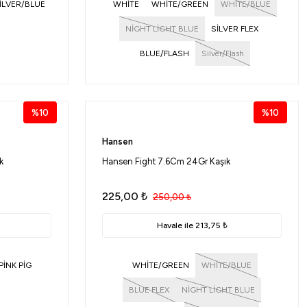
İLVER/BLUE
WHİTE
WHİTE/GREEN
WHİTE/BLUE
NİGHT LİGHT BLUE
SİLVER FLEX
BLUE/FLASH
Silver/Flash
ORANGE/FLASH
Blue Mackerel
%10
%10
Hansen
k
Hansen Fight 7.6Cm 24Gr Kaşık
225,00
₺
250,00
₺
Havale ile 213,75 ₺
PİNK PİG
WHİTE/GREEN
WHİTE/BLUE
BLUE FLEX
NİGHT LİGHT BLUE