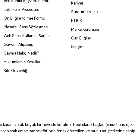
Veri Sahibi Başvuru Formu
Kariyer
Etik İlkeler Prosödürü
Sürdürülebilirlik
Ön Bilgilendirme Formu
ETBİS
Mesafeli Satış Sözleşmesi
Marka Koruması
Web Sitesi Kullanım Şartları
Cari Bilgiler
Güvenli Alışveriş
İletişim
Cayma Hakkı Nedir?
Hükümler ve Koşullar
Site Güvenliği
e kararı alarak büyük bir hevesle kuruldu. Hobi olarak başladığımız bu işte,
oor olarak amacımız sektöründe örnek gösterilen ve mutlu müşterilerine sahip