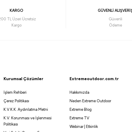
KARGO
GÜVENLİ ALIŞVERİ
200 TL Üzeri Ücretsiz
Güvenli
Kargo
Ödeme
Kurumsal Çözümler
Extremeoutdoor.com.tr
İşlem Rehberi
Hakkımızda
Çerez Politikası
Neden Extreme Outdoor
K.V.K.K. Aydınlatma Metni
Extreme Blog
K.V. Korunması ve İşlenmesi
Extreme TV
Politikası
Webinar | Etkinlik