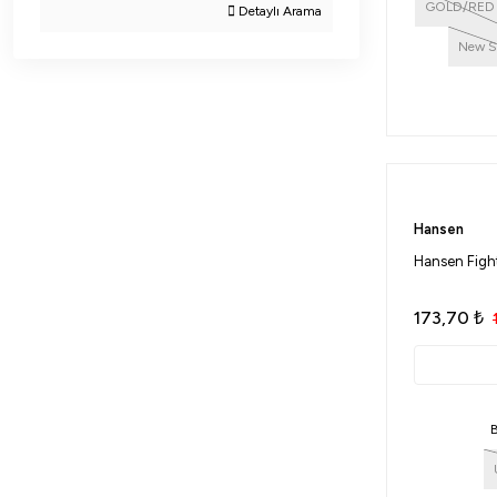
GOLD/RED
Detaylı Arama
New Si
Hansen
Hansen Fight
173,70
₺
B