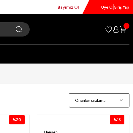
Bayimiz Ol
Üye Ol
Giriş Yap
%20
%15
Hansen