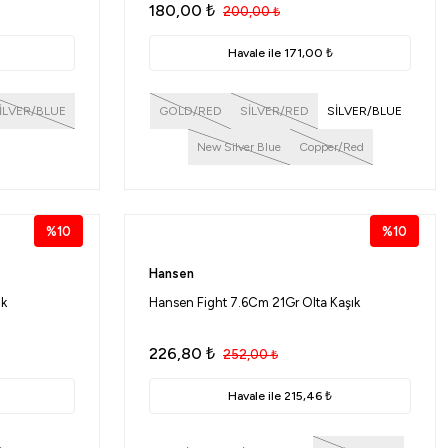
180,00
₺
200,00
₺
Havale ile 171,00 ₺
İLVER/BLUE
GOLD/RED
SİLVER/RED
SİLVER/BLUE
New Silver Blue
Copper/Red
%10
%10
Hansen
ık
Hansen Fight 7.6Cm 21Gr Olta Kaşık
226,80
₺
252,00
₺
Havale ile 215,46 ₺