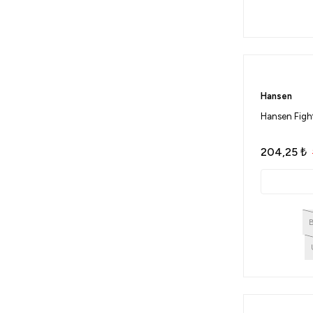
Hansen
Hansen Fight
204,25
₺
B