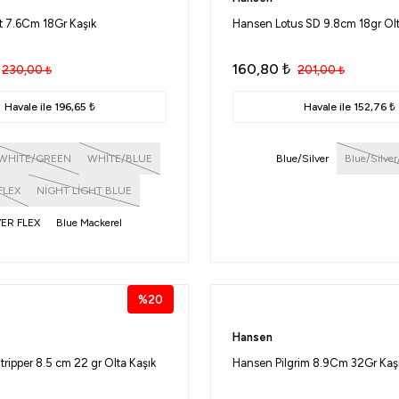
t 7.6Cm 18Gr Kaşık
Hansen Lotus SD 9.8cm 18gr Olt
160,80
₺
230,00
₺
201,00
₺
Havale ile 196,65 ₺
Havale ile 152,76 ₺
WHİTE/GREEN
WHİTE/BLUE
Blue/Silver
Blue/Silver
FLEX
NİGHT LİGHT BLUE
VER FLEX
Blue Mackerel
lash-Silver
Blue Flash Silver
%20
Hansen
ripper 8.5 cm 22 gr Olta Kaşık
Hansen Pilgrim 8.9Cm 32Gr Kaş