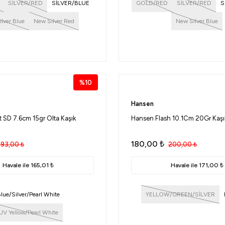
SİLVER/RED
SİLVER/BLUE
GOLD/RED
SİLVER/RED
S
lver Blue
New Silver Red
New Silver Blue
%10
Hansen
 SD 7.6cm 15gr Olta Kaşık
Hansen Flash 10.1Cm 20Gr Kaşı
180,00
₺
193,00
₺
200,00
₺
Havale ile 165,01 ₺
Havale ile 171,00 ₺
lue/Silver/Pearl White
YELLOW/GREEN/SİLVER
UV Yellow/Pearl White