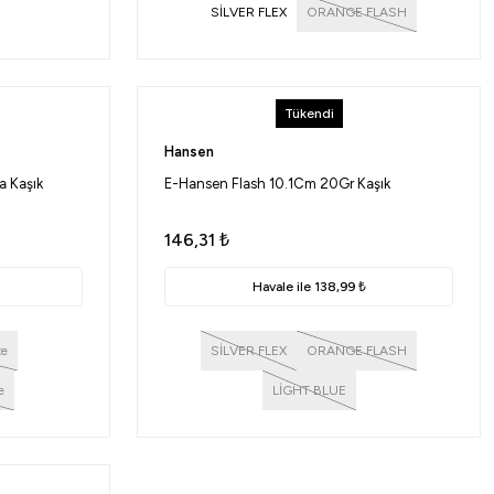
SİLVER FLEX
ORANGE FLASH
Tükendi
Hansen
a Kaşık
E-Hansen Flash 10.1Cm 20Gr Kaşık
146,31
₺
Havale ile 138,99 ₺
te
SİLVER FLEX
ORANGE FLASH
e
LİGHT BLUE