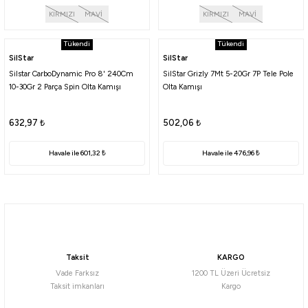
KIRMIZI
MAVİ
KIRMIZI
MAVİ
i
Tükendi
Tükendi
SilStar
SilStar
Silstar CarboDynamic Pro 8' 240Cm
SilStar Grizly 7Mt 5-20Gr 7P Tele Pole
10-30Gr 2 Parça Spin Olta Kamışı
Olta Kamışı
632,97
₺
502,06
₺
Havale ile 601,32 ₺
Havale ile 476,96 ₺
Taksit
KARGO
Vade Farksız
1200 TL Üzeri Ücretsiz
Taksit imkanları
Kargo