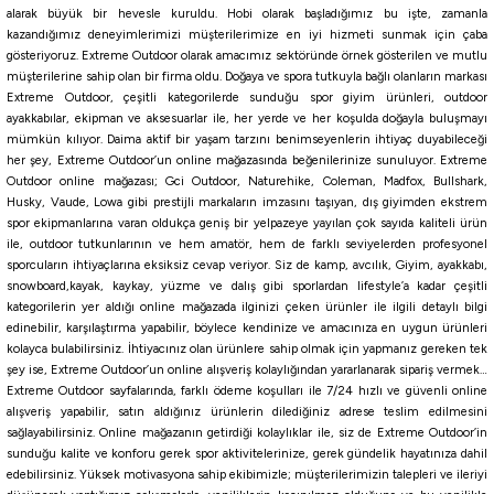
alarak büyük bir hevesle kuruldu. Hobi olarak başladığımız bu işte, zamanla
kazandığımız deneyimlerimizi müşterilerimize en iyi hizmeti sunmak için çaba
gösteriyoruz. Extreme Outdoor olarak amacımız sektöründe örnek gösterilen ve mutlu
müşterilerine sahip olan bir firma oldu. Doğaya ve spora tutkuyla bağlı olanların markası
Extreme Outdoor, çeşitli kategorilerde sunduğu spor giyim ürünleri, outdoor
ayakkabılar, ekipman ve aksesuarlar ile, her yerde ve her koşulda doğayla buluşmayı
mümkün kılıyor. Daima aktif bir yaşam tarzını benimseyenlerin ihtiyaç duyabileceği
her şey, Extreme Outdoor’un online mağazasında beğenilerinize sunuluyor. Extreme
Outdoor online mağazası; Gci Outdoor, Naturehike, Coleman, Madfox, Bullshark,
Husky, Vaude, Lowa gibi prestijli markaların imzasını taşıyan, dış giyimden ekstrem
spor ekipmanlarına varan oldukça geniş bir yelpazeye yayılan çok sayıda kaliteli ürün
ile, outdoor tutkunlarının ve hem amatör, hem de farklı seviyelerden profesyonel
sporcuların ihtiyaçlarına eksiksiz cevap veriyor. Siz de kamp, avcılık, Giyim, ayakkabı,
snowboard,kayak, kaykay, yüzme ve dalış gibi sporlardan lifestyle’a kadar çeşitli
kategorilerin yer aldığı online mağazada ilginizi çeken ürünler ile ilgili detaylı bilgi
edinebilir, karşılaştırma yapabilir, böylece kendinize ve amacınıza en uygun ürünleri
kolayca bulabilirsiniz. İhtiyacınız olan ürünlere sahip olmak için yapmanız gereken tek
şey ise, Extreme Outdoor’un online alışveriş kolaylığından yararlanarak sipariş vermek…
Extreme Outdoor sayfalarında, farklı ödeme koşulları ile 7/24 hızlı ve güvenli online
alışveriş yapabilir, satın aldığınız ürünlerin dilediğiniz adrese teslim edilmesini
sağlayabilirsiniz. Online mağazanın getirdiği kolaylıklar ile, siz de Extreme Outdoor’in
sunduğu kalite ve konforu gerek spor aktivitelerinize, gerek gündelik hayatınıza dahil
edebilirsiniz. Yüksek motivasyona sahip ekibimizle; müşterilerimizin talepleri ve ileriyi