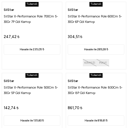
Tükendi
Tükendi
atma
olt
nerleri
lbisesi
SilStar
SilStar
SilStar X-Performance Pole 700Cm 5-
SilStar X-Performance Pole 600Cm 5-
Ekipmanları
me · Ekipman
30Gr 7P Göl Kamışı
30Gr 6P Göl Kamışı
Sırt Çantası
Kılıfları
247,42
₺
304,51
₺
rler
 · Woodland
Havale ile 235,05 ₺
Havale ile 289,28 ₺
et Malzemeleri
taları
KIRMIZI
MAVİ
ucu Minder)
Tükendi
Tükendi
SilStar
SilStar
SilStar X-Performance Pole 500Cm 5-
SilStar X-Performance Pole 800Cm 5-
Ekipmanları
ik
30Gr 5P Göl Kamışı
30Gr 8P Göl Kamışı
 Aksesuarları
142,74
₺
861,70
₺
atta Kalma Ürünleri
Havale ile 135,60 ₺
Havale ile 818,61 ₺