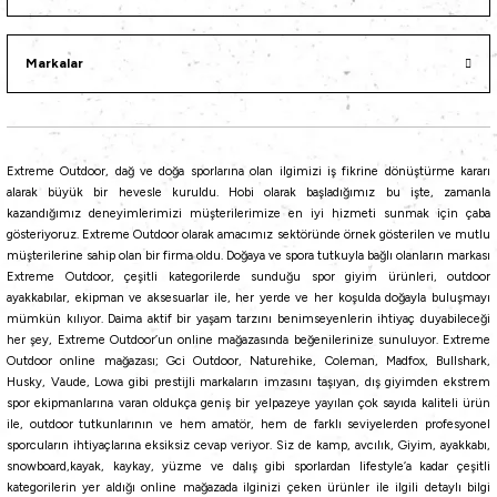
Markalar
i
Extreme Outdoor, dağ ve doğa sporlarına olan ilgimizi iş fikrine dönüştürme kararı
alarak büyük bir hevesle kuruldu. Hobi olarak başladığımız bu işte, zamanla
kazandığımız deneyimlerimizi müşterilerimize en iyi hizmeti sunmak için çaba
gösteriyoruz. Extreme Outdoor olarak amacımız sektöründe örnek gösterilen ve mutlu
müşterilerine sahip olan bir firma oldu. Doğaya ve spora tutkuyla bağlı olanların markası
Extreme Outdoor, çeşitli kategorilerde sunduğu spor giyim ürünleri, outdoor
ayakkabılar, ekipman ve aksesuarlar ile, her yerde ve her koşulda doğayla buluşmayı
mümkün kılıyor. Daima aktif bir yaşam tarzını benimseyenlerin ihtiyaç duyabileceği
her şey, Extreme Outdoor’un online mağazasında beğenilerinize sunuluyor. Extreme
Outdoor online mağazası; Gci Outdoor, Naturehike, Coleman, Madfox, Bullshark,
Husky, Vaude, Lowa gibi prestijli markaların imzasını taşıyan, dış giyimden ekstrem
spor ekipmanlarına varan oldukça geniş bir yelpazeye yayılan çok sayıda kaliteli ürün
ile, outdoor tutkunlarının ve hem amatör, hem de farklı seviyelerden profesyonel
sporcuların ihtiyaçlarına eksiksiz cevap veriyor. Siz de kamp, avcılık, Giyim, ayakkabı,
snowboard,kayak, kaykay, yüzme ve dalış gibi sporlardan lifestyle’a kadar çeşitli
kategorilerin yer aldığı online mağazada ilginizi çeken ürünler ile ilgili detaylı bilgi