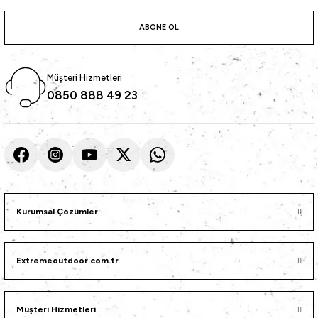
atma
olt
nerleri
lbisesi
ABONE OL
Ekipmanları
me · Ekipman
Müşteri Hizmetleri
Sırt Çantası
Kılıfları
0850 888 49 23
rler
 · Woodland
et Malzemeleri
taları
ucu Minder)
Kurumsal Çözümler
Ekipmanları
ik
 Aksesuarları
Extremeoutdoor.com.tr
atta Kalma Ürünleri
Müşteri Hizmetleri