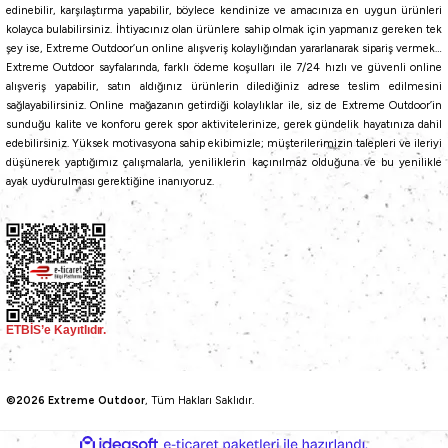
edinebilir, karşılaştırma yapabilir, böylece kendinize ve amacınıza en uygun ürünleri
kolayca bulabilirsiniz. İhtiyacınız olan ürünlere sahip olmak için yapmanız gereken tek
şey ise, Extreme Outdoor’un online alışveriş kolaylığından yararlanarak sipariş vermek…
Extreme Outdoor sayfalarında, farklı ödeme koşulları ile 7/24 hızlı ve güvenli online
alışveriş yapabilir, satın aldığınız ürünlerin dilediğiniz adrese teslim edilmesini
sağlayabilirsiniz. Online mağazanın getirdiği kolaylıklar ile, siz de Extreme Outdoor’in
sunduğu kalite ve konforu gerek spor aktivitelerinize, gerek gündelik hayatınıza dahil
edebilirsiniz. Yüksek motivasyona sahip ekibimizle; müşterilerimizin talepleri ve ileriyi
düşünerek yaptığımız çalışmalarla, yeniliklerin kaçınılmaz olduğuna ve bu yenilikle
ayak uydurulması gerektiğine inanıyoruz.
©2026 Extreme Outdoor
, Tüm Hakları Saklıdır.
ideasoft
ile
e-