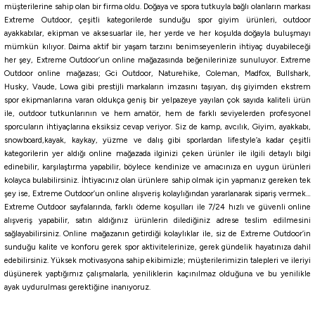
müşterilerine sahip olan bir firma oldu. Doğaya ve spora tutkuyla bağlı olanların markası
Extreme Outdoor, çeşitli kategorilerde sunduğu spor giyim ürünleri, outdoor
ayakkabılar, ekipman ve aksesuarlar ile, her yerde ve her koşulda doğayla buluşmayı
mümkün kılıyor. Daima aktif bir yaşam tarzını benimseyenlerin ihtiyaç duyabileceği
her şey, Extreme Outdoor’un online mağazasında beğenilerinize sunuluyor. Extreme
Outdoor online mağazası; Gci Outdoor, Naturehike, Coleman, Madfox, Bullshark,
Husky, Vaude, Lowa gibi prestijli markaların imzasını taşıyan, dış giyimden ekstrem
spor ekipmanlarına varan oldukça geniş bir yelpazeye yayılan çok sayıda kaliteli ürün
ile, outdoor tutkunlarının ve hem amatör, hem de farklı seviyelerden profesyonel
sporcuların ihtiyaçlarına eksiksiz cevap veriyor. Siz de kamp, avcılık, Giyim, ayakkabı,
snowboard,kayak, kaykay, yüzme ve dalış gibi sporlardan lifestyle’a kadar çeşitli
kategorilerin yer aldığı online mağazada ilginizi çeken ürünler ile ilgili detaylı bilgi
edinebilir, karşılaştırma yapabilir, böylece kendinize ve amacınıza en uygun ürünleri
kolayca bulabilirsiniz. İhtiyacınız olan ürünlere sahip olmak için yapmanız gereken tek
şey ise, Extreme Outdoor’un online alışveriş kolaylığından yararlanarak sipariş vermek…
Extreme Outdoor sayfalarında, farklı ödeme koşulları ile 7/24 hızlı ve güvenli online
alışveriş yapabilir, satın aldığınız ürünlerin dilediğiniz adrese teslim edilmesini
sağlayabilirsiniz. Online mağazanın getirdiği kolaylıklar ile, siz de Extreme Outdoor’in
sunduğu kalite ve konforu gerek spor aktivitelerinize, gerek gündelik hayatınıza dahil
edebilirsiniz. Yüksek motivasyona sahip ekibimizle; müşterilerimizin talepleri ve ileriyi
düşünerek yaptığımız çalışmalarla, yeniliklerin kaçınılmaz olduğuna ve bu yenilikle
ayak uydurulması gerektiğine inanıyoruz.