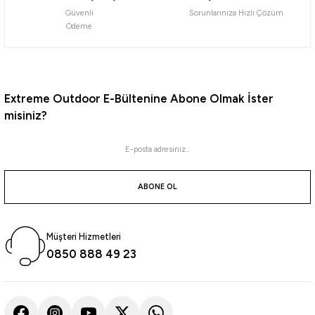
atma
olt
nerleri
lbisesi
Güvenli
Sorunlarınıza Hızlı Çözüm
Ödeme
Ekipmanları
me · Ekipman
Sırt Çantası
Kılıfları
Extreme Outdoor E-Bültenine Abone Olmak İster
misiniz?
rler
 · Woodland
et Malzemeleri
taları
ucu Minder)
ABONE OL
Ekipmanları
ik
Müşteri Hizmetleri
0850 888 49 23
 Aksesuarları
atta Kalma Ürünleri