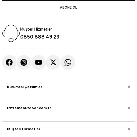
atma
olt
nerleri
lbisesi
ABONE OL
Ekipmanları
me · Ekipman
Müşteri Hizmetleri
Sırt Çantası
Kılıfları
0850 888 49 23
rler
 · Woodland
et Malzemeleri
taları
ucu Minder)
Kurumsal Çözümler
Ekipmanları
ik
Extremeoutdoor.com.tr
 Aksesuarları
atta Kalma Ürünleri
Müşteri Hizmetleri