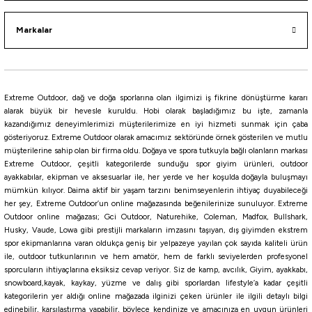
Markalar
i
Extreme Outdoor, dağ ve doğa sporlarına olan ilgimizi iş fikrine dönüştürme kararı
alarak büyük bir hevesle kuruldu. Hobi olarak başladığımız bu işte, zamanla
kazandığımız deneyimlerimizi müşterilerimize en iyi hizmeti sunmak için çaba
gösteriyoruz. Extreme Outdoor olarak amacımız sektöründe örnek gösterilen ve mutlu
müşterilerine sahip olan bir firma oldu. Doğaya ve spora tutkuyla bağlı olanların markası
Extreme Outdoor, çeşitli kategorilerde sunduğu spor giyim ürünleri, outdoor
ayakkabılar, ekipman ve aksesuarlar ile, her yerde ve her koşulda doğayla buluşmayı
mümkün kılıyor. Daima aktif bir yaşam tarzını benimseyenlerin ihtiyaç duyabileceği
her şey, Extreme Outdoor’un online mağazasında beğenilerinize sunuluyor. Extreme
Outdoor online mağazası; Gci Outdoor, Naturehike, Coleman, Madfox, Bullshark,
Husky, Vaude, Lowa gibi prestijli markaların imzasını taşıyan, dış giyimden ekstrem
spor ekipmanlarına varan oldukça geniş bir yelpazeye yayılan çok sayıda kaliteli ürün
ile, outdoor tutkunlarının ve hem amatör, hem de farklı seviyelerden profesyonel
sporcuların ihtiyaçlarına eksiksiz cevap veriyor. Siz de kamp, avcılık, Giyim, ayakkabı,
snowboard,kayak, kaykay, yüzme ve dalış gibi sporlardan lifestyle’a kadar çeşitli
kategorilerin yer aldığı online mağazada ilginizi çeken ürünler ile ilgili detaylı bilgi
edinebilir, karşılaştırma yapabilir, böylece kendinize ve amacınıza en uygun ürünleri