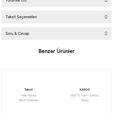
Yorumlar (0)
Taksit Seçenekleri
Bu ürüne ilk yorumu siz yapın!
Soru & Cevap
Yorum Yaz
Benzer Ürünler
Ürün hakkında henüz soru sorulmamış.
Soru Sor
Thermos
Thermos F422 Funtainer Çocuk Pipetli Termos 0,47 Lt
Taksit
KARGO
1.544,00
₺
Vade Farksız
1200 TL Üzeri Ücretsiz
Taksit imkanları
Kargo
Havale ile 1.466,80 ₺