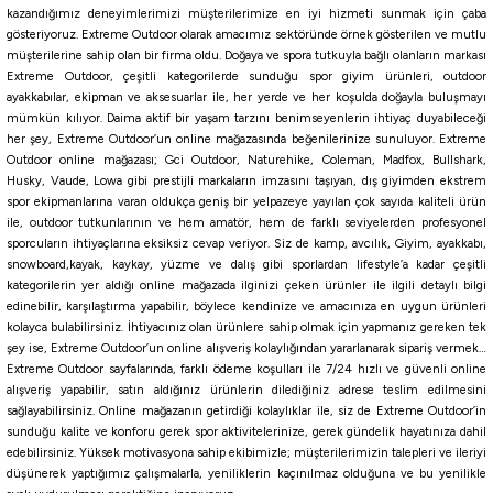
kazandığımız deneyimlerimizi müşterilerimize en iyi hizmeti sunmak için çaba
gösteriyoruz. Extreme Outdoor olarak amacımız sektöründe örnek gösterilen ve mutlu
müşterilerine sahip olan bir firma oldu. Doğaya ve spora tutkuyla bağlı olanların markası
TURUNCU
SİYAH
AÇIK YEŞİL
Açık Gri
Cream Tonal
Lilac
Plum
ASH
Sh
Extreme Outdoor, çeşitli kategorilerde sunduğu spor giyim ürünleri, outdoor
%10
ayakkabılar, ekipman ve aksesuarlar ile, her yerde ve her koşulda doğayla buluşmayı
Yeni
mümkün kılıyor. Daima aktif bir yaşam tarzını benimseyenlerin ihtiyaç duyabileceği
Thermos
her şey, Extreme Outdoor’un online mağazasında beğenilerinize sunuluyor. Extreme
Thermos Icon IS251 0,53 Lt Pipetli Termos
Outdoor online mağazası; Gci Outdoor, Naturehike, Coleman, Madfox, Bullshark,
Husky, Vaude, Lowa gibi prestijli markaların imzasını taşıyan, dış giyimden ekstrem
spor ekipmanlarına varan oldukça geniş bir yelpazeye yayılan çok sayıda kaliteli ürün
1.659,60
₺
ile, outdoor tutkunlarının ve hem amatör, hem de farklı seviyelerden profesyonel
1.844,00
₺
sporcuların ihtiyaçlarına eksiksiz cevap veriyor. Siz de kamp, avcılık, Giyim, ayakkabı,
snowboard,kayak, kaykay, yüzme ve dalış gibi sporlardan lifestyle’a kadar çeşitli
Havale ile 1.576,62 ₺
kategorilerin yer aldığı online mağazada ilginizi çeken ürünler ile ilgili detaylı bilgi
edinebilir, karşılaştırma yapabilir, böylece kendinize ve amacınıza en uygun ürünleri
kolayca bulabilirsiniz. İhtiyacınız olan ürünlere sahip olmak için yapmanız gereken tek
ORANGE
Navy
Hot Pink
şey ise, Extreme Outdoor’un online alışveriş kolaylığından yararlanarak sipariş vermek…
%10
Extreme Outdoor sayfalarında, farklı ödeme koşulları ile 7/24 hızlı ve güvenli online
Yeni
Thermos
alışveriş yapabilir, satın aldığınız ürünlerin dilediğiniz adrese teslim edilmesini
sağlayabilirsiniz. Online mağazanın getirdiği kolaylıklar ile, siz de Extreme Outdoor’in
Thermos Icon IS111 0,71 Lt Cold Tumbler Pipetli Termos
sunduğu kalite ve konforu gerek spor aktivitelerinize, gerek gündelik hayatınıza dahil
edebilirsiniz. Yüksek motivasyona sahip ekibimizle; müşterilerimizin talepleri ve ileriyi
düşünerek yaptığımız çalışmalarla, yeniliklerin kaçınılmaz olduğuna ve bu yenilikle
2.024,10
₺