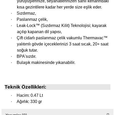
yürüyüşlerinize, seyahatlerinizen sahil kenarındaki
kısa gezintilere kadar her yerde size eşlik eder.
·
Sızdırmaz,
i
·
Paslanmaz çelik,
·
Leak-Lock™ (Sızdırmaz Kilit) Teknolojisi; kayarak
açılıp kapanan dil yapısı,
·
Çift cidarlı paslanmaz çelik vakumlu Thermavac™
yalıtımlı gövde içeceklerinizi 3 saat sıcak, 20+ saat
soğuk tutar.
·
BPA'sızdır.
·
Bulaşık makinesinde yıkanabilir.
Teknik Özellikleri:
·
Hacim: 0.47 Lt
·
Ağırlık: 330 gr