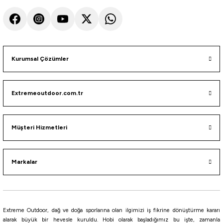
ASH
Twilight
Dried Pine
Violet Blossom
Cream Gloss
%5
Yeni
Stanley
Stanley The AeroLight Transit Termos Bardak 0.60 Lt
Kurumsal Çözümler
2.782,55
₺
Extremeoutdoor.com.tr
2.929,00
₺
Havale ile 2.643,42 ₺
Müşteri Hizmetleri
Cream
ASH
Rose Quartz
Black 2.0
İndigo
Markalar
Stanley
Stanley Quencher H2.O FlowState Tumbler Pipetli Termos Bardak 1.18 Lt
3.732,55
₺
Extreme Outdoor, dağ ve doğa sporlarına olan ilgimizi iş fikrine dönüştürme kararı
3.929,00
₺
alarak büyük bir hevesle kuruldu. Hobi olarak başladığımız bu işte, zamanla