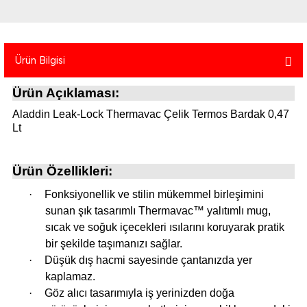
atma
olt
nerleri
lbisesi
Ekipmanları
me · Ekipman
Ürün Bilgisi
Sırt Çantası
Kılıfları
Ürün Açıklaması:
rler
 · Woodland
Aladdin Leak-Lock Thermavac Çelik Termos Bardak 0,47
Lt
et Malzemeleri
taları
Ürün Özellikleri:
ucu Minder)
·
Fonksiyonellik ve stilin mükemmel birleşimini
sunan şık tasarımlı Thermavac™ yalıtımlı mug,
Ekipmanları
ik
sıcak ve soğuk içecekleri ısılarını koruyarak pratik
bir şekilde taşımanızı sağlar.
 Aksesuarları
·
Düşük dış hacmi sayesinde çantanızda yer
kaplamaz.
atta Kalma Ürünleri
·
Göz alıcı tasarımıyla iş yerinizden doğa