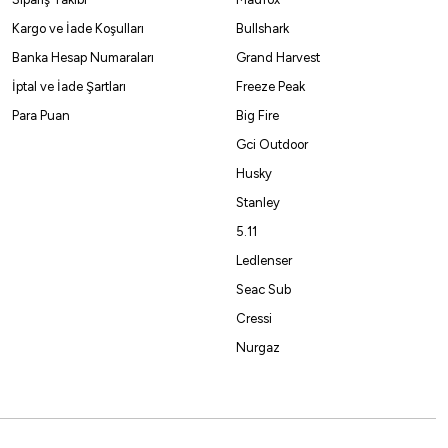
Kargo ve İade Koşulları
Bullshark
Banka Hesap Numaraları
Grand Harvest
İptal ve İade Şartları
Freeze Peak
Megaforce 180cm 50-150gr 2 Parça Bot Kamışı
Para Puan
Big Fire
Gci Outdoor
₺
Husky
Havale ile 2.728,54 ₺
Stanley
5.11
Ledlenser
Seac Sub
Cressi
Nurgaz