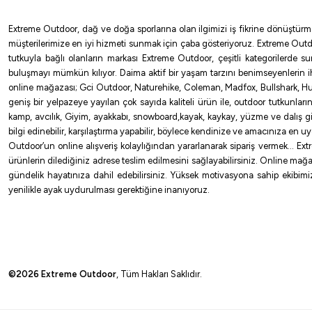
Extreme Outdoor, dağ ve doğa sporlarına olan ilgimizi iş fikrine dönüştürm
müşterilerimize en iyi hizmeti sunmak için çaba gösteriyoruz. Extreme Outd
tutkuyla bağlı olanların markası Extreme Outdoor, çeşitli kategorilerde 
buluşmayı mümkün kılıyor. Daima aktif bir yaşam tarzını benimseyenlerin 
online mağazası; Gci Outdoor, Naturehike, Coleman, Madfox, Bullshark, Hus
geniş bir yelpazeye yayılan çok sayıda kaliteli ürün ile, outdoor tutkunlar
kamp, avcılık, Giyim, ayakkabı, snowboard,kayak, kaykay, yüzme ve dalış gibi 
bilgi edinebilir, karşılaştırma yapabilir, böylece kendinize ve amacınıza en 
Outdoor’un online alışveriş kolaylığından yararlanarak sipariş vermek… Extre
ürünlerin dilediğiniz adrese teslim edilmesini sağlayabilirsiniz. Online mağa
gündelik hayatınıza dahil edebilirsiniz. Yüksek motivasyona sahip ekibimizl
yenilikle ayak uydurulması gerektiğine inanıyoruz.
©2026 Extreme Outdoor
, Tüm Hakları Saklıdır.