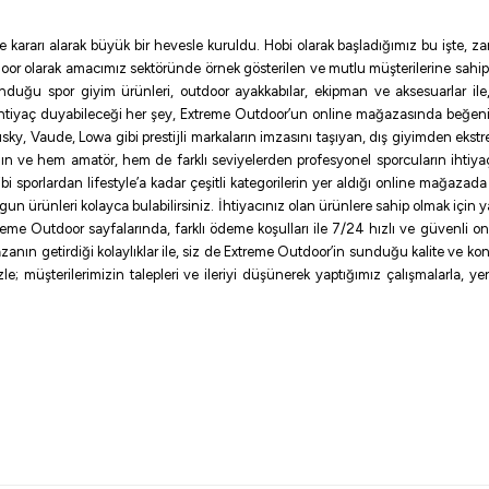
e kararı alarak büyük bir hevesle kuruldu. Hobi olarak başladığımız bu işte,
oor olarak amacımız sektöründe örnek gösterilen ve mutlu müşterilerine sahip
sunduğu spor giyim ürünleri, outdoor ayakkabılar, ekipman ve aksesuarlar i
ihtiyaç duyabileceği her şey, Extreme Outdoor’un online mağazasında beğen
ky, Vaude, Lowa gibi prestijli markaların imzasını taşıyan, dış giyimden ekst
ının ve hem amatör, hem de farklı seviyelerden profesyonel sporcuların ihtiyaç
sporlardan lifestyle’a kadar çeşitli kategorilerin yer aldığı online mağazada ilg
uygun ürünleri kolayca bulabilirsiniz. İhtiyacınız olan ürünlere sahip olmak için
me Outdoor sayfalarında, farklı ödeme koşulları ile 7/24 hızlı ve güvenli onlin
zanın getirdiği kolaylıklar ile, siz de Extreme Outdoor’in sunduğu kalite ve konf
e; müşterilerimizin talepleri ve ileriyi düşünerek yaptığımız çalışmalarla, y