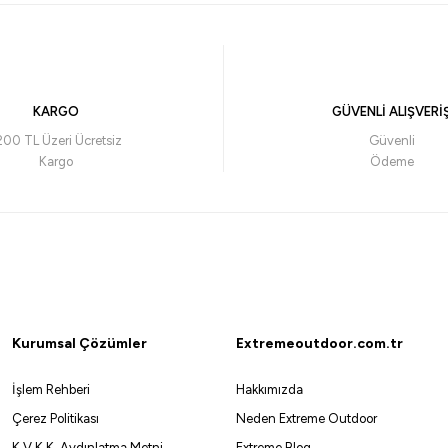
Okuma
Pagrus 135Cm 60-120Gr 2P Bot Kamışı
Okuma Trio Force 180 cm 
₺
2.538,00
₺
375,59
₺
2.820,00
KARGO
GÜVENLİ ALIŞVERİ
Havale ile 321,13 ₺
Havale 
200 TL Üzeri Ücretsiz
Güvenli
Kargo
Ödeme
Sarı
TURUNCU
Remixon
50cm 30-150gr 2P Bot Kamışı
Remixon Hurricane 180Cm 20-40Lb
Kurumsal Çözümler
Extremeoutdoor.com.tr
1.128,42
₺
1.253,80
₺
İşlem Rehberi
Hakkımızda
ale ile 1.781,35 ₺
Havale ile 1.072,0
Çerez Politikası
Neden Extreme Outdoor
K.V.K.K. Aydınlatma Metni
Extreme Blog