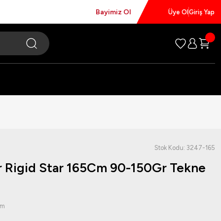
Bayimiz Ol
Üye Ol
Giriş Yap
Stok Kodu: 3247-165
r Rigid Star 165Cm 90-150Gr Tekne
um