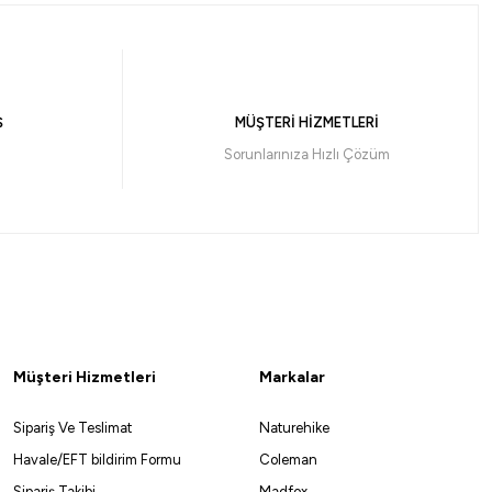
30-120 gr 2 Parça Tekne Kamışı
₺
Ş
MÜŞTERİ HİZMETLERİ
ile 2.411,10 ₺
Sorunlarınıza Hızlı Çözüm
%10
s 2P Tekne Kamışı
Müşteri Hizmetleri
Markalar
Sipariş Ve Teslimat
Naturehike
0 ₺
Havale/EFT bildirim Formu
Coleman
Sipariş Takibi
Madfox