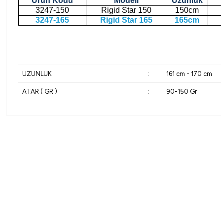
Ürün Kodu
Modeli
Uzunluk
3247-150
Rigid Star 150
150cm
3247-165
Rigid Star 165
165cm
UZUNLUK
:
161 cm - 170 cm
ATAR ( GR )
:
90-150 Gr
%10