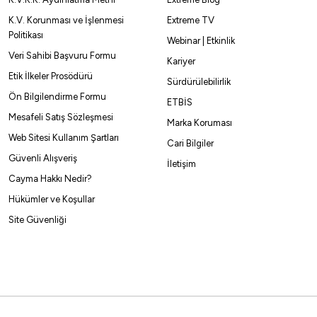
K.V. Korunması ve İşlenmesi
Extreme TV
%10
Politikası
Webinar | Etkinlik
ma
Daiwa
Veri Sahibi Başvuru Formu
Kariyer
a Trio Force 197cm 90-210gr 2 Parça Tekne Kamışı
Daiwa New 
Etik İlkeler Prosödürü
Sürdürülebilirlik
Ön Bilgilendirme Formu
ETBİS
99,10
₺
2.872,15
2.999,00
₺
Mesafeli Satış Sözleşmesi
Marka Koruması
Web Sitesi Kullanım Şartları
Havale ile 2.564,15 ₺
Cari Bilgiler
Güvenli Alışveriş
İletişim
Cayma Hakkı Nedir?
%10
Hükümler ve Koşullar
Site Güvenliği
mışı