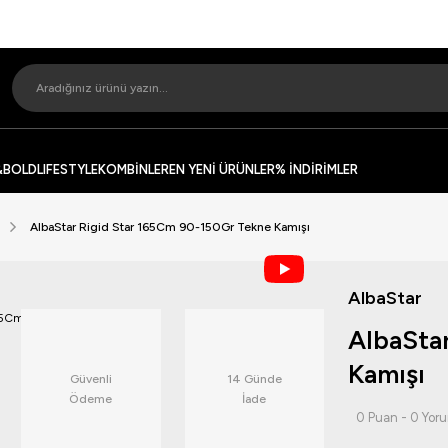
&BOLD
LIFESTYLE
KOMBİNLER
EN YENİ ÜRÜNLER
% İNDİRİMLER
AlbaStar Rigid Star 165Cm 90-150Gr Tekne Kamışı
AlbaStar
AlbaSta
Kamışı
Güvenli
14 Günde
Ödeme
İade
0 Puan - 0 Yor