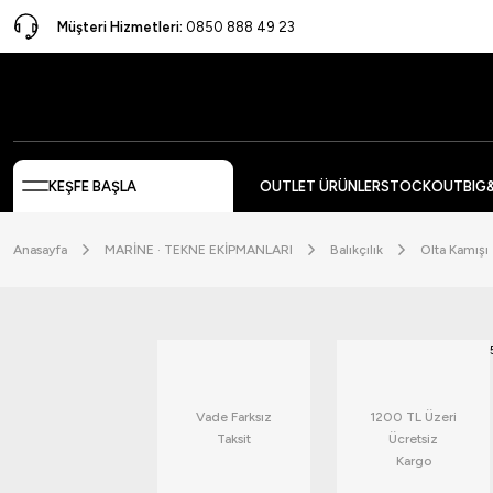
Müşteri Hizmetleri:
0850 888 49 23
KEŞFE BAŞLA
OUTLET ÜRÜNLER
STOCKOUT
BIG
Anasayfa
MARİNE · TEKNE EKİPMANLARI
Balıkçılık
Olta Kamışı
Vade Farksız
1200 TL Üzeri
Taksit
Ücretsiz
Kargo