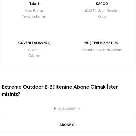
Taksit
KARGO
105,84
₺
Vade Farksız
1200 TL Üzeri Ücretsiz
117,60
₺
Taksit imkanları
Kargo
Havale ile 100,55 ₺
NO:1/0
NO:2/0
NO:3/0
NO:1
NO:2
%10
GÜVENLİ ALIŞVERİŞ
MÜŞTERİ HİZMETLERİ
Güvenli
Sorunlarınıza Hızlı Çözüm
Fudo
Ödeme
Fudo 4101 FKSE-BN Fukase Black Nikel Olta İğnesi
85,50
₺
95,00
₺
Extreme Outdoor E-Bültenine Abone Olmak İster
misiniz?
Havale ile 81,23 ₺
Black Nickel
NO:1
NO:1/0
NO:3/0
NO:2
NO:3
NO:2/0
ABONE OL
%10
Fudo