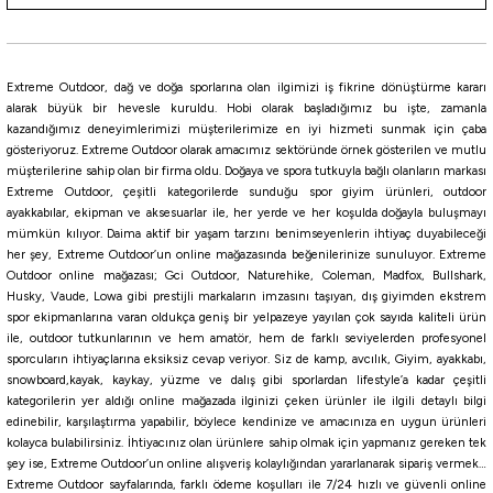
Black Nickel
NO:1/0
NO:2
NO:3
NO:1.5
%10
Extreme Outdoor, dağ ve doğa sporlarına olan ilgimizi iş fikrine dönüştürme kararı
Owner
alarak büyük bir hevesle kuruldu. Hobi olarak başladığımız bu işte, zamanla
kazandığımız deneyimlerimizi müşterilerimize en iyi hizmeti sunmak için çaba
Owner Mosquito Hook Black Chrome Sinek İğnesi
gösteriyoruz. Extreme Outdoor olarak amacımız sektöründe örnek gösterilen ve mutlu
müşterilerine sahip olan bir firma oldu. Doğaya ve spora tutkuyla bağlı olanların markası
Extreme Outdoor, çeşitli kategorilerde sunduğu spor giyim ürünleri, outdoor
126,00
₺
ayakkabılar, ekipman ve aksesuarlar ile, her yerde ve her koşulda doğayla buluşmayı
140,00
₺
mümkün kılıyor. Daima aktif bir yaşam tarzını benimseyenlerin ihtiyaç duyabileceği
her şey, Extreme Outdoor’un online mağazasında beğenilerinize sunuluyor. Extreme
Havale ile 119,70 ₺
Outdoor online mağazası; Gci Outdoor, Naturehike, Coleman, Madfox, Bullshark,
Husky, Vaude, Lowa gibi prestijli markaların imzasını taşıyan, dış giyimden ekstrem
BLACK
spor ekipmanlarına varan oldukça geniş bir yelpazeye yayılan çok sayıda kaliteli ürün
ile, outdoor tutkunlarının ve hem amatör, hem de farklı seviyelerden profesyonel
NO:1
NO:2
NO:4
NO:1/0
NO:2/0
NO:3/0
NO:4/0
NO:5/0
sporcuların ihtiyaçlarına eksiksiz cevap veriyor. Siz de kamp, avcılık, Giyim, ayakkabı,
%10
snowboard,kayak, kaykay, yüzme ve dalış gibi sporlardan lifestyle’a kadar çeşitli
kategorilerin yer aldığı online mağazada ilginizi çeken ürünler ile ilgili detaylı bilgi
Fudo
edinebilir, karşılaştırma yapabilir, böylece kendinize ve amacınıza en uygun ürünleri
Fudo 3801 MTSU-BN Mutsu Black Nikel Olta İğnesi
kolayca bulabilirsiniz. İhtiyacınız olan ürünlere sahip olmak için yapmanız gereken tek
şey ise, Extreme Outdoor’un online alışveriş kolaylığından yararlanarak sipariş vermek…
Extreme Outdoor sayfalarında, farklı ödeme koşulları ile 7/24 hızlı ve güvenli online