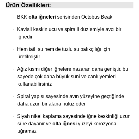
Ürün Özellikleri:
·
BKK
olta iğneleri
serisinden Octobus Beak
i
·
Kavisli keskin ucu ve spiralli düzlemiyle avcı bir
iğnedir
·
Hem tatlı su hem de tuzlu su balıkçılığı için
üretilmiştir
·
Ağız kısmı diğer iğnelere nazaran daha geniştir, bu
sayede çok daha büyük suni ve canlı yemleri
kullanabilirsiniz
·
Spiral yapısı sayesinde avın yüzeyine geçtiğinde
daha uzun bir alana nüfuz eder
·
Siyah nikel kaplama sayesinde iğne keskinliği uzun
süre dayanır ve
olta iğnesi
yüzeyi korozyona
uğramaz