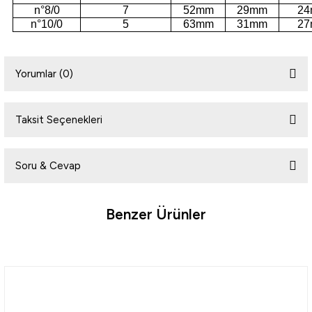
n°8/0
7
52mm
29mm
2
n°10/0
5
63mm
31mm
2
Yorumlar (0)
Taksit Seçenekleri
Bu ürüne ilk yorumu siz yapın!
Soru & Cevap
Yorum Yaz
Benzer Ürünler
Ürün hakkında henüz soru sorulmamış.
%10
Soru Sor
Mustad
Mustad Mosquito 10549NP-BN Olta İğnesi