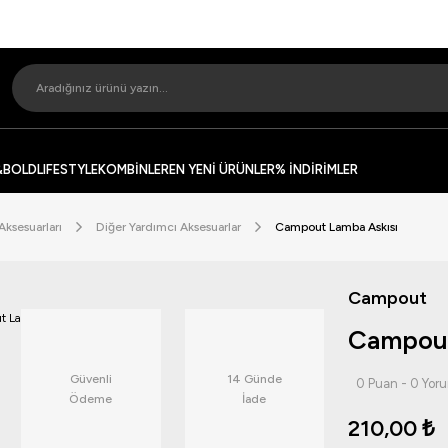
&BOLD
LIFESTYLE
KOMBİNLER
EN YENİ ÜRÜNLER
% İNDİRİMLER
Aksesuarları
Diğer Yardımcı Aksesuarlar
Campout Lamba Askısı
Campout
Campout
Güvenli
14 Günde
0 Puan - 0 Yor
Ödeme
İade
210,00 ₺