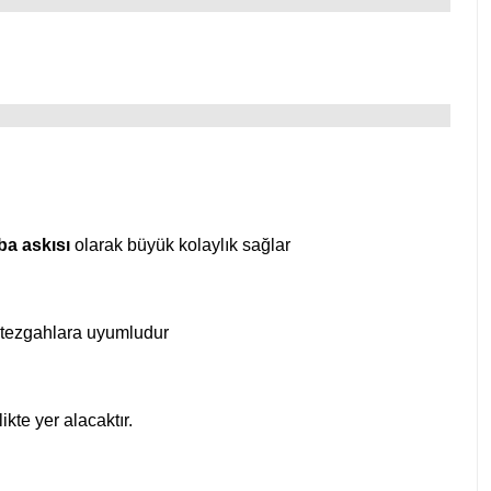
ba askısı
olarak büyük kolaylık sağlar
e tezgahlara uyumludur
te yer alacaktır.