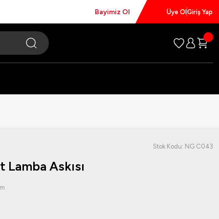
Bayimiz Ol
Üye Ol
Giriş Yap
Stok Kodu: NG C043
 Lamba Askısı
um