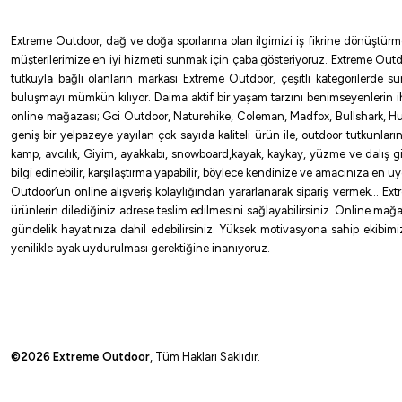
Extreme Outdoor, dağ ve doğa sporlarına olan ilgimizi iş fikrine dönüştürm
müşterilerimize en iyi hizmeti sunmak için çaba gösteriyoruz. Extreme Outd
tutkuyla bağlı olanların markası Extreme Outdoor, çeşitli kategorilerde 
buluşmayı mümkün kılıyor. Daima aktif bir yaşam tarzını benimseyenlerin 
online mağazası; Gci Outdoor, Naturehike, Coleman, Madfox, Bullshark, Hus
geniş bir yelpazeye yayılan çok sayıda kaliteli ürün ile, outdoor tutkunlar
kamp, avcılık, Giyim, ayakkabı, snowboard,kayak, kaykay, yüzme ve dalış gibi 
bilgi edinebilir, karşılaştırma yapabilir, böylece kendinize ve amacınıza en 
Outdoor’un online alışveriş kolaylığından yararlanarak sipariş vermek… Extre
ürünlerin dilediğiniz adrese teslim edilmesini sağlayabilirsiniz. Online mağa
gündelik hayatınıza dahil edebilirsiniz. Yüksek motivasyona sahip ekibimizl
yenilikle ayak uydurulması gerektiğine inanıyoruz.
©2026 Extreme Outdoor
, Tüm Hakları Saklıdır.