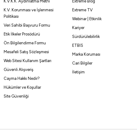
K.V.K.K. Aydınlatma Metni
Extreme Blog
K.V. Korunması ve İşlenmesi
Extreme TV
Politikası
Webinar | Etkinlik
Veri Sahibi Başvuru Formu
Kariyer
Etik İlkeler Prosödürü
Sürdürülebilirlik
Ön Bilgilendirme Formu
ETBİS
Mesafeli Satış Sözleşmesi
Marka Koruması
Web Sitesi Kullanım Şartları
Cari Bilgiler
Güvenli Alışveriş
İletişim
Cayma Hakkı Nedir?
Hükümler ve Koşullar
Site Güvenliği