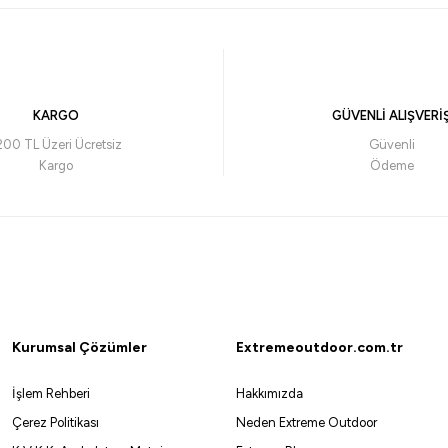
nır Lamba Askısı
KARGO
GÜVENLİ ALIŞVERİ
200 TL Üzeri Ücretsiz
Güvenli
Kargo
Ödeme
Kurumsal Çözümler
Extremeoutdoor.com.tr
İşlem Rehberi
Hakkımızda
Çerez Politikası
Neden Extreme Outdoor