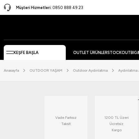
Müşteri Hizmetleri:
0850 888 49 23
KEŞFE BAŞLA
OUTLET ÜRÜNLER
STOCKOUT
BIG
Anasayfa
OUTDOOR YAŞAM
Outdoor Aydınlatma
Aydınlatma 
Vade Farksız
1200 TL Üzeri
Taksit
Ücretsiz
Kargo