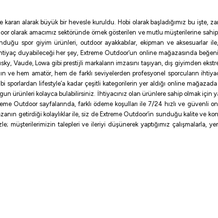
e kararı alarak büyük bir hevesle kuruldu. Hobi olarak başladığımız bu işte,
oor olarak amacımız sektöründe örnek gösterilen ve mutlu müşterilerine sahip
sunduğu spor giyim ürünleri, outdoor ayakkabılar, ekipman ve aksesuarlar i
ihtiyaç duyabileceği her şey, Extreme Outdoor’un online mağazasında beğen
ky, Vaude, Lowa gibi prestijli markaların imzasını taşıyan, dış giyimden ekst
ının ve hem amatör, hem de farklı seviyelerden profesyonel sporcuların ihtiyaç
sporlardan lifestyle’a kadar çeşitli kategorilerin yer aldığı online mağazada ilg
uygun ürünleri kolayca bulabilirsiniz. İhtiyacınız olan ürünlere sahip olmak için
me Outdoor sayfalarında, farklı ödeme koşulları ile 7/24 hızlı ve güvenli onlin
zanın getirdiği kolaylıklar ile, siz de Extreme Outdoor’in sunduğu kalite ve konf
e; müşterilerimizin talepleri ve ileriyi düşünerek yaptığımız çalışmalarla, y