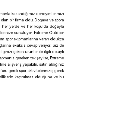
 zamanla kazandığımız deneyimlerimizi
 olan bir firma oldu. Doğaya ve spora
le, her yerde ve her koşulda doğayla
ilerinize sunuluyor. Extreme Outdoor
rem spor ekipmanlarına varan oldukça
larına eksiksiz cevap veriyor. Siz de
inizi çeken ürünler ile ilgili detaylı
 yapmanız gereken tek şey ise, Extreme
e alışveriş yapabilir, satın aldığınız
oru gerek spor aktivitelerinize, gerek
eniliklerin kaçınılmaz olduğuna ve bu