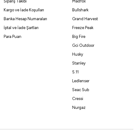
Sipariş Takibi
Madfox
Kargo ve İade Koşulları
Bullshark
Banka Hesap Numaraları
Grand Harvest
İptal ve İade Şartları
Freeze Peak
Para Puan
Big Fire
Gci Outdoor
Husky
Stanley
5.11
Ledlenser
Seac Sub
Cressi
Nurgaz