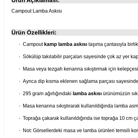
Ürün Açıklaması:
Campout Lamba Askısı
Ürün Özellikleri:
·
Campout
kamp lamba askısı
taşıma çantasıyla birlikt
·
Sökülüp takılabilir parçaları sayesinde çok az yer kap
·
Masa veya tezgah kenarına sıkıştırmak için kelepçes
·
Ayrıca dip kısma eklenen sağlama parçası sayesinde 
·
295 gram ağırlığındaki
lamba askısı
ürünümüzün sıkış
·
Masa kenarına sıkıştırarak kullanıldığında lamba as
·
Toprağa çakarak kullanıldığında ise toprağa 10 cm ça
·
Not: Görsellerdeki masa ve lamba ürünleri temsili kon