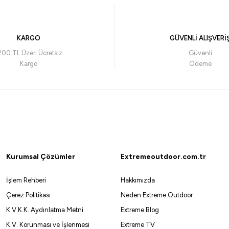
₺
20,00
₺
KARGO
GÜVENLİ ALIŞVERİ
avale ile 17,10 ₺
200 TL Üzeri Ücretsiz
Güvenli
Kargo
Ödeme
%10
Remixon
Remixon 10 mm Yuva
Kurumsal Çözümler
Extremeoutdoor.com.tr
34,80
₺
38,66
₺
İşlem Rehberi
Hakkımızda
Havale ile
Çerez Politikası
Neden Extreme Outdoor
K.V.K.K. Aydınlatma Metni
Extreme Blog
3,2x12
2,5x12
4x12
4,5x12
3,5x12
K.V. Korunması ve İşlenmesi
Extreme TV