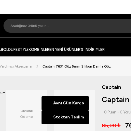
&BOLD
LIFESTYLE
KOMBİNLER
EN YENİ ÜRÜNLER
% İNDİRİMLER
Yardımcı Aksesuarlar
Captain 7631 Göz 5mm Silikon Damla Göz
Captain
Captain
Aynı Gün Kargo
Güvenli
14 Günde
0 Puan - 0 Yor
Ödeme
Stoktan Teslim
İade
7
85,00 ₺