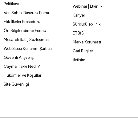
Politikası
Webinar | Etkinlik
Veri Sahibi Başvuru Formu
%10
Kariyer
Etik İlkeler Prosödürü
Sürdürülebilirlik
effe
Remixon
Ön Bilgilendirme Formu
ETBİS
effe Fosfor Takma Aparatı
Remixon SVEG Ara Porselen
Mesafeli Satış Sözleşmesi
Marka Koruması
Web Sitesi Kullanım Şartları
2
₺
10,79
₺
41,69
₺
Cari Bilgiler
11,99
₺
Güvenli Alışveriş
İletişim
Havale ile 35,64 ₺
Havale ile 10,25 
Cayma Hakkı Nedir?
Hükümler ve Koşullar
M
L
10,5x16
13x20
19x25
25x30
Site Güvenliği
%10