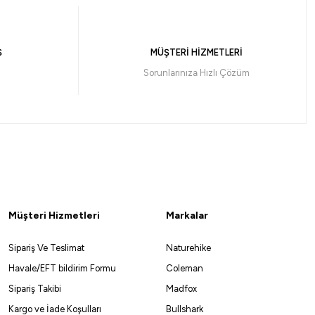
Ş
MÜŞTERİ HİZMETLERİ
Sorunlarınıza Hızlı Çözüm
%10
%10
Remixon
rlak Soft Boncuk
Remixon 8 mm Yuvarlak Soft Boncuk
Müşteri Hizmetleri
Markalar
36,77
₺
40,85
₺
Sipariş Ve Teslimat
Naturehike
 33,06 ₺
Havale ile 34,93 ₺
Havale/EFT bildirim Formu
Coleman
Sipariş Takibi
Madfox
Kargo ve İade Koşulları
Bullshark