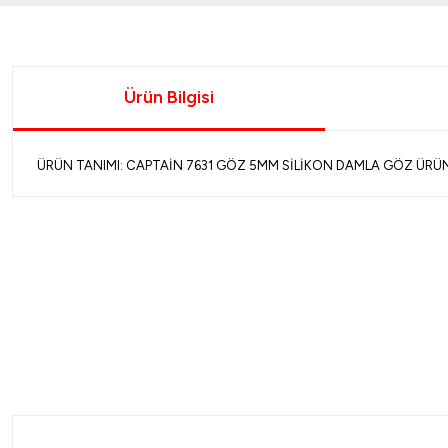
Ürün Bilgisi
ÜRÜN TANIMI: CAPTAİN 7631 GÖZ 5MM SİLİKON DAMLA GÖZ ÜRÜN A
%20
Portable
Effe
Portable Taşınabilir Elektronik Dijital Hassas Terazi
Effe Kal