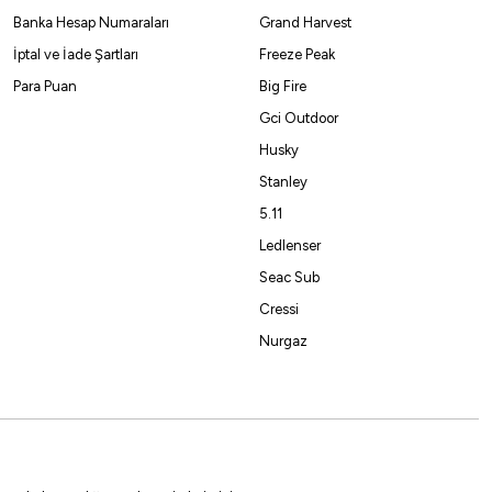
Banka Hesap Numaraları
Grand Harvest
%10
İptal ve İade Şartları
Freeze Peak
Para Puan
Big Fire
Gci Outdoor
Husky
Stanley
5.11
₺
Ledlenser
Seac Sub
7x8
8x10
29x40
Cressi
Nurgaz