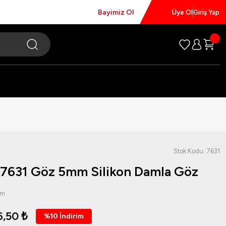
Bayimiz Ol
Üye Ol
Giriş Yap
Stok Kodu: 7631
 7631 Göz 5mm Silikon Damla Göz
um
6,50 ₺
%10 İndirim