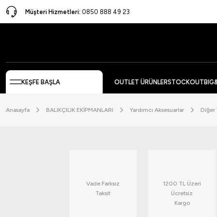
Müşteri Hizmetleri:
0850 888 49 23
KEŞFE BAŞLA
OUTLET ÜRÜNLER
STOCKOUT
BIG
Anasayfa
BALIKÇILIK EKİPMANLARI
Yardımcı Aksesuarlar
Diğer 
Vade Farksız
1200 TL Üzeri
Taksit
Ücretsiz
Kargo