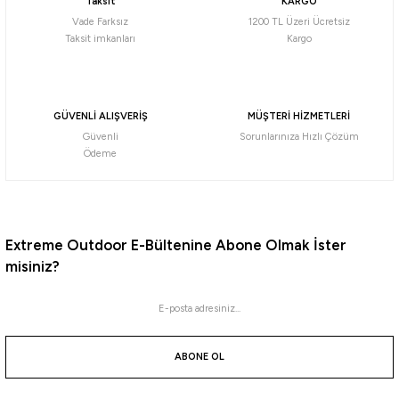
Taksit
KARGO
2.495,79
₺
Vade Farksız
1200 TL Üzeri Ücretsiz
Taksit imkanları
Kargo
Havale ile 2.371,00 ₺
MAVİ
SİYAH
GRİ
Invisible
GÜVENLİ ALIŞVERİŞ
MÜŞTERİ HİZMETLERİ
36-37
38-39
40-41
42-43
44-45
46-47
Güvenli
Sorunlarınıza Hızlı Çözüm
Ödeme
Cressi
Cressi Agua Fin Black Dalış Paleti
Extreme Outdoor E-Bültenine Abone Olmak İster
2.779,64
₺
misiniz?
Havale ile 2.640,66 ₺
BLACK
ABONE OL
39-40
41-42
43-44
45-46
37-38