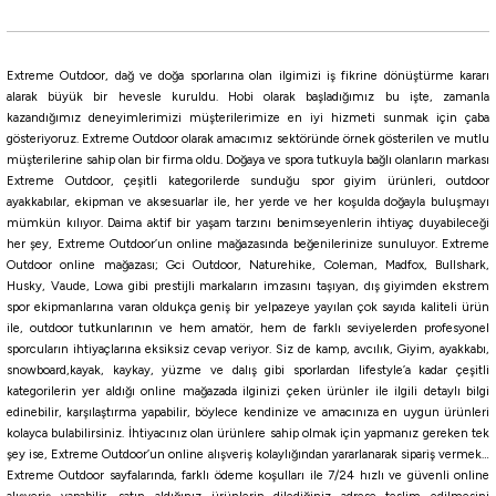
%10
Cressi
Extreme Outdoor, dağ ve doğa sporlarına olan ilgimizi iş fikrine dönüştürme kararı
Cressi Rondinella Palet Maske Şnorkel Seti
alarak büyük bir hevesle kuruldu. Hobi olarak başladığımız bu işte, zamanla
kazandığımız deneyimlerimizi müşterilerimize en iyi hizmeti sunmak için çaba
gösteriyoruz. Extreme Outdoor olarak amacımız sektöründe örnek gösterilen ve mutlu
3.799,03
₺
müşterilerine sahip olan bir firma oldu. Doğaya ve spora tutkuyla bağlı olanların markası
4.221,14
₺
Extreme Outdoor, çeşitli kategorilerde sunduğu spor giyim ürünleri, outdoor
ayakkabılar, ekipman ve aksesuarlar ile, her yerde ve her koşulda doğayla buluşmayı
Havale ile 3.609,07 ₺
mümkün kılıyor. Daima aktif bir yaşam tarzını benimseyenlerin ihtiyaç duyabileceği
her şey, Extreme Outdoor’un online mağazasında beğenilerinize sunuluyor. Extreme
Aquamarine
Outdoor online mağazası; Gci Outdoor, Naturehike, Coleman, Madfox, Bullshark,
Husky, Vaude, Lowa gibi prestijli markaların imzasını taşıyan, dış giyimden ekstrem
37-38
39-40
41-42
43-44
45-46
35-36
spor ekipmanlarına varan oldukça geniş bir yelpazeye yayılan çok sayıda kaliteli ürün
ile, outdoor tutkunlarının ve hem amatör, hem de farklı seviyelerden profesyonel
sporcuların ihtiyaçlarına eksiksiz cevap veriyor. Siz de kamp, avcılık, Giyim, ayakkabı,
Apnea
snowboard,kayak, kaykay, yüzme ve dalış gibi sporlardan lifestyle’a kadar çeşitli
Apnea Storm Değiştirilebilir Palet
kategorilerin yer aldığı online mağazada ilginizi çeken ürünler ile ilgili detaylı bilgi
edinebilir, karşılaştırma yapabilir, böylece kendinize ve amacınıza en uygun ürünleri
kolayca bulabilirsiniz. İhtiyacınız olan ürünlere sahip olmak için yapmanız gereken tek
şey ise, Extreme Outdoor’un online alışveriş kolaylığından yararlanarak sipariş vermek…
3.480,00
₺
Extreme Outdoor sayfalarında, farklı ödeme koşulları ile 7/24 hızlı ve güvenli online