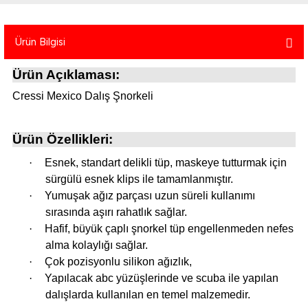
atma
olt
nerleri
lbisesi
Ürün Bilgisi
Ekipmanları
me · Ekipman
Ürün Açıklaması:
Sırt Çantası
Kılıfları
Cressi Mexico Dalış Şnorkeli
rler
 · Woodland
Ürün Özellikleri:
et Malzemeleri
taları
·
Esnek, standart delikli tüp, maskeye tutturmak için
sürgülü esnek klips ile tamamlanmıştır.
ucu Minder)
·
Yumuşak ağız parçası uzun süreli kullanımı
sırasında aşırı rahatlık sağlar.
Ekipmanları
ik
·
Hafif, büyük çaplı şnorkel tüp engellenmeden nefes
alma kolaylığı sağlar.
 Aksesuarları
·
Çok pozisyonlu silikon ağızlık,
·
Yapılacak abc yüzüşlerinde ve scuba ile yapılan
atta Kalma Ürünleri
dalışlarda kullanılan en temel malzemedir.