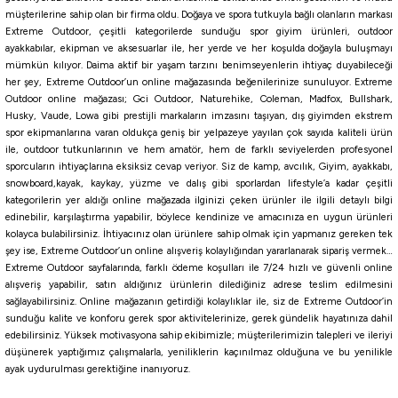
müşterilerine sahip olan bir firma oldu. Doğaya ve spora tutkuyla bağlı olanların markası
Extreme Outdoor, çeşitli kategorilerde sunduğu spor giyim ürünleri, outdoor
ayakkabılar, ekipman ve aksesuarlar ile, her yerde ve her koşulda doğayla buluşmayı
mümkün kılıyor. Daima aktif bir yaşam tarzını benimseyenlerin ihtiyaç duyabileceği
her şey, Extreme Outdoor’un online mağazasında beğenilerinize sunuluyor. Extreme
Outdoor online mağazası; Gci Outdoor, Naturehike, Coleman, Madfox, Bullshark,
Husky, Vaude, Lowa gibi prestijli markaların imzasını taşıyan, dış giyimden ekstrem
spor ekipmanlarına varan oldukça geniş bir yelpazeye yayılan çok sayıda kaliteli ürün
ile, outdoor tutkunlarının ve hem amatör, hem de farklı seviyelerden profesyonel
sporcuların ihtiyaçlarına eksiksiz cevap veriyor. Siz de kamp, avcılık, Giyim, ayakkabı,
snowboard,kayak, kaykay, yüzme ve dalış gibi sporlardan lifestyle’a kadar çeşitli
kategorilerin yer aldığı online mağazada ilginizi çeken ürünler ile ilgili detaylı bilgi
edinebilir, karşılaştırma yapabilir, böylece kendinize ve amacınıza en uygun ürünleri
kolayca bulabilirsiniz. İhtiyacınız olan ürünlere sahip olmak için yapmanız gereken tek
şey ise, Extreme Outdoor’un online alışveriş kolaylığından yararlanarak sipariş vermek…
Extreme Outdoor sayfalarında, farklı ödeme koşulları ile 7/24 hızlı ve güvenli online
alışveriş yapabilir, satın aldığınız ürünlerin dilediğiniz adrese teslim edilmesini
sağlayabilirsiniz. Online mağazanın getirdiği kolaylıklar ile, siz de Extreme Outdoor’in
sunduğu kalite ve konforu gerek spor aktivitelerinize, gerek gündelik hayatınıza dahil
edebilirsiniz. Yüksek motivasyona sahip ekibimizle; müşterilerimizin talepleri ve ileriyi
düşünerek yaptığımız çalışmalarla, yeniliklerin kaçınılmaz olduğuna ve bu yenilikle
ayak uydurulması gerektiğine inanıyoruz.