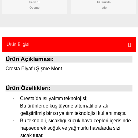
Güvenli
14 Günde
atma
olt
nerleri
lbisesi
Ödeme
İade
Ekipmanları
me · Ekipman
Sırt Çantası
Kılıfları
Ürün Bilgisi
rler
 · Woodland
Ürün Açıklaması:
et Malzemeleri
taları
Cresta Elyaflı Şişme Mont
ucu Minder)
Ürün Özellikleri:
Ekipmanları
ik
·
Cresta’da ısı yalıtım teknolojisi;
·
Bu ürünlerde kuş tüyüne alternatif olarak
 Aksesuarları
geliştirilmiş bir ısı yalıtım teknolojisi kullanılmıştır.
·
Bu teknoloji, sıcaklığı küçük hava cepleri içerisinde
atta Kalma Ürünleri
hapsederek soğuk ve yağmurlu havalarda sizi
sıcak tutar.