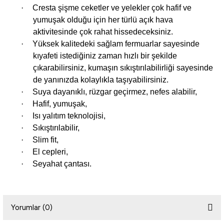
·
Cresta şişme ceketler ve yelekler çok hafif ve
yumuşak olduğu için her türlü açık hava
i
aktivitesinde çok rahat hissedeceksiniz.
·
Yüksek kalitedeki sağlam fermuarlar sayesinde
kıyafeti istediğiniz zaman hızlı bir şekilde
çıkarabilirsiniz, kumaşın sıkıştırılabilirliği sayesinde
de yanınızda kolaylıkla taşıyabilirsiniz.
·
Suya dayanıklı, rüzgar geçirmez, nefes alabilir,
·
Hafif, yumuşak,
·
Isı yalıtım teknolojisi,
·
Sıkıştırılabilir,
·
Slim fit,
·
El cepleri,
·
Seyahat çantası.
Yorumlar (0)