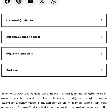
Havale ile 721,05 ₺
SİYAH
HAKİ
Füme
Saks Mavi
Kurumsal Çözümler
XL
2XL
L
M
S
Tükendi
Extremeoutdoor.com.tr
North Trace
North Trace Combat Erkek Softshell Mont
Müşteri Hizmetleri
915,00
₺
Markalar
Havale ile 869,25 ₺
SİYAH
HAKİ
Füme
Extreme Outdoor, dağ ve doğa sporlarına olan ilgimizi iş fikrine dönüştürme kararı
2XL
L
M
S
XL
alarak büyük bir hevesle kuruldu. Hobi olarak başladığımız bu işte, zamanla
kazandığımız deneyimlerimizi müşterilerimize en iyi hizmeti sunmak için çaba
gösteriyoruz. Extreme Outdoor olarak amacımız sektöründe örnek gösterilen ve mutlu