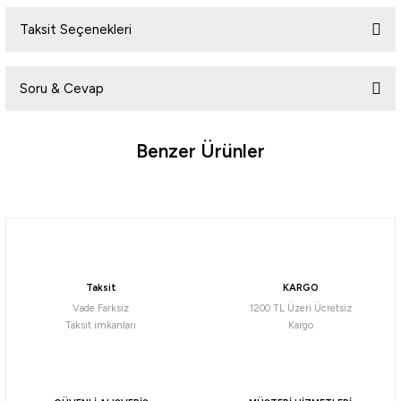
Taksit Seçenekleri
Bu ürüne ilk yorumu siz yapın!
Soru & Cevap
Yorum Yaz
Benzer Ürünler
Ürün hakkında henüz soru sorulmamış.
Tükendi
Soru Sor
Kendo
Kendo Cygnus Gri Mont
Taksit
KARGO
555,02
₺
Vade Farksız
1200 TL Üzeri Ücretsiz
Taksit imkanları
Kargo
Havale ile 527,27 ₺
GRİ