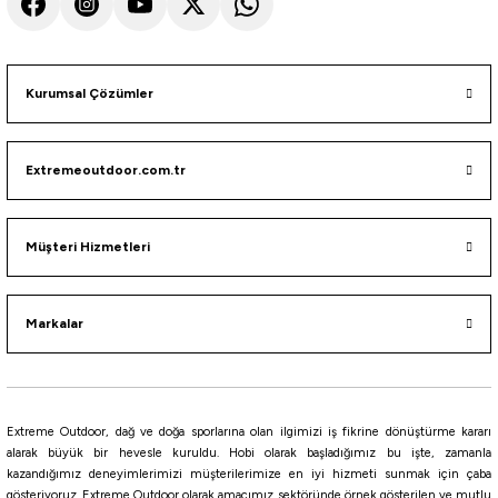
CRH
KVH
PWH
PPH
BH
PH
KH
%10
Yamashita
Yamashita Egi-OH (K) Shallow Slow 3.0S 15gr Kalamar Zokası
Kurumsal Çözümler
922,50
₺
Extremeoutdoor.com.tr
1.025,00
₺
Havale ile 876,38 ₺
Müşteri Hizmetleri
RED
GOLD
NBG
NBB
NBR
Keimura
Markalar
Yamashita
Yamashita Surf Yumizuno 40mm Mini Trol Sırtı Zokası
430,00
₺
Extreme Outdoor, dağ ve doğa sporlarına olan ilgimizi iş fikrine dönüştürme kararı
alarak büyük bir hevesle kuruldu. Hobi olarak başladığımız bu işte, zamanla
kazandığımız deneyimlerimizi müşterilerimize en iyi hizmeti sunmak için çaba
Havale ile 408,50 ₺
gösteriyoruz. Extreme Outdoor olarak amacımız sektöründe örnek gösterilen ve mutlu