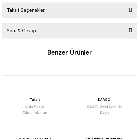
Taksit Seçenekleri
Bu ürüne ilk yorumu siz yapın!
Soru & Cevap
Yorum Yaz
Benzer Ürünler
Ürün hakkında henüz soru sorulmamış.
Soru Sor
Daiwa
Daiwa Emeraldas Shine LC 3.0 Laser Impact 14gr Kalamar Zokası
Taksit
KARGO
732,56
₺
Vade Farksız
1200 TL Üzeri Ücretsiz
Taksit imkanları
Kargo
Havale ile 695,94 ₺
Pink/Pink
Orange Aji
Blue Glow Laser