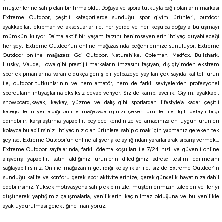
müşterilerine sahip olan bir firma oldu. Doğaya ve spora tutkuyla bağlı olanların markası
BH
CRH
KPH
KVH
PBH
PH
PPH
PWH
MBH
Extreme Outdoor, çeşitli kategorilerde sunduğu spor giyim ürünleri, outdoor
ayakkabılar, ekipman ve aksesuarlar ile, her yerde ve her koşulda doğayla buluşmayı
mümkün kılıyor. Daima aktif bir yaşam tarzını benimseyenlerin ihtiyaç duyabileceği
Yamashita
her şey, Extreme Outdoor’un online mağazasında beğenilerinize sunuluyor. Extreme
Yamashita Egi Oh F 3.0 9cm 15gr Kalamar Zokası
Outdoor online mağazası; Gci Outdoor, Naturehike, Coleman, Madfox, Bullshark,
Husky, Vaude, Lowa gibi prestijli markaların imzasını taşıyan, dış giyimden ekstrem
spor ekipmanlarına varan oldukça geniş bir yelpazeye yayılan çok sayıda kaliteli ürün
657,00
₺
ile, outdoor tutkunlarının ve hem amatör, hem de farklı seviyelerden profesyonel
730,00
₺
sporcuların ihtiyaçlarına eksiksiz cevap veriyor. Siz de kamp, avcılık, Giyim, ayakkabı,
snowboard,kayak, kaykay, yüzme ve dalış gibi sporlardan lifestyle’a kadar çeşitli
Havale ile 624,15 ₺
kategorilerin yer aldığı online mağazada ilginizi çeken ürünler ile ilgili detaylı bilgi
edinebilir, karşılaştırma yapabilir, böylece kendinize ve amacınıza en uygun ürünleri
kolayca bulabilirsiniz. İhtiyacınız olan ürünlere sahip olmak için yapmanız gereken tek
NMI
RWP
NEB
NIY
NIB
NAJ
NQS
RWH
RRH
RCT
şey ise, Extreme Outdoor’un online alışveriş kolaylığından yararlanarak sipariş vermek…
%10
Extreme Outdoor sayfalarında, farklı ödeme koşulları ile 7/24 hızlı ve güvenli online
Yamashita
alışveriş yapabilir, satın aldığınız ürünlerin dilediğiniz adrese teslim edilmesini
sağlayabilirsiniz. Online mağazanın getirdiği kolaylıklar ile, siz de Extreme Outdoor’in
Yamashita Toto Sutte R WM95N 9.5Cm Glowlu Kalamar Zokası
sunduğu kalite ve konforu gerek spor aktivitelerinize, gerek gündelik hayatınıza dahil
edebilirsiniz. Yüksek motivasyona sahip ekibimizle; müşterilerimizin talepleri ve ileriyi
düşünerek yaptığımız çalışmalarla, yeniliklerin kaçınılmaz olduğuna ve bu yenilikle
513,00
₺
ayak uydurulması gerektiğine inanıyoruz.
570,00
₺