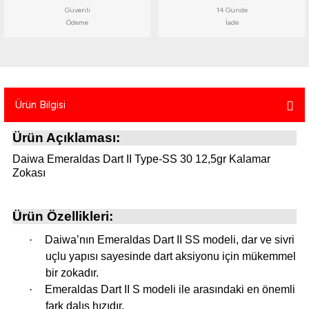
Güvenli
14 Günde
atma
olt
nerleri
lbisesi
Ödeme
İade
Ekipmanları
me · Ekipman
Sırt Çantası
Kılıfları
Ürün Bilgisi
rler
 · Woodland
Ürün Açıklaması:
et Malzemeleri
taları
Daiwa Emeraldas Dart II Type-SS 30 12,5gr Kalamar
Zokası
ucu Minder)
Ürün Özellikleri:
Ekipmanları
ik
·
Daiwa’nın Emeraldas Dart II SS modeli, dar ve sivri
 Aksesuarları
uçlu yapısı sayesinde dart aksiyonu için mükemmel
bir zokadır.
atta Kalma Ürünleri
·
Emeraldas Dart II S modeli ile arasındaki en önemli
fark dalış hızıdır.