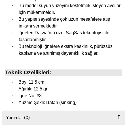
·
Bu model suyun yüzeyini keşfetmek isteyen avcılar
için mükemmeldir.
i
·
Bu yapısı sayesinde çok uzun mesafelere atış
imkanı vermektedir.
·
İğneleri Daiwa’nın özel SaqSas teknolojisi ile
tasarlanmıştır,
·
Bu teknoloji iğnelere ekstra keskinlik, pürüzsüz
kaplama ve artırılmış dayanıklılık sağlar.
Teknik Özellikleri:
·
Boy: 11.5 cm
·
Ağırlık: 12.5 gr
·
İğne No: #3
·
Yüzme Şekli: Batan (sinking)
Yorumlar (0)