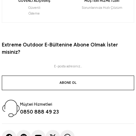
GÜVENLİ ALIŞVERİŞ
MÜŞTERİ HİZMETLERİ
Güvenli
Sorunlarınıza Hızlı Çözüm
Daiwa
Ödeme
Daiwa Emeraldas Shine LC 2.5 Laser Impact 12gr Kalamar Zokası
732,56
₺
Extreme Outdoor E-Bültenine Abone Olmak İster
misiniz?
Havale ile 695,94 ₺
Pink/Pink
Orange Aji
Blue Glow Laser
Yamashita
ABONE OL
Yamashita Surf Yumizuno 45mm Mini Trol Sırtı Zokası
Müşteri Hizmetleri
470,00
₺
0850 888 49 23
Havale ile 446,50 ₺