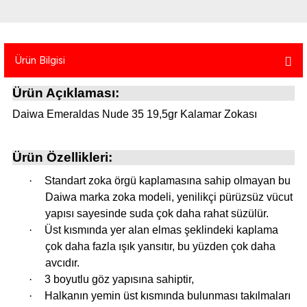
atma
olt
nerleri
lbisesi
Ekipmanları
me · Ekipman
Ürün Bilgisi
Sırt Çantası
Kılıfları
Ürün Açıklaması:
rler
 · Woodland
Daiwa Emeraldas Nude 35 19,5gr Kalamar Zokası
et Malzemeleri
taları
Ürün Özellikleri:
ucu Minder)
·
Standart zoka örgü kaplamasına sahip olmayan bu
Daiwa marka zoka modeli, yenilikçi pürüzsüz vücut
yapısı sayesinde suda çok daha rahat süzülür.
Ekipmanları
ik
·
Üst kısmında yer alan elmas şeklindeki kaplama
çok daha fazla ışık yansıtır, bu yüzden çok daha
 Aksesuarları
avcıdır.
·
3 boyutlu göz yapısına sahiptir,
atta Kalma Ürünleri
·
Halkanın yemin üst kısmında bulunması takılmaları