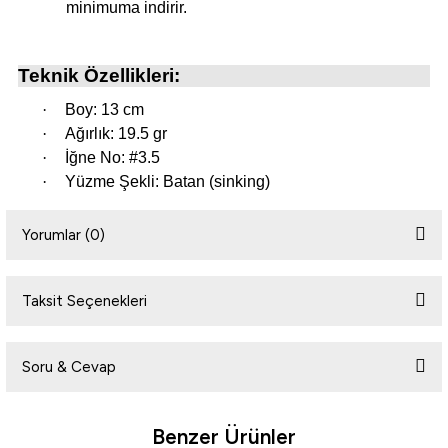
minimuma indirir.
i
Teknik Özellikleri:
·
Boy: 13 cm
·
Ağırlık: 19.5 gr
·
İğne No: #3.5
·
Yüzme Şekli: Batan (sinking)
Yorumlar (0)
Taksit Seçenekleri
Bu ürüne ilk yorumu siz yapın!
Soru & Cevap
Yorum Yaz
Benzer Ürünler
Ürün hakkında henüz soru sorulmamış.