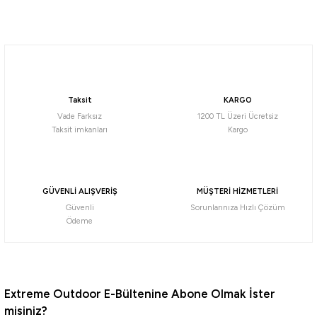
Soru Sor
Daiwa
Daiwa Emeraldas Shine LC 3.0 Laser Impact 14gr Kalamar Zokası
Taksit
KARGO
732,56
₺
Vade Farksız
1200 TL Üzeri Ücretsiz
Taksit imkanları
Kargo
Havale ile 695,94 ₺
Pink/Pink
Orange Aji
Blue Glow Laser
GÜVENLİ ALIŞVERİŞ
MÜŞTERİ HİZMETLERİ
Güvenli
Sorunlarınıza Hızlı Çözüm
Daiwa
Ödeme
Daiwa Emeraldas Shine LC 2.5 Laser Impact 12gr Kalamar Zokası
732,56
₺
Extreme Outdoor E-Bültenine Abone Olmak İster
misiniz?
Havale ile 695,94 ₺