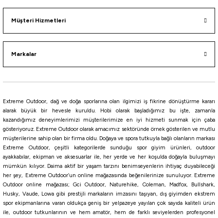
Havale ile 876,38 ₺
Müşteri Hizmetleri
RED
GOLD
NBG
NBB
NBR
Keimura
Markalar
Yamashita
Yamashita Surf Yumizuno 40mm Mini Trol Sırtı Zokası
430,00
₺
Extreme Outdoor, dağ ve doğa sporlarına olan ilgimizi iş fikrine dönüştürme kararı
alarak büyük bir hevesle kuruldu. Hobi olarak başladığımız bu işte, zamanla
kazandığımız deneyimlerimizi müşterilerimize en iyi hizmeti sunmak için çaba
Havale ile 408,50 ₺
gösteriyoruz. Extreme Outdoor olarak amacımız sektöründe örnek gösterilen ve mutlu
müşterilerine sahip olan bir firma oldu. Doğaya ve spora tutkuyla bağlı olanların markası
BH
CRH
KPH
KVH
PBH
PH
PPH
PWH
MBH
Extreme Outdoor, çeşitli kategorilerde sunduğu spor giyim ürünleri, outdoor
ayakkabılar, ekipman ve aksesuarlar ile, her yerde ve her koşulda doğayla buluşmayı
mümkün kılıyor. Daima aktif bir yaşam tarzını benimseyenlerin ihtiyaç duyabileceği
Yamashita
her şey, Extreme Outdoor’un online mağazasında beğenilerinize sunuluyor. Extreme
Yamashita Egi Oh F 3.0 9cm 15gr Kalamar Zokası
Outdoor online mağazası; Gci Outdoor, Naturehike, Coleman, Madfox, Bullshark,
Husky, Vaude, Lowa gibi prestijli markaların imzasını taşıyan, dış giyimden ekstrem
spor ekipmanlarına varan oldukça geniş bir yelpazeye yayılan çok sayıda kaliteli ürün
657,00
₺
ile, outdoor tutkunlarının ve hem amatör, hem de farklı seviyelerden profesyonel