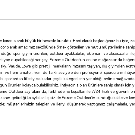
546,81
₺
607,57
₺
Havale ile 519,47 ₺
e kararı alarak büyük bir hevesle kuruldu. Hobi olarak başladığımız bu işte,
GREEN
MULTİCOLOR
oor olarak amacımız sektöründe örnek gösterilen ve mutlu müşterilerine sahip
sunduğu spor giyim ürünleri, outdoor ayakkabılar, ekipman ve aksesuarlar i
ihtiyaç duyabileceği her şey, Extreme Outdoor’un online mağazasında beğen
28 mm
0,205 mm
0,13 mm
0,16 mm
0,18 MM
0,20 m
ky, Vaude, Lowa gibi prestijli markaların imzasını taşıyan, dış giyimden ekst
ının ve hem amatör, hem de farklı seviyelerden profesyonel sporcuların ihtiyaç
%10
sporlardan lifestyle’a kadar çeşitli kategorilerin yer aldığı online mağazada ilg
uygun ürünleri kolayca bulabilirsiniz. İhtiyacınız olan ürünlere sahip olmak için
Port Fish
me Outdoor sayfalarında, farklı ödeme koşulları ile 7/24 hızlı ve güvenli onlin
zanın getirdiği kolaylıklar ile, siz de Extreme Outdoor’in sunduğu kalite ve konf
PortFish Pars 8 Kat Yeşil İp Ol
e; müşterilerimizin talepleri ve ileriyi düşünerek yaptığımız çalışmalarla, y
714,00
₺
1.020,00
₺
Havale ile