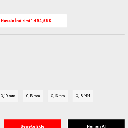
Havale İndirimi 1.494,56 ₺
0,10 mm
0,13 mm
0,16 mm
0,18 MM
Sepete Ekle
Hemen Al