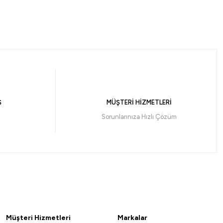
and x8 Gray-Light İp Olta Misinası 135 mt
Ş
MÜŞTERİ HİZMETLERİ
Havale ile 1.494,57 ₺
Sorunlarınıza Hızlı Çözüm
Gray/Light
0,06 MM
0,13 mm
0,16 mm
Müşteri Hizmetleri
Markalar