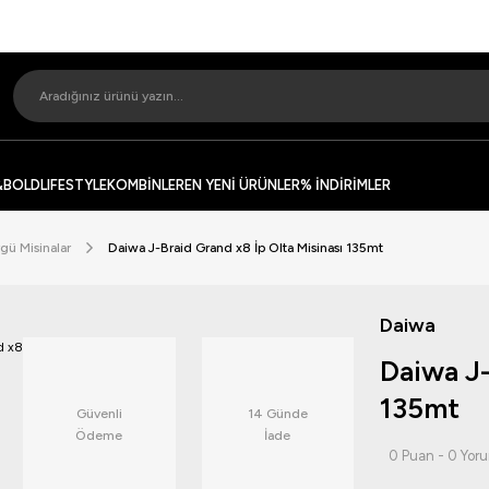
&BOLD
LIFESTYLE
KOMBİNLER
EN YENİ ÜRÜNLER
% İNDİRİMLER
rgü Misinalar
Daiwa J-Braid Grand x8 İp Olta Misinası 135mt
Daiwa
Daiwa J-
135mt
Güvenli
14 Günde
Ödeme
İade
0 Puan - 0 Yor