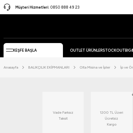
Müşteri Hizmetleri:
0850 888 49 23
KEŞFE BAŞLA
OUTLET ÜRÜNLER
STOCKOUT
BIG
Anasayfa
BALIKÇILIK EKİPMANLARI
Olta Misina ve İpler
İp ve Ö
Vade Farksız
1200 TL Üzeri
Taksit
Ücretsiz
Kargo