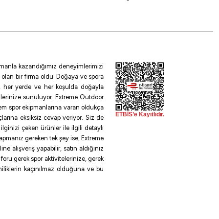
 zamanla kazandığımız deneyimlerimizi
 olan bir firma oldu. Doğaya ve spora
le, her yerde ve her koşulda doğayla
ilerinize sunuluyor. Extreme Outdoor
m
rem spor ekipmanlarına varan oldukça
larına eksiksiz cevap veriyor. Siz de
%30
inizi çeken ürünler ile ilgili detaylı
 yapmanız gereken tek şey ise, Extreme
e alışveriş yapabilir, satın aldığınız
oru gerek spor aktivitelerinize, gerek
ta Misinası
eniliklerin kaçınılmaz olduğuna ve bu
 678,30 ₺