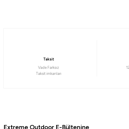
%5
Kendo
Kendo Classic 8x 300mt MultiColor Örgü İp
405,76
₺
427,12
₺
Taksit
Havale ile 385,48 ₺
Vade Farksız
1
Taksit imkanları
0,14 mm
0,16 mm
0,18 MM
0,20 mm
0,25 MM
Extreme Outdoor E-Bültenine