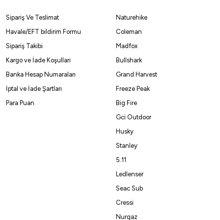
Fujin
Sipariş Ve Teslimat
Naturehike
Fujin Ajime Braid 4x İp
Havale/EFT bildirim Formu
Coleman
Sipariş Takibi
Madfox
325,60
₺
Kargo ve İade Koşulları
Bullshark
Banka Hesap Numaraları
Grand Harvest
Havale ile 309,32 ₺
İptal ve İade Şartları
Freeze Peak
Para Puan
Big Fire
PİNK
Gci Outdoor
150 MT
Husky
Stanley
0,06 MM
0,08 MM
0,10 MM
5.11
Ledlenser
10
Seac Sub
Cressi
Nurgaz