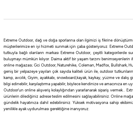
976,50
₺
1.085,00
₺
Havale ile 927,67 ₺
Extreme Outdoor, dağ ve doğa sporlarına olan ilgimizi iş fikrine dönüştürm
MULTİCOLOR
müşterilerimize en iyi hizmeti sunmak için çaba gösteriyoruz. Extreme Outd
tutkuyla bağlı olanların markası Extreme Outdoor, çeşitli kategorilerde 
buluşmayı mümkün kılıyor. Daima aktif bir yaşam tarzını benimseyenlerin 
0,165 mm
0,148 mm
0,185 mm
0,235 mm
0,104 MM
0,1
online mağazası; Gci Outdoor, Naturehike, Coleman, Madfox, Bullshark, Hus
geniş bir yelpazeye yayılan çok sayıda kaliteli ürün ile, outdoor tutkunlar
kamp, avcılık, Giyim, ayakkabı, snowboard,kayak, kaykay, yüzme ve dalış gibi 
bilgi edinebilir, karşılaştırma yapabilir, böylece kendinize ve amacınıza en 
Remixon
Outdoor’un online alışveriş kolaylığından yararlanarak sipariş vermek… Extre
ürünlerin dilediğiniz adrese teslim edilmesini sağlayabilirsiniz. Online mağa
Remixon Fusion x8 Green İp Olta Misinası 150mt
gündelik hayatınıza dahil edebilirsiniz. Yüksek motivasyona sahip ekibimizl
yenilikle ayak uydurulması gerektiğine inanıyoruz.
661,15
₺
734,61
₺
Havale ile 628,09 ₺