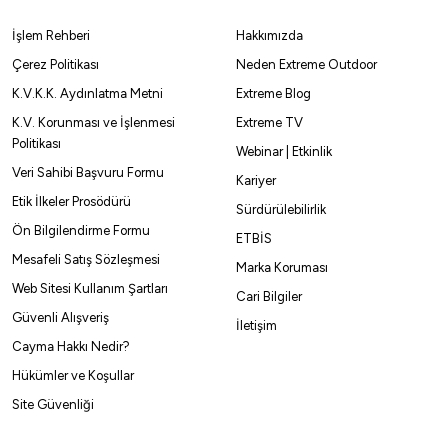
wa
İşlem Rehberi
Hakkımızda
a J-Braid X8 Dark Green Olta Misinası 300Mt
Çerez Politikası
Neden Extreme Outdoor
K.V.K.K. Aydınlatma Metni
Extreme Blog
27,96
₺
K.V. Korunması ve İşlenmesi
Extreme TV
Politikası
Webinar | Etkinlik
Havale ile 2.686,56 ₺
Veri Sahibi Başvuru Formu
Kariyer
Etik İlkeler Prosödürü
Sürdürülebilirlik
Dark Green
Ön Bilgilendirme Formu
ETBİS
Mesafeli Satış Sözleşmesi
22 MM
0,24 MM
0,28 MM
0,16 mm
0,18 MM
0,20 mm
0,13 mm
Marka Koruması
Web Sitesi Kullanım Şartları
Cari Bilgiler
Güvenli Alışveriş
İletişim
Cayma Hakkı Nedir?
%10
%
Hükümler ve Koşullar
Site Güvenliği
Remixon
Remixon Astro 8x İp Misina 300mt