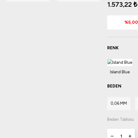
1.573,22 ₺
%5,00 
RENK
BEDEN
0,06 MM
Beden Tablosu