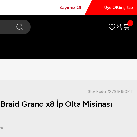
Bayimiz Ol
Üye Ol
Giriş Yap
Stok Kodu: 12796-150MT
Braid Grand x8 İp Olta Misinası
um