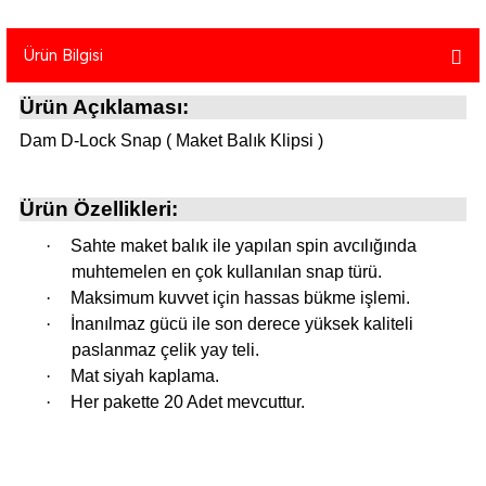
atma
olt
nerleri
lbisesi
Ürün Bilgisi
Ekipmanları
me · Ekipman
Ürün Açıklaması:
Sırt Çantası
Kılıfları
Dam D-Lock Snap ( Maket Balık Klipsi )
rler
 · Woodland
Ürün Özellikleri:
et Malzemeleri
taları
·
Sahte maket balık ile yapılan spin avcılığında
muhtemelen en çok kullanılan snap türü.
ucu Minder)
·
Maksimum kuvvet için hassas bükme işlemi.
·
İnanılmaz gücü ile son derece yüksek kaliteli
Ekipmanları
ik
paslanmaz çelik yay teli.
·
Mat siyah kaplama.
 Aksesuarları
·
Her pakette 20 Adet mevcuttur.
atta Kalma Ürünleri