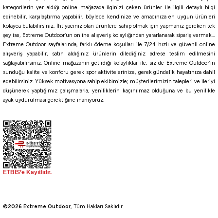
Havale ile 243,20 ₺
kategorilerin yer aldığı online mağazada ilginizi çeken ürünler ile ilgili detaylı bilgi
edinebilir, karşılaştırma yapabilir, böylece kendinize ve amacınıza en uygun ürünleri
kolayca bulabilirsiniz. İhtiyacınız olan ürünlere sahip olmak için yapmanız gereken tek
LİGHT
M
STRONG
X-STRONG
şey ise, Extreme Outdoor’un online alışveriş kolaylığından yararlanarak sipariş vermek…
%30
Extreme Outdoor sayfalarında, farklı ödeme koşulları ile 7/24 hızlı ve güvenli online
Remixon
alışveriş yapabilir, satın aldığınız ürünlerin dilediğiniz adrese teslim edilmesini
sağlayabilirsiniz. Online mağazanın getirdiği kolaylıklar ile, siz de Extreme Outdoor’in
Remixon YM-2006 Klips
sunduğu kalite ve konforu gerek spor aktivitelerinize, gerek gündelik hayatınıza dahil
edebilirsiniz. Yüksek motivasyona sahip ekibimizle; müşterilerimizin talepleri ve ileriyi
düşünerek yaptığımız çalışmalarla, yeniliklerin kaçınılmaz olduğuna ve bu yenilikle
40,60
₺
ayak uydurulması gerektiğine inanıyoruz.
58,00
₺
Havale ile 38,57 ₺
NO:0
NO:00
NO:1
NO:2
NO:3
Tükendi
Fujin
Anchor
Fujin Power Snap Maket Balık ve LRF Klipsi
Anchor LRF Klips
©2026 Extreme Outdoor
, Tüm Hakları Saklıdır.
28,80
₺
55,00
₺