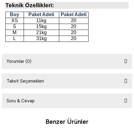
Teknik Özellikleri:
Boy
Paket Adeti
Paket Adeti
i
XS
11kg
20
S
15kg
20
M
21kg
20
L
31kg
20
Yorumlar (0)
Taksit Seçenekleri
Bu ürüne ilk yorumu siz yapın!
Soru & Cevap
Yorum Yaz
Benzer Ürünler
Ürün hakkında henüz soru sorulmamış.