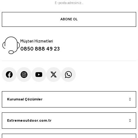
Bkk
BKK Duo Lock Snap-51 Maket Balık Klipsi
ABONE OL
79,20
₺
Müşteri Hizmetleri
0850 888 49 23
Havale ile 75,24 ₺
NO:0
NO:00
NO:1
NO:2
NO:3
NO:4
NO:5
NO:000
%30
Savage gear
Savage Gear Salt Round Snaps Klips
Kurumsal Çözümler
93,10
₺
133,00
₺
Extremeoutdoor.com.tr
Havale ile 88,44 ₺
Stainless Steel