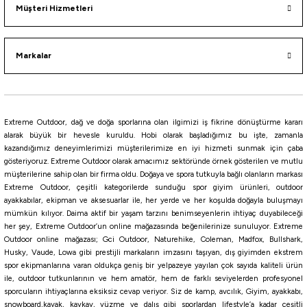
Müşteri Hizmetleri
L
M
S
XS
%10
Markalar
Owner
Owner Pro Parts All Purpose Snap ( Kaşık Maket Balık klipsi )
135,00
₺
Extreme Outdoor, dağ ve doğa sporlarına olan ilgimizi iş fikrine dönüştürme kararı
150,00
₺
alarak büyük bir hevesle kuruldu. Hobi olarak başladığımız bu işte, zamanla
kazandığımız deneyimlerimizi müşterilerimize en iyi hizmeti sunmak için çaba
Havale ile 128,25 ₺
gösteriyoruz. Extreme Outdoor olarak amacımız sektöründe örnek gösterilen ve mutlu
müşterilerine sahip olan bir firma oldu. Doğaya ve spora tutkuyla bağlı olanların markası
NO:0
NO:00
NO:1
Extreme Outdoor, çeşitli kategorilerde sunduğu spor giyim ürünleri, outdoor
ayakkabılar, ekipman ve aksesuarlar ile, her yerde ve her koşulda doğayla buluşmayı
mümkün kılıyor. Daima aktif bir yaşam tarzını benimseyenlerin ihtiyaç duyabileceği
Fiiish
her şey, Extreme Outdoor’un online mağazasında beğenilerinize sunuluyor. Extreme
Fiiish Gam Light Klips
Outdoor online mağazası; Gci Outdoor, Naturehike, Coleman, Madfox, Bullshark,
Husky, Vaude, Lowa gibi prestijli markaların imzasını taşıyan, dış giyimden ekstrem
spor ekipmanlarına varan oldukça geniş bir yelpazeye yayılan çok sayıda kaliteli ürün
ile, outdoor tutkunlarının ve hem amatör, hem de farklı seviyelerden profesyonel
256,00
₺
sporcuların ihtiyaçlarına eksiksiz cevap veriyor. Siz de kamp, avcılık, Giyim, ayakkabı,
snowboard,kayak, kaykay, yüzme ve dalış gibi sporlardan lifestyle’a kadar çeşitli