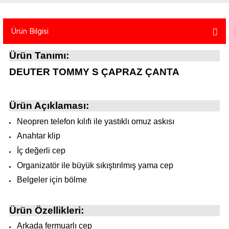
atma
olt
nerleri
lbisesi
Ürün Bilgisi
Ekipmanları
me · Ekipman
Ürün Tanımı:
Sırt Çantası
Kılıfları
DEUTER TOMMY S ÇAPRAZ ÇANTA
rler
 · Woodland
Ürün Açıklaması:
et Malzemeleri
taları
Neopren telefon kılıfı ile yastıklı omuz askısı
ucu Minder)
Anahtar klip
İç değerli cep
Ekipmanları
ik
Organizatör ile büyük sıkıştırılmış yama cep
Belgeler için bölme
 Aksesuarları
Ürün Özellikleri:
atta Kalma Ürünleri
Arkada fermuarlı cep