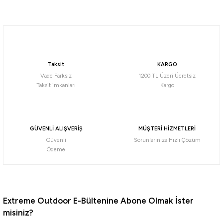
Tükendi
Tükendi
Soru Sor
Loap
Deuter
Loap Olla Çapraz Askılı Çanta
Deuter Travel Belt Çapraz Çanta
Taksit
KARGO
1.670,96
₺
355,00
₺
Vade Farksız
1200 TL Üzeri Ücretsiz
1.758,90
₺
Taksit imkanları
Kargo
Havale ile 337,25 ₺
Havale ile 1.587,41 ₺
GÜVENLİ ALIŞVERİŞ
MÜŞTERİ HİZMETLERİ
Güvenli
Sorunlarınıza Hızlı Çözüm
Ödeme
Extreme Outdoor E-Bültenine Abone Olmak İster
misiniz?