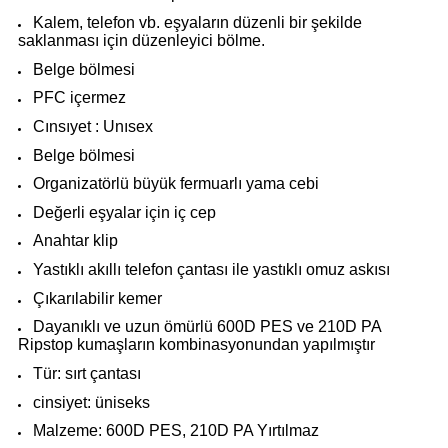
Kalem, telefon vb. eşyaların düzenli bir şekilde
saklanması için düzenleyici bölme.
i
Belge bölmesi
PFC içermez
Cınsıyet : Unısex
Belge bölmesi
Organizatörlü büyük fermuarlı yama cebi
Değerli eşyalar için iç cep
Anahtar klip
Yastıklı akıllı telefon çantası ile yastıklı omuz askısı
Çıkarılabilir kemer
Dayanıklı ve uzun ömürlü 600D PES ve 210D PA
Ripstop kumaşların kombinasyonundan yapılmıştır
Tür: sırt çantası
cinsiyet: üniseks
Malzeme: 600D PES, 210D PA Yırtılmaz