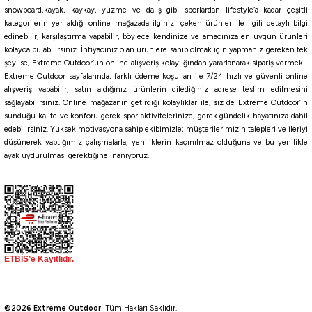
snowboard,kayak, kaykay, yüzme ve dalış gibi sporlardan lifestyle’a kadar çeşitli
kategorilerin yer aldığı online mağazada ilginizi çeken ürünler ile ilgili detaylı bilgi
edinebilir, karşılaştırma yapabilir, böylece kendinize ve amacınıza en uygun ürünleri
kolayca bulabilirsiniz. İhtiyacınız olan ürünlere sahip olmak için yapmanız gereken tek
şey ise, Extreme Outdoor’un online alışveriş kolaylığından yararlanarak sipariş vermek…
Extreme Outdoor sayfalarında, farklı ödeme koşulları ile 7/24 hızlı ve güvenli online
alışveriş yapabilir, satın aldığınız ürünlerin dilediğiniz adrese teslim edilmesini
sağlayabilirsiniz. Online mağazanın getirdiği kolaylıklar ile, siz de Extreme Outdoor’in
sunduğu kalite ve konforu gerek spor aktivitelerinize, gerek gündelik hayatınıza dahil
edebilirsiniz. Yüksek motivasyona sahip ekibimizle; müşterilerimizin talepleri ve ileriyi
düşünerek yaptığımız çalışmalarla, yeniliklerin kaçınılmaz olduğuna ve bu yenilikle
ayak uydurulması gerektiğine inanıyoruz.
©2026 Extreme Outdoor
, Tüm Hakları Saklıdır.