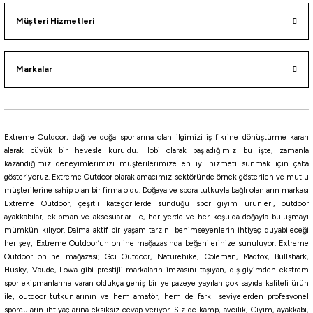
Müşteri Hizmetleri
Markalar
Extreme Outdoor, dağ ve doğa sporlarına olan ilgimizi iş fikrine dönüştürme kararı
alarak büyük bir hevesle kuruldu. Hobi olarak başladığımız bu işte, zamanla
kazandığımız deneyimlerimizi müşterilerimize en iyi hizmeti sunmak için çaba
gösteriyoruz. Extreme Outdoor olarak amacımız sektöründe örnek gösterilen ve mutlu
müşterilerine sahip olan bir firma oldu. Doğaya ve spora tutkuyla bağlı olanların markası
Extreme Outdoor, çeşitli kategorilerde sunduğu spor giyim ürünleri, outdoor
ayakkabılar, ekipman ve aksesuarlar ile, her yerde ve her koşulda doğayla buluşmayı
mümkün kılıyor. Daima aktif bir yaşam tarzını benimseyenlerin ihtiyaç duyabileceği
her şey, Extreme Outdoor’un online mağazasında beğenilerinize sunuluyor. Extreme
Outdoor online mağazası; Gci Outdoor, Naturehike, Coleman, Madfox, Bullshark,
Husky, Vaude, Lowa gibi prestijli markaların imzasını taşıyan, dış giyimden ekstrem
spor ekipmanlarına varan oldukça geniş bir yelpazeye yayılan çok sayıda kaliteli ürün
ile, outdoor tutkunlarının ve hem amatör, hem de farklı seviyelerden profesyonel
sporcuların ihtiyaçlarına eksiksiz cevap veriyor. Siz de kamp, avcılık, Giyim, ayakkabı,