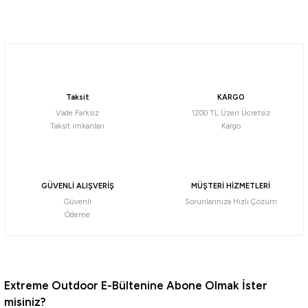
Tükendi
Soru Sor
Berg
Berg Tent Plus 6 Ux Mevsimlik 6 Kişilik Kamp Çadırı
Taksit
KARGO
5.890,50
₺
Vade Farksız
1200 TL Üzeri Ücretsiz
Taksit imkanları
Kargo
Havale ile 5.595,98 ₺
GÜVENLİ ALIŞVERİŞ
MÜŞTERİ HİZMETLERİ
Güvenli
Sorunlarınıza Hızlı Çözüm
Ödeme
Extreme Outdoor E-Bültenine Abone Olmak İster
misiniz?