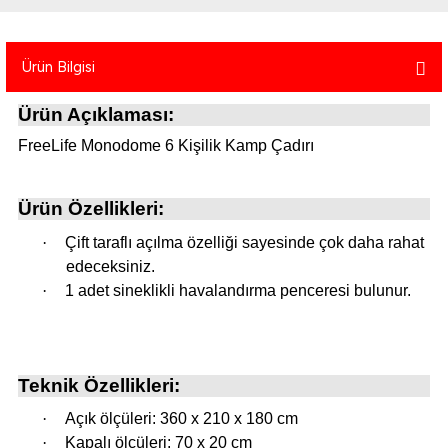
atma
olt
nerleri
lbisesi
Ekipmanları
me · Ekipman
Ürün Bilgisi
Ürün Açıklaması:
Sırt Çantası
Kılıfları
FreeLife Monodome 6 Kişilik Kamp Çadırı
rler
 · Woodland
Ürün Özellikleri:
et Malzemeleri
taları
·
Çift taraflı açılma özelliği sayesinde çok daha rahat
ucu Minder)
edeceksiniz.
·
1 adet sineklikli havalandırma penceresi bulunur.
Ekipmanları
ik
 Aksesuarları
Teknik Özellikleri:
atta Kalma Ürünleri
·
Açık ölçüleri: 360 x 210 x 180 cm
·
Kapalı ölçüleri: 70 x 20 cm