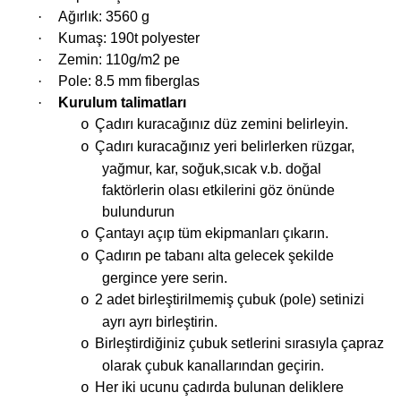
·
Ağırlık: 3560 g
·
Kumaş: 190t polyester
i
·
Zemin: 110g/m2 pe
·
Pole: 8.5 mm fiberglas
·
Kurulum talimatları
Çadırı kuracağınız düz zemini belirleyin.
o
Çadırı kuracağınız yeri belirlerken rüzgar,
o
yağmur, kar, soğuk,sıcak v.b. doğal
faktörlerin olası etkilerini göz önünde
bulundurun
Çantayı açıp tüm ekipmanları çıkarın.
o
Çadırın pe tabanı alta gelecek şekilde
o
gergince yere serin.
2 adet birleştirilmemiş çubuk (pole) setinizi
o
ayrı ayrı birleştirin.
Birleştirdiğiniz çubuk setlerini sırasıyla çapraz
o
olarak çubuk kanallarından geçirin.
Her iki ucunu çadırda bulunan deliklere
o