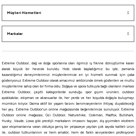
Müşteri Hizmetleri
Markalar
Extreme Outdoor, dağ ve doğa sporlarına olan ilgimizi iş fikrine dönüştürme kararı
alarak büyük bir hevesle kuruldu. Hobi olarak başladığımız bu işte, zamanla
kazandığımız deneyimlerimizi müşterilerimize en iyi hizmeti sunmak için çaba
gösteriyoruz. Extreme Outdoor olarak amacımız sektöründe örnek gösterilen ve mutlu
müşterilerine sahip olan bir firma oldu. Doğaya ve spora tutkuyla bağlı olanların markası
Extreme Outdoor, çeşitli kategorilerde sunduğu spor giyim ürünleri, outdoor
ayakkabılar, ekipman ve aksesuarlar ile, her yerde ve her koşulda doğayla buluşmayı
mümkün kılıyor. Daima aktif bir yaşam tarzını benimseyenlerin ihtiyaç duyabileceği
her şey, Extreme Outdoor’un online mağazasında beğenilerinize sunuluyor. Extreme
Outdoor online mağazası; Gci Outdoor, Naturehike, Coleman, Madfox, Bullshark,
Husky, Vaude, Lowa gibi prestijli markaların imzasını taşıyan, dış giyimden ekstrem
spor ekipmanlarına varan oldukça geniş bir yelpazeye yayılan çok sayıda kaliteli ürün
ile, outdoor tutkunlarının ve hem amatör, hem de farklı seviyelerden profesyonel