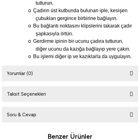
tutturun.
Çadırın üst kutbunda bulunan iple, kesişen
o
çubukları gergince birbirine bağlayın.
Bu bağlantı noktasını klipslerini takarak çadır
o
şapkasıyla örtün.
Gerdirme ipinin bir ucunu çadıra tutturun,
o
diğer ucunu da kazığa bağlayıp yere çakın.
Bu işlemi diğer ip ve kazıklarla da uygulayın.
o
Yorumlar (0)
Taksit Seçenekleri
Bu ürüne ilk yorumu siz yapın!
Soru & Cevap
Yorum Yaz
Benzer Ürünler
Ürün hakkında henüz soru sorulmamış.