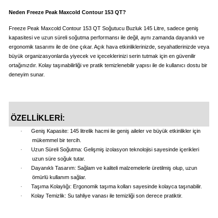
Neden Freeze Peak Maxcold Contour 153 QT?
i
Freeze Peak Maxcold Contour 153 QT Soğutucu Buzluk 145 Litre, sadece geniş
kapasitesi ve uzun süreli soğutma performansı ile değil, aynı zamanda dayanıklı ve
ergonomik tasarımı ile de öne çıkar. Açık hava etkinliklerinizde, seyahatlerinizde veya
büyük organizasyonlarda yiyecek ve içeceklerinizi serin tutmak için en güvenilir
ortağınızdır. Kolay taşınabilirliği ve pratik temizlenebilir yapısı ile de kullanıcı dostu bir
deneyim sunar.
ÖZELLİKLERİ:
·
Geniş Kapasite: 145 litrelik hacmi ile geniş aileler ve büyük etkinlikler için
mükemmel bir tercih.
·
Uzun Süreli Soğutma: Gelişmiş izolasyon teknolojisi sayesinde içerikleri
uzun süre soğuk tutar.
·
Dayanıklı Tasarım: Sağlam ve kaliteli malzemelerle üretilmiş olup, uzun
ömürlü kullanım sağlar.
·
Taşıma Kolaylığı: Ergonomik taşıma kolları sayesinde kolayca taşınabilir.
·
Kolay Temizlik: Su tahliye vanası ile temizliği son derece pratiktir.