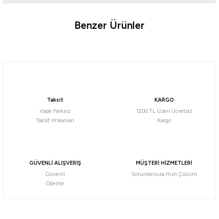
Benzer Ürünler
Ürün hakkında henüz soru sorulmamış.
%5
Yeni
Soru Sor
Coleman
Coleman Daintree Personal Chest Hard Cooler Soğutucu Buzluk 44 Lt
Taksit
KARGO
9.495,25
₺
Vade Farksız
1200 TL Üzeri Ücretsiz
9.995,00
₺
Taksit imkanları
Kargo
Havale ile 9.020,49 ₺
%5
Yeni
Coleman
GÜVENLİ ALIŞVERİŞ
MÜŞTERİ HİZMETLERİ
Coleman Daintree Personal Wheeled Hard Cooler Tekerlekli Soğutucu Buzluk 57 Lt
Güvenli
Sorunlarınıza Hızlı Çözüm
Ödeme
11.395,25
₺
11.995,00
₺