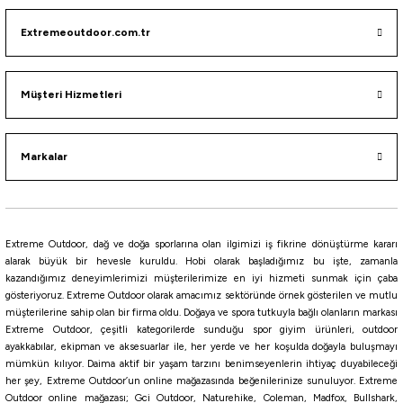
Yeni
Coleman
Extremeoutdoor.com.tr
Coleman Daintree Extreme Jug Soğutucu Buzluk 2.7 Lt
2.845,25
₺
Müşteri Hizmetleri
2.995,00
₺
Havale ile 2.702,99 ₺
Markalar
%5
Yeni
Coleman
Coleman Daintree Extreme Jug Soğutucu Buzluk 5.5 Lt
Extreme Outdoor, dağ ve doğa sporlarına olan ilgimizi iş fikrine dönüştürme kararı
alarak büyük bir hevesle kuruldu. Hobi olarak başladığımız bu işte, zamanla
3.320,25
₺
kazandığımız deneyimlerimizi müşterilerimize en iyi hizmeti sunmak için çaba
3.495,00
₺
gösteriyoruz. Extreme Outdoor olarak amacımız sektöründe örnek gösterilen ve mutlu
müşterilerine sahip olan bir firma oldu. Doğaya ve spora tutkuyla bağlı olanların markası
Havale ile 3.154,24 ₺
Extreme Outdoor, çeşitli kategorilerde sunduğu spor giyim ürünleri, outdoor
%5
ayakkabılar, ekipman ve aksesuarlar ile, her yerde ve her koşulda doğayla buluşmayı
mümkün kılıyor. Daima aktif bir yaşam tarzını benimseyenlerin ihtiyaç duyabileceği
Yeni
Coleman
her şey, Extreme Outdoor’un online mağazasında beğenilerinize sunuluyor. Extreme
Coleman Daintree KEG Jug Cooler Soğutucu Buzluk Sürahi 10 Lt
Outdoor online mağazası; Gci Outdoor, Naturehike, Coleman, Madfox, Bullshark,