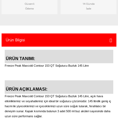
Güvenli
14 Günde
atma
olt
nerleri
lbisesi
Ödeme
İade
Ekipmanları
me · Ekipman
Sırt Çantası
Kılıfları
Ürün Bilgisi
rler
 · Woodland
et Malzemeleri
taları
ÜRÜN TANIMI:
Freeze Peak Maxcold Contour 153 QT Soğutucu Buzluk 145 Litre
ucu Minder)
Ekipmanları
ik
ÜRÜN AÇIKLAMASI:
 Aksesuarları
Freeze Peak Maxcold Contour 153 QT Soğutucu Buzluk 145 Litre, açık hava
etkinlikleriniz ve seyahatleriniz için ideal bir soğutucu çözümüdür. 145 litrelik geniş iç
hacmi ile yiyeceklerinizi ve içeceklerinizi uzun süre soğuk tutarak, ferahlatıcı bir
atta Kalma Ürünleri
deneyim sunar. Kapak kısmında bulunun 3 adet 500 ml buz aküleri sayesinde daha
uzun süre performans sağlar.