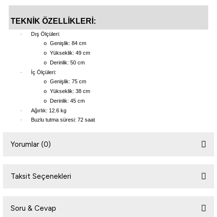
TEKNİK ÖZELLİKLERİ:
·
Dış Ölçüleri:
Genişlik: 84 cm
o
Yükseklik: 49 cm
o
Derinlik: 50 cm
o
·
İç Ölçüleri:
Genişlik: 75 cm
o
Yükseklik: 38 cm
o
Derinlik: 45 cm
o
·
Ağırlık: 12.6 kg
·
Buzlu tutma süresi: 72 saat
Yorumlar (0)
Taksit Seçenekleri
Bu ürüne ilk yorumu siz yapın!
Soru & Cevap
Yorum Yaz