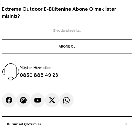
Havale ile 10.825,49 ₺
Extreme Outdoor E-Bültenine Abone Olmak İster
%5
misiniz?
Yeni
Coleman
Coleman Daintree Personal Wheeled Hard Cooler Tekerlekli Soğutucu Buzluk 38 Lt
ABONE OL
8.545,25
₺
8.995,00
₺
Havale ile 8.117,99 ₺
Müşteri Hizmetleri
%5
0850 888 49 23
Yeni
Coleman
Coleman Daintree Personal Hard Cooler Soğutucu Buzluk 15 Lt
4.226,55
₺
4.449,00
₺
Havale ile 4.015,22 ₺
Kurumsal Çözümler
%5