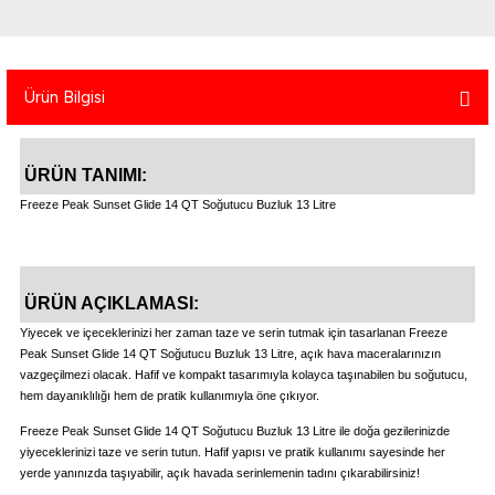
atma
olt
nerleri
lbisesi
Ekipmanları
me · Ekipman
Ürün Bilgisi
Sırt Çantası
Kılıfları
ÜRÜN TANIMI:
rler
 · Woodland
Freeze Peak Sunset Glide 14 QT Soğutucu Buzluk 13 Litre
et Malzemeleri
taları
ucu Minder)
ÜRÜN AÇIKLAMASI:
Yiyecek ve içeceklerinizi her zaman taze ve serin tutmak için tasarlanan Freeze
Ekipmanları
ik
Peak Sunset Glide 14 QT Soğutucu Buzluk 13 Litre, açık hava maceralarınızın
vazgeçilmezi olacak. Hafif ve kompakt tasarımıyla kolayca taşınabilen bu soğutucu,
hem dayanıklılığı hem de pratik kullanımıyla öne çıkıyor.
 Aksesuarları
Freeze Peak Sunset Glide 14 QT Soğutucu Buzluk 13 Litre ile doğa gezilerinizde
atta Kalma Ürünleri
yiyeceklerinizi taze ve serin tutun. Hafif yapısı ve pratik kullanımı sayesinde her
yerde yanınızda taşıyabilir, açık havada serinlemenin tadını çıkarabilirsiniz!