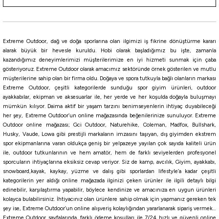
Yeni
Coleman
Coleman Daintree Extreme Jug Soğutucu Buzluk 5.5 Lt
Extreme Outdoor, dağ ve doğa sporlarına olan ilgimizi iş fikrine dönüştürme kararı
alarak büyük bir hevesle kuruldu. Hobi olarak başladığımız bu işte, zamanla
3.320,25
₺
kazandığımız deneyimlerimizi müşterilerimize en iyi hizmeti sunmak için çaba
3.495,00
₺
gösteriyoruz. Extreme Outdoor olarak amacımız sektöründe örnek gösterilen ve mutlu
müşterilerine sahip olan bir firma oldu. Doğaya ve spora tutkuyla bağlı olanların markası
Havale ile 3.154,24 ₺
Extreme Outdoor, çeşitli kategorilerde sunduğu spor giyim ürünleri, outdoor
%5
ayakkabılar, ekipman ve aksesuarlar ile, her yerde ve her koşulda doğayla buluşmayı
mümkün kılıyor. Daima aktif bir yaşam tarzını benimseyenlerin ihtiyaç duyabileceği
Yeni
Coleman
her şey, Extreme Outdoor’un online mağazasında beğenilerinize sunuluyor. Extreme
Coleman Daintree KEG Jug Cooler Soğutucu Buzluk Sürahi 10 Lt
Outdoor online mağazası; Gci Outdoor, Naturehike, Coleman, Madfox, Bullshark,
Husky, Vaude, Lowa gibi prestijli markaların imzasını taşıyan, dış giyimden ekstrem
spor ekipmanlarına varan oldukça geniş bir yelpazeye yayılan çok sayıda kaliteli ürün
ile, outdoor tutkunlarının ve hem amatör, hem de farklı seviyelerden profesyonel
4.986,55
₺
sporcuların ihtiyaçlarına eksiksiz cevap veriyor. Siz de kamp, avcılık, Giyim, ayakkabı,
5.249,00
₺
snowboard,kayak, kaykay, yüzme ve dalış gibi sporlardan lifestyle’a kadar çeşitli
Havale ile 4.737,22 ₺
kategorilerin yer aldığı online mağazada ilginizi çeken ürünler ile ilgili detaylı bilgi
edinebilir, karşılaştırma yapabilir, böylece kendinize ve amacınıza en uygun ürünleri
%5
kolayca bulabilirsiniz. İhtiyacınız olan ürünlere sahip olmak için yapmanız gereken tek
Yeni
şey ise, Extreme Outdoor’un online alışveriş kolaylığından yararlanarak sipariş vermek…
Coleman
Extreme Outdoor sayfalarında, farklı ödeme koşulları ile 7/24 hızlı ve güvenli online