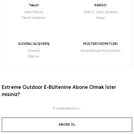
Taksit
KARGO
9.495,25
₺
Vade Farksız
1200 TL Üzeri Ücretsiz
9.995,00
₺
Taksit imkanları
Kargo
Havale ile 9.020,49 ₺
%5
Yeni
Coleman
GÜVENLİ ALIŞVERİŞ
MÜŞTERİ HİZMETLERİ
Coleman Daintree Personal Wheeled Hard Cooler Tekerlekli Soğutucu Buzluk 57 Lt
Güvenli
Sorunlarınıza Hızlı Çözüm
Ödeme
11.395,25
₺
11.995,00
₺
Havale ile 10.825,49 ₺
Extreme Outdoor E-Bültenine Abone Olmak İster
%5
misiniz?
Yeni
Coleman
Coleman Daintree Personal Wheeled Hard Cooler Tekerlekli Soğutucu Buzluk 38 Lt
ABONE OL
8.545,25
₺
8.995,00
₺