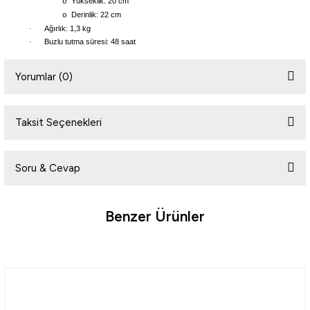
Yükseklik: 20 cm
o
Derinlik: 22 cm
o
·
Ağırlık: 1,3 kg
·
Buzlu tutma süresi: 48 saat
Yorumlar (0)
Taksit Seçenekleri
Bu ürüne ilk yorumu siz yapın!
Soru & Cevap
Yorum Yaz
Benzer Ürünler
Ürün hakkında henüz soru sorulmamış.
%5
Yeni
Soru Sor
Coleman
Coleman Daintree Personal Chest Hard Cooler Soğutucu Buzluk 44 Lt