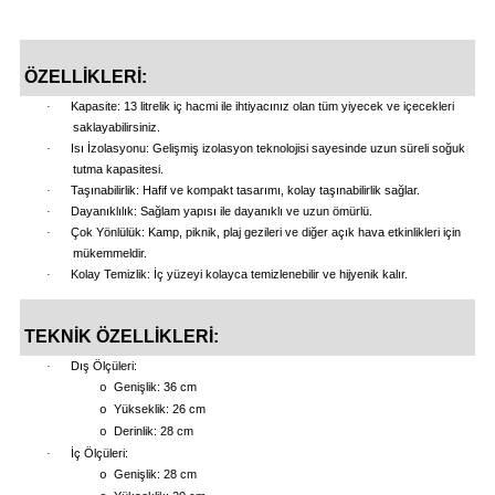
i
ÖZELLİKLERİ:
·
Kapasite: 13 litrelik iç hacmi ile ihtiyacınız olan tüm yiyecek ve içecekleri
saklayabilirsiniz.
·
Isı İzolasyonu: Gelişmiş izolasyon teknolojisi sayesinde uzun süreli soğuk
tutma kapasitesi.
·
Taşınabilirlik: Hafif ve kompakt tasarımı, kolay taşınabilirlik sağlar.
·
Dayanıklılık: Sağlam yapısı ile dayanıklı ve uzun ömürlü.
·
Çok Yönlülük: Kamp, piknik, plaj gezileri ve diğer açık hava etkinlikleri için
mükemmeldir.
·
Kolay Temizlik: İç yüzeyi kolayca temizlenebilir ve hijyenik kalır.
TEKNİK ÖZELLİKLERİ:
·
Dış Ölçüleri:
Genişlik: 36 cm
o
Yükseklik: 26 cm
o
Derinlik: 28 cm
o
·
İç Ölçüleri:
Genişlik: 28 cm
o