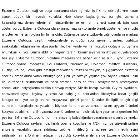
Extreme Outdoor, dağ ve doğa sporlarına olan ilgimizi iş fikrine dönüştürme kararı
alarak büyük bir hevesle kuruldu. Hobi olarak başladığımız bu işte, zamanla
kazandığımız deneyimlerimizi müşterilerimize en iyi hizmeti sunmak için çaba
gösteriyoruz. Extreme Outdoor olarak amacımız sektöründe örnek gösterilen ve mutlu
müşterilerine sahip olan bir firma oldu. Doğaya ve spora tutkuyla bağlı olanların markası
Extreme Outdoor, çeşitli kategorilerde sunduğu spor giyim ürünleri, outdoor
ayakkabılar, ekipman ve aksesuarlar ile, her yerde ve her koşulda doğayla buluşmayı
mümkün kılıyor. Daima aktif bir yaşam tarzını benimseyenlerin ihtiyaç duyabileceği
her şey, Extreme Outdoor’un online mağazasında beğenilerinize sunuluyor. Extreme
Outdoor online mağazası; Gci Outdoor, Naturehike, Coleman, Madfox, Bullshark,
Husky, Vaude, Lowa gibi prestijli markaların imzasını taşıyan, dış giyimden ekstrem
spor ekipmanlarına varan oldukça geniş bir yelpazeye yayılan çok sayıda kaliteli ürün
ile, outdoor tutkunlarının ve hem amatör, hem de farklı seviyelerden profesyonel
sporcuların ihtiyaçlarına eksiksiz cevap veriyor. Siz de kamp, avcılık, Giyim, ayakkabı,
snowboard,kayak, kaykay, yüzme ve dalış gibi sporlardan lifestyle’a kadar çeşitli
kategorilerin yer aldığı online mağazada ilginizi çeken ürünler ile ilgili detaylı bilgi
edinebilir, karşılaştırma yapabilir, böylece kendinize ve amacınıza en uygun ürünleri
kolayca bulabilirsiniz. İhtiyacınız olan ürünlere sahip olmak için yapmanız gereken tek
şey ise, Extreme Outdoor’un online alışveriş kolaylığından yararlanarak sipariş vermek…
Extreme Outdoor sayfalarında, farklı ödeme koşulları ile 7/24 hızlı ve güvenli online
alışveriş yapabilir, satın aldığınız ürünlerin dilediğiniz adrese teslim edilmesini
sağlayabilirsiniz. Online mağazanın getirdiği kolaylıklar ile, siz de Extreme Outdoor’in