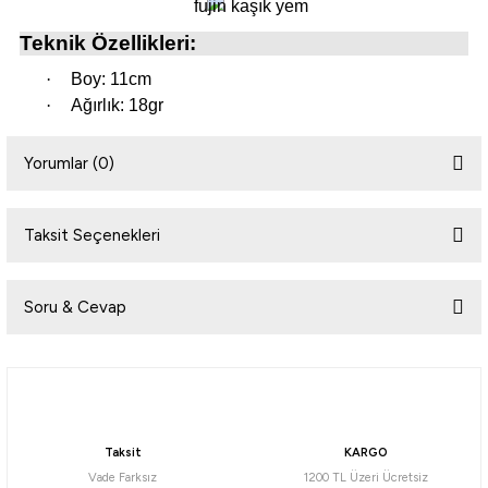
Teknik Özellikleri:
i
·
Boy: 11cm
·
Ağırlık: 18gr
Yorumlar (0)
Taksit Seçenekleri
Bu ürüne ilk yorumu siz yapın!
Soru & Cevap
Yorum Yaz
Ürün hakkında henüz soru sorulmamış.
Taksit
KARGO
Soru Sor
Vade Farksız
1200 TL Üzeri Ücretsiz