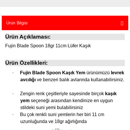
atma
olt
nerleri
lbisesi
Ekipmanları
me · Ekipman
Ürün Bilgisi
Sırt Çantası
Kılıfları
Ürün Açıklaması:
Fujin Blade Spoon 18gr 11cm Lüfer Kaşık
rler
 · Woodland
et Malzemeleri
taları
Ürün Özellikleri:
·
Fujin Blade Spoon Kaşık Yem
ürünümüzü
levrek
ucu Minder)
avcılığı
ve benzeri balık avlarında kullanabilirsiniz.
Ekipmanları
ik
·
Zengin renk çeşitleriyle sayesinde birçok
kaşık
yem
seçeneği arasından kendinize en uygun
 Aksesuarları
stildeki suni yemi bulabilirsiniz
·
Bu çok renkli suni yemlerin her biri 11 cm
atta Kalma Ürünleri
uzunluğunda ve 18gr ağırlığında