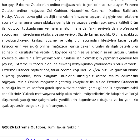
her şey, Extreme Outdoor’un online mağazasında beğenilerinize sunuluyor. Extreme
Outdoor online mağazası; Gci Outdoor, Naturehike, Coleman, Madfox, Bullshark,
2.827,96
₺
Husky, Vaude, Lowa gibi prestijli markaların imzasını taşıyan, dış giyimden ekstrem
spor ekipmanlarına varan oldukça geniş bir yelpazeye yayılan çok sayıda kaliteli ürün
ile, outdoor tutkunlarının ve hem amatör, hem de farklı seviyelerden profesyonel
Havale ile 2.686,56 ₺
sporcuların ihtiyaçlarına eksiksiz cevap veriyor. Siz de kamp, avcılık, Giyim, ayakkabı,
snowboard,kayak, kaykay, yüzme ve dalış gibi sporlardan lifestyle’a kadar çeşitli
Dark Green
kategorilerin yer aldığı online mağazada ilginizi çeken ürünler ile ilgili detaylı bilgi
edinebilir, karşılaştırma yapabilir, böylece kendinize ve amacınıza en uygun ürünleri
0,22 MM
0,24 MM
0,28 MM
0,16 mm
0,18 MM
0,20 mm
0,13 mm
kolayca bulabilirsiniz. İhtiyacınız olan ürünlere sahip olmak için yapmanız gereken tek
şey ise, Extreme Outdoor’un online alışveriş kolaylığından yararlanarak sipariş vermek…
Extreme Outdoor sayfalarında, farklı ödeme koşulları ile 7/24 hızlı ve güvenli online
Fujin
alışveriş yapabilir, satın aldığınız ürünlerin dilediğiniz adrese teslim edilmesini
Fujin Ajime Braid 4x İp
sağlayabilirsiniz. Online mağazanın getirdiği kolaylıklar ile, siz de Extreme Outdoor’in
sunduğu kalite ve konforu gerek spor aktivitelerinize, gerek gündelik hayatınıza dahil
edebilirsiniz. Yüksek motivasyona sahip ekibimizle; müşterilerimizin talepleri ve ileriyi
düşünerek yaptığımız çalışmalarla, yeniliklerin kaçınılmaz olduğuna ve bu yenilikle
325,60
₺
ayak uydurulması gerektiğine inanıyoruz.
Havale ile 309,32 ₺
©2026 Extreme Outdoor
, Tüm Hakları Saklıdır.
PİNK