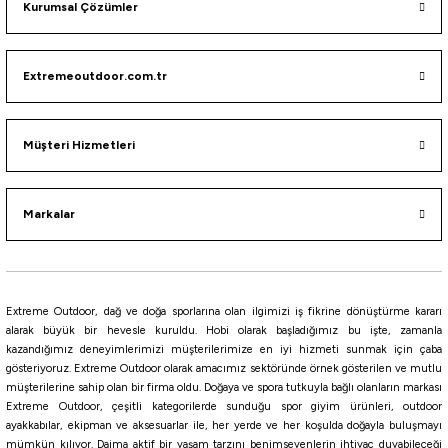
Gray/Light
Kurumsal Çözümler
0,10 mm
0,06 MM
0,13 mm
0,16 mm
Extremeoutdoor.com.tr
Daiwa
Daiwa Saltiga Dura Sensor EX+Si3 12x Braid İp Misina
Müşteri Hizmetleri
8.003,35
₺
Markalar
Havale ile 7.603,18 ₺
MULTİCOLOR
Extreme Outdoor, dağ ve doğa sporlarına olan ilgimizi iş fikrine dönüştürme kararı
300 MT
alarak büyük bir hevesle kuruldu. Hobi olarak başladığımız bu işte, zamanla
kazandığımız deneyimlerimizi müşterilerimize en iyi hizmeti sunmak için çaba
0,14 MM
0,16 MM
0,18 MM
gösteriyoruz. Extreme Outdoor olarak amacımız sektöründe örnek gösterilen ve mutlu
müşterilerine sahip olan bir firma oldu. Doğaya ve spora tutkuyla bağlı olanların markası
Daiwa
Extreme Outdoor, çeşitli kategorilerde sunduğu spor giyim ürünleri, outdoor
Daiwa J-Braid X8 Dark Green Olta Misinası 300Mt
ayakkabılar, ekipman ve aksesuarlar ile, her yerde ve her koşulda doğayla buluşmayı
mümkün kılıyor. Daima aktif bir yaşam tarzını benimseyenlerin ihtiyaç duyabileceği