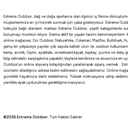
Extreme Outdoor, dağ ve doğa sporlarına olan ilgimizi iş fikrine dönüştürm
müşterilerimize en iyi hizmeti sunmak için çaba gösteriyoruz. Extreme Outd
tutkuyla bağlı olanların markası Extreme Outdoor, çeşitli kategorilerde 
buluşmayı mümkün kılıyor. Daima aktif bir yaşam tarzını benimseyenlerin 
online mağazası; Gci Outdoor, Naturehike, Coleman, Madfox, Bullshark, Hus
geniş bir yelpazeye yayılan çok sayıda kaliteli ürün ile, outdoor tutkunlar
kamp, avcılık, Giyim, ayakkabı, snowboard,kayak, kaykay, yüzme ve dalış gibi 
bilgi edinebilir, karşılaştırma yapabilir, böylece kendinize ve amacınıza en 
Outdoor’un online alışveriş kolaylığından yararlanarak sipariş vermek… Extre
ürünlerin dilediğiniz adrese teslim edilmesini sağlayabilirsiniz. Online mağa
gündelik hayatınıza dahil edebilirsiniz. Yüksek motivasyona sahip ekibimizl
yenilikle ayak uydurulması gerektiğine inanıyoruz.
©2026 Extreme Outdoor
, Tüm Hakları Saklıdır.