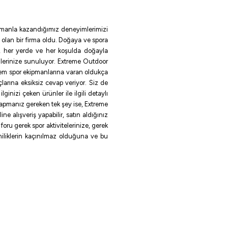
 zamanla kazandığımız deneyimlerimizi
 olan bir firma oldu. Doğaya ve spora
le, her yerde ve her koşulda doğayla
ilerinize sunuluyor. Extreme Outdoor
rem spor ekipmanlarına varan oldukça
larına eksiksiz cevap veriyor. Siz de
inizi çeken ürünler ile ilgili detaylı
 yapmanız gereken tek şey ise, Extreme
e alışveriş yapabilir, satın aldığınız
oru gerek spor aktivitelerinize, gerek
eniliklerin kaçınılmaz olduğuna ve bu