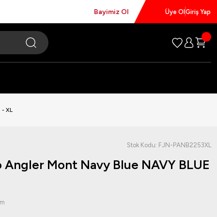
Bayimiz Ol
Üye Ol
Giriş Yap
 - XL
Stok Kodu: FJN-PANB2253XL
ro Angler Mont Navy Blue NAVY BLUE
um