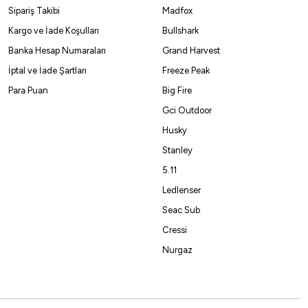
Sipariş Takibi
Madfox
Kargo ve İade Koşulları
Bullshark
Banka Hesap Numaraları
Grand Harvest
İptal ve İade Şartları
Freeze Peak
Para Puan
Big Fire
Gci Outdoor
Husky
Stanley
5.11
Ledlenser
Seac Sub
Cressi
Nurgaz