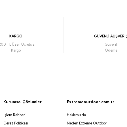
Kendo
Fujin
Kendo Aquila Lacivert Mont
Fujin Ra
555,02
₺
1.390,
KARGO
GÜVENLİ ALIŞVERİ
Havale ile 527,27 ₺
200 TL Üzeri Ücretsiz
Güvenli
Kargo
Ödeme
o
LACİVERT
XL
2XL
L
M
S
XL
2XL
Tükendi
Tükendi
DAM
Kurumsal Çözümler
Extremeoutdoor.com.tr
ftshell Mont
Dam Imax Intenze Jacket Fiery Red/Ink C
İşlem Rehberi
Hakkımızda
2.858,78
₺
Çerez Politikası
Neden Extreme Outdoor