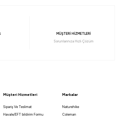
incoat Yağmurluk Brown Camo
84
₺
Ş
MÜŞTERİ HİZMETLERİ
Havale ile 1.321,30 ₺
Sorunlarınıza Hızlı Çözüm
Brown Camo
L
M
S
XL
Müşteri Hizmetleri
Markalar
eket
Sipariş Ve Teslimat
Naturehike
Havale/EFT bildirim Formu
Coleman