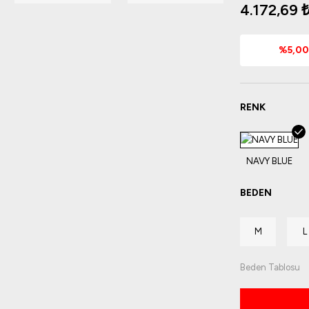
4.172,69 
%5,00 
RENK
BEDEN
M
L
Beden Tablosu