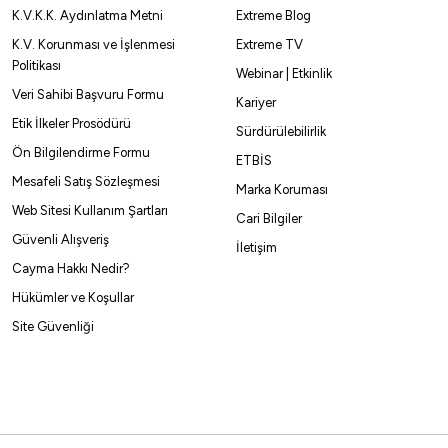
K.V.K.K. Aydınlatma Metni
Extreme Blog
 ile 1.382,05 ₺
Havale ile 2.715,84 ₺
K.V. Korunması ve İşlenmesi
Extreme TV
Politikası
Webinar | Etkinlik
AVİ
GRİ
Veri Sahibi Başvuru Formu
Kariyer
Etik İlkeler Prosödürü
Sürdürülebilirlik
S
XL
2XL
Ön Bilgilendirme Formu
ETBİS
Mesafeli Satış Sözleşmesi
Marka Koruması
Web Sitesi Kullanım Şartları
Cari Bilgiler
Güvenli Alışveriş
İletişim
Cayma Hakkı Nedir?
Hükümler ve Koşullar
Site Güvenliği