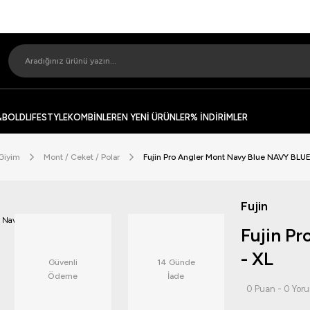
&BOLD
LIFESTYLE
KOMBİNLER
EN YENİ ÜRÜNLER
% İNDİRİMLER
 Giyim
Mont / Ceket / Polar
Fujin Pro Angler Mont Navy Blue NAVY BLUE
Fujin
Fujin P
- XL
Güvenli
14 Günde
Ödeme
İade
0 Puan - 0 Yor