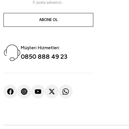
Havale ile 288,28 ₺
Havale
ABONE OL
2XL
L
M
XL
M
L
M
Müşteri Hizmetleri
0850 888 49 23