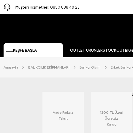
Müşteri Hizmetleri:
0850 888 49 23
KEŞFE BAŞLA
OUTLET ÜRÜNLER
STOCKOUT
BIG
Anasayfa
BALIKÇILIK EKİPMANLARI
Balıkçı Giyim
Erkek Balıkçı
Vade Farksız
1200 TL Üzeri
Taksit
Ücretsiz
Kargo