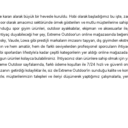
e kararı alarak büyük bir hevesle kuruldu. Hobi olarak başladığımız bu işte,
oor olarak amacımız sektöründe örnek gösterilen ve mutlu müşterilerine sahip
sunduğu spor giyim ürünleri, outdoor ayakkabılar, ekipman ve aksesuarlar i
ihtiyaç duyabileceği her şey, Extreme Outdoor’un online mağazasında beğen
ky, Vaude, Lowa gibi prestijli markaların imzasını taşıyan, dış giyimden ekst
ının ve hem amatör, hem de farklı seviyelerden profesyonel sporcuların ihtiyaç
sporlardan lifestyle’a kadar çeşitli kategorilerin yer aldığı online mağazada ilg
uygun ürünleri kolayca bulabilirsiniz. İhtiyacınız olan ürünlere sahip olmak için
me Outdoor sayfalarında, farklı ödeme koşulları ile 7/24 hızlı ve güvenli onlin
zanın getirdiği kolaylıklar ile, siz de Extreme Outdoor’in sunduğu kalite ve konf
e; müşterilerimizin talepleri ve ileriyi düşünerek yaptığımız çalışmalarla, y