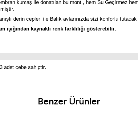
mbran kumaş ile donatılan bu mont , hem Su Geçirmez hem s
miştir.
nışlı derin cepleri ile Balık avlarınızda sizi konforlu tutacak
 ışığından kaynaklı renk farklılığı gösterebilir.
 adet cebe sahiptir.
Ürün hakkında henüz soru sorulmamış.
Bu ürüne ilk yorumu siz yapın!
Benzer Ürünler
Yorum Yaz
Soru Sor
Tükendi