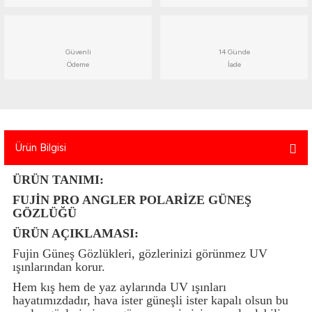
atma
olt
nerleri
lbisesi
Ekipmanları
me · Ekipman
Güvenli
14 Günde
Ödeme
İade
Sırt Çantası
Kılıfları
rler
 · Woodland
Ürün Bilgisi
et Malzemeleri
taları
ÜRÜN TANIMI:
ucu Minder)
FUJİN PRO ANGLER POLARİZE GÜNEŞ
GÖZLÜĞÜ
Ekipmanları
ik
ÜRÜN AÇIKLAMASI:
 Aksesuarları
Fujin Güneş Gözlükleri, gözlerinizi görünmez UV
ışınlarından korur.
atta Kalma Ürünleri
Hem kış hem de yaz aylarında UV ışınları
hayatımızdadır, hava ister güneşli ister kapalı olsun bu