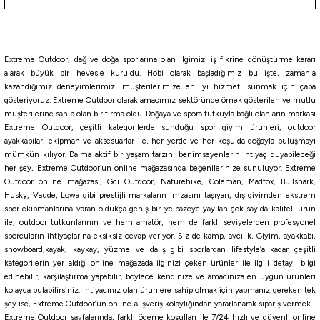
Extreme Outdoor, dağ ve doğa sporlarına olan ilgimizi iş fikrine dönüştürme kararı
alarak büyük bir hevesle kuruldu. Hobi olarak başladığımız bu işte, zamanla
kazandığımız deneyimlerimizi müşterilerimize en iyi hizmeti sunmak için çaba
gösteriyoruz. Extreme Outdoor olarak amacımız sektöründe örnek gösterilen ve mutlu
müşterilerine sahip olan bir firma oldu. Doğaya ve spora tutkuyla bağlı olanların markası
Extreme Outdoor, çeşitli kategorilerde sunduğu spor giyim ürünleri, outdoor
ayakkabılar, ekipman ve aksesuarlar ile, her yerde ve her koşulda doğayla buluşmayı
mümkün kılıyor. Daima aktif bir yaşam tarzını benimseyenlerin ihtiyaç duyabileceği
her şey, Extreme Outdoor’un online mağazasında beğenilerinize sunuluyor. Extreme
Outdoor online mağazası; Gci Outdoor, Naturehike, Coleman, Madfox, Bullshark,
Husky, Vaude, Lowa gibi prestijli markaların imzasını taşıyan, dış giyimden ekstrem
spor ekipmanlarına varan oldukça geniş bir yelpazeye yayılan çok sayıda kaliteli ürün
ile, outdoor tutkunlarının ve hem amatör, hem de farklı seviyelerden profesyonel
sporcuların ihtiyaçlarına eksiksiz cevap veriyor. Siz de kamp, avcılık, Giyim, ayakkabı,
snowboard,kayak, kaykay, yüzme ve dalış gibi sporlardan lifestyle’a kadar çeşitli
kategorilerin yer aldığı online mağazada ilginizi çeken ürünler ile ilgili detaylı bilgi
edinebilir, karşılaştırma yapabilir, böylece kendinize ve amacınıza en uygun ürünleri
kolayca bulabilirsiniz. İhtiyacınız olan ürünlere sahip olmak için yapmanız gereken tek
şey ise, Extreme Outdoor’un online alışveriş kolaylığından yararlanarak sipariş vermek…
Extreme Outdoor sayfalarında, farklı ödeme koşulları ile 7/24 hızlı ve güvenli online