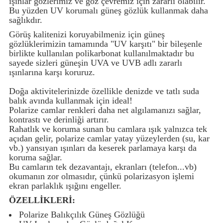
ışınlar gözlerimiz ve göz çevremiz için zararlı olabilir.
Bu yüzden UV korumalı güneş gözlük kullanmak daha
sağlıkdır.
i
Görüş kalitenizi koruyabilmeniz için güneş
gözlüklerimizin tamamında "UV karşıtı" bir bileşenle
birlikte kullanılan polikarbonat kullanılmaktadır bu
sayede sizleri güneşin UVA ve UVB adlı zararlı
ışınlarına karşı koruruz.
Doğa aktivitelerinizde özellikle denizde ve tatlı suda
balık avında kullanmak için ideal!
Polarize camlar renkleri daha net algılamanızı sağlar,
kontrastı ve derinliği artırır.
Rahatlık ve koruma sunan bu camlara ışık yalnızca tek
açıdan gelir, polarize camlar yatay yüzeylerden (su, kar
vb.) yansıyan ışınları da keserek parlamaya karşı da
koruma sağlar.
Bu camların tek dezavantajı, ekranları (telefon...vb)
okumanın zor olmasıdır, çünkü polarizasyon işlemi
ekran parlaklık ışığını engeller.
ÖZELLİKLERİ:
Polarize Balıkçılık Güneş Gözlüğü