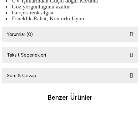
UV Işınlarından Güçlü doğal Koruma
Göz yorgunluğunu azaltır
Gerçek renk algısı
Esneklik-Rahat, Konturlu Uyum
Yorumlar (0)
Taksit Seçenekleri
Bu ürüne ilk yorumu siz yapın!
Soru & Cevap
Yorum Yaz
Benzer Ürünler
Ürün hakkında henüz soru sorulmamış.
Tükendi
Tükendi
Soru Sor
Fujin
Fujin
Fujin Ajime Polarize Güneş Gözlüğü
Fujin Madcast Polarize Güneş Gözlüğü