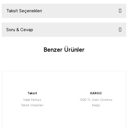
Taksit Seçenekleri
Bu ürüne ilk yorumu siz yapın!
Soru & Cevap
Yorum Yaz
Benzer Ürünler
Ürün hakkında henüz soru sorulmamış.
%10
Soru Sor
Owner
Owner 5646 ST-46TN 2X Tin Çarpma İğne
Taksit
KARGO
513,00
₺
Vade Farksız
1200 TL Üzeri Ücretsiz
570,00
₺
Taksit imkanları
Kargo
Havale ile 487,35 ₺
NO:10
NO:4
NO:5
NO:6
NO:8