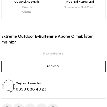
%10
GÜVENLİ ALIŞVERİŞ
MÜŞTERİ HİZMETLERİ
Güvenli
Sorunlarınıza Hızlı Çözüm
Fudo
Ödeme
Fudo FT-01N Treble Fine Class Üçlü Olta İğnesi
265,50
₺
295,00
₺
Extreme Outdoor E-Bültenine Abone Olmak İster
misiniz?
Havale ile 252,22 ₺
NİKEL
NO:10
NO:12
NO:14
ABONE OL
%20
Kendo
Kendo 8248 Nikel 3 lü Çarpma İğnesi
Müşteri Hizmetleri
0850 888 49 23
368,00
₺
460,00
₺
Havale ile 349,60 ₺