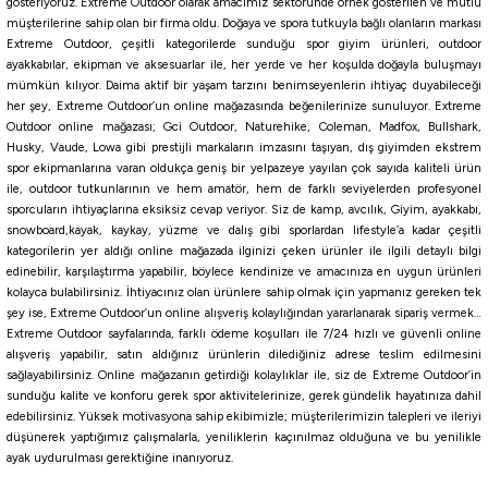
gösteriyoruz. Extreme Outdoor olarak amacımız sektöründe örnek gösterilen ve mutlu
327,00
₺
müşterilerine sahip olan bir firma oldu. Doğaya ve spora tutkuyla bağlı olanların markası
Extreme Outdoor, çeşitli kategorilerde sunduğu spor giyim ürünleri, outdoor
ayakkabılar, ekipman ve aksesuarlar ile, her yerde ve her koşulda doğayla buluşmayı
Havale ile 310,65 ₺
mümkün kılıyor. Daima aktif bir yaşam tarzını benimseyenlerin ihtiyaç duyabileceği
her şey, Extreme Outdoor’un online mağazasında beğenilerinize sunuluyor. Extreme
NO:2
NO:3
NO:4
NO:5
NO:6
NO:8
NO:10
NO:12
NO:14
Outdoor online mağazası; Gci Outdoor, Naturehike, Coleman, Madfox, Bullshark,
%10
Husky, Vaude, Lowa gibi prestijli markaların imzasını taşıyan, dış giyimden ekstrem
spor ekipmanlarına varan oldukça geniş bir yelpazeye yayılan çok sayıda kaliteli ürün
Ryobi
ile, outdoor tutkunlarının ve hem amatör, hem de farklı seviyelerden profesyonel
Ryobi Curve Point Treble RY-1130 Üçlü Olta İğnesi
sporcuların ihtiyaçlarına eksiksiz cevap veriyor. Siz de kamp, avcılık, Giyim, ayakkabı,
snowboard,kayak, kaykay, yüzme ve dalış gibi sporlardan lifestyle’a kadar çeşitli
kategorilerin yer aldığı online mağazada ilginizi çeken ürünler ile ilgili detaylı bilgi
180,00
₺
edinebilir, karşılaştırma yapabilir, böylece kendinize ve amacınıza en uygun ürünleri
200,00
₺
kolayca bulabilirsiniz. İhtiyacınız olan ürünlere sahip olmak için yapmanız gereken tek
şey ise, Extreme Outdoor’un online alışveriş kolaylığından yararlanarak sipariş vermek…
Havale ile 171,00 ₺
Extreme Outdoor sayfalarında, farklı ödeme koşulları ile 7/24 hızlı ve güvenli online
alışveriş yapabilir, satın aldığınız ürünlerin dilediğiniz adrese teslim edilmesini
sağlayabilirsiniz. Online mağazanın getirdiği kolaylıklar ile, siz de Extreme Outdoor’in
NO:4
NO:5
NO:6
sunduğu kalite ve konforu gerek spor aktivitelerinize, gerek gündelik hayatınıza dahil
%10
edebilirsiniz. Yüksek motivasyona sahip ekibimizle; müşterilerimizin talepleri ve ileriyi
Ryuji
düşünerek yaptığımız çalışmalarla, yeniliklerin kaçınılmaz olduğuna ve bu yenilikle
ayak uydurulması gerektiğine inanıyoruz.
Ryuji ST41 Üçlü İğne [6 Adet]