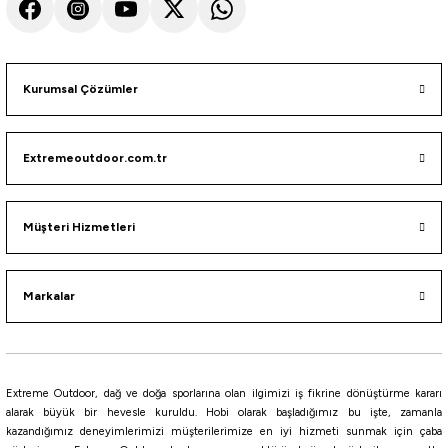
NİKEL
NO:08
NO:4
NO:5
NO:6
NO:10
NO:2
NO:3
Kurumsal Çözümler
%10
Ryuji
Bkk
Extremeoutdoor.com.tr
Ryuji ST46 Üçlü Maket Balık İğnesi
Bkk Fangs Sting 32-MT Üçlü Olta İğnesi
119,30
₺
Müşteri Hizmetleri
245,00
₺
132,56
₺
Havale ile 113,34 ₺
Havale ile 232,75 ₺
Markalar
NO:10
NO:4
NO:6
NO:8
NO:2
NO:4
NO:6
NO:8
NO:10
Bkk
Extreme Outdoor, dağ ve doğa sporlarına olan ilgimizi iş fikrine dönüştürme kararı
Bkk Fangs 62-UA Üçlü Olta İğnesi
alarak büyük bir hevesle kuruldu. Hobi olarak başladığımız bu işte, zamanla
kazandığımız deneyimlerimizi müşterilerimize en iyi hizmeti sunmak için çaba