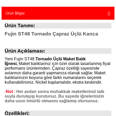
atma
olt
nerleri
lbisesi
Ürün Bilgisi
Ekipmanları
me · Ekipman
Ürün Tanımı:
Sırt Çantası
Kılıfları
Fujin ST48 Tornado Çapraz Üçlü Kanca
rler
 · Woodland
Ürün Açıklaması:
et Malzemeleri
taları
Yeni Fujin ST48
Tornado Üçlü Maket Balık
İğnesi,
Maket balıklarınız için özel olarak tasarlanmış fiyat
ucu Minder)
performans ürünlerinden. Çapraz özelliği sayesinde
avlarınızı daha garanti yapmanıza olanak sağlar. Maket
balıklarınızın boyuna göre farklı numaralarını seçerek
Ekipmanları
ik
kullanabilirsiniz. Nickel kaplamalıdır, ekstra keskindir.
-Not :
Her avdan sonra muhakkak maketlerinizi tatlı
 Aksesuarları
suyla durulayıp kurutunuz. Bu sayede iğnelerinizin
daha uzun ömürlü olmasını sağlamış olursunuz.
atta Kalma Ürünleri
Özellikleri: