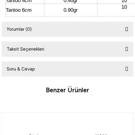
Tantoo 4cm
0.40gr
10
10
Tantoo 6cm
0.90gr
Yorumlar (0)
Taksit Seçenekleri
Bu ürüne ilk yorumu siz yapın!
Soru & Cevap
Yorum Yaz
Benzer Ürünler
Ürün hakkında henüz soru sorulmamış.
Soru Sor
Ryuji
Ryuji Rock Tail 4cm Kokulu Silikon Yem [12 adet]