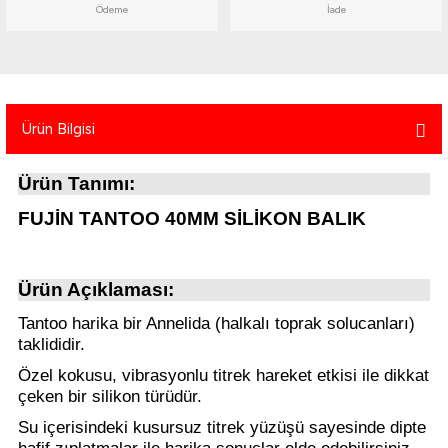
Ödeme
İade
atma
olt
nerleri
lbisesi
Ekipmanları
me · Ekipman
Sırt Çantası
Kılıfları
Ürün Bilgisi
rler
 · Woodland
Ürün Tanımı:
et Malzemeleri
taları
FUJİN TANTOO 40MM SİLİKON BALIK
ucu Minder)
Ürün Açıklaması:
Ekipmanları
ik
Tantoo harika bir Annelida (halkalı toprak solucanları)
taklididir.
 Aksesuarları
Özel kokusu, vibrasyonlu titrek hareket etkisi ile dikkat
çeken bir silikon türüdür.
atta Kalma Ürünleri
Su içerisindeki kusursuz titrek yüzüşü sayesinde dipte
hafif zıplatmalar ile harika sonuçlar elde edebilirsiniz.