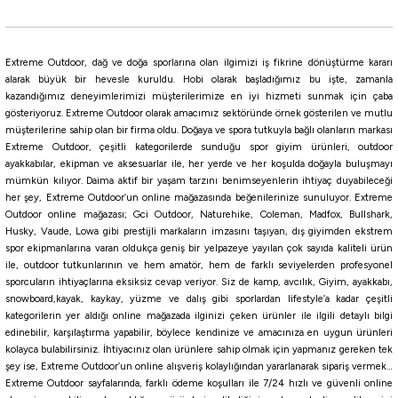
392,16
₺
Extreme Outdoor, dağ ve doğa sporlarına olan ilgimizi iş fikrine dönüştürme kararı
alarak büyük bir hevesle kuruldu. Hobi olarak başladığımız bu işte, zamanla
kazandığımız deneyimlerimizi müşterilerimize en iyi hizmeti sunmak için çaba
Havale ile 372,55 ₺
gösteriyoruz. Extreme Outdoor olarak amacımız sektöründe örnek gösterilen ve mutlu
müşterilerine sahip olan bir firma oldu. Doğaya ve spora tutkuyla bağlı olanların markası
Motor Oil UV
Camo UV
Rainbow Trout
WATERMELON RED
Bloodworm UV
Extreme Outdoor, çeşitli kategorilerde sunduğu spor giyim ürünleri, outdoor
ayakkabılar, ekipman ve aksesuarlar ile, her yerde ve her koşulda doğayla buluşmayı
6,35 CM
mümkün kılıyor. Daima aktif bir yaşam tarzını benimseyenlerin ihtiyaç duyabileceği
her şey, Extreme Outdoor’un online mağazasında beğenilerinize sunuluyor. Extreme
Outdoor online mağazası; Gci Outdoor, Naturehike, Coleman, Madfox, Bullshark,
Daiwa
Husky, Vaude, Lowa gibi prestijli markaların imzasını taşıyan, dış giyimden ekstrem
Daiwa Gekkabijin Chibi Roll 4.3cm LRF Silikon Yem
spor ekipmanlarına varan oldukça geniş bir yelpazeye yayılan çok sayıda kaliteli ürün
ile, outdoor tutkunlarının ve hem amatör, hem de farklı seviyelerden profesyonel
sporcuların ihtiyaçlarına eksiksiz cevap veriyor. Siz de kamp, avcılık, Giyim, ayakkabı,
267,75
₺
snowboard,kayak, kaykay, yüzme ve dalış gibi sporlardan lifestyle’a kadar çeşitli
315,00
₺
kategorilerin yer aldığı online mağazada ilginizi çeken ürünler ile ilgili detaylı bilgi
edinebilir, karşılaştırma yapabilir, böylece kendinize ve amacınıza en uygun ürünleri
Havale ile 254,36 ₺
kolayca bulabilirsiniz. İhtiyacınız olan ürünlere sahip olmak için yapmanız gereken tek
şey ise, Extreme Outdoor’un online alışveriş kolaylığından yararlanarak sipariş vermek…
Extreme Outdoor sayfalarında, farklı ödeme koşulları ile 7/24 hızlı ve güvenli online
IWASHI
Pearl Dot Glow
Mandarin Candy
Glow Mandarin
GLOW PINK
Glow Lemon
W