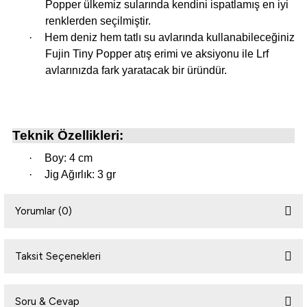
Popper ülkemiz sularında kendini ispatlamış en iyi
renklerden seçilmiştir.
·
Hem deniz hem tatlı su avlarında kullanabileceğiniz
i
Fujin Tiny Popper atış erimi ve aksiyonu ile Lrf
avlarınızda fark yaratacak bir üründür.
Teknik Özellikleri:
·
Boy: 4 cm
·
Jig Ağırlık: 3 gr
Yorumlar (0)
Taksit Seçenekleri
Bu ürüne ilk yorumu siz yapın!
Soru & Cevap
Yorum Yaz