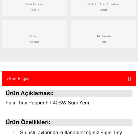
Vade Farksız
1200 TL Üzeri Ücretsiz
atma
olt
nerleri
lbisesi
Taksit
Kargo
Ekipmanları
me · Ekipman
Sırt Çantası
Kılıfları
Güvenli
14 Günde
Ödeme
İade
rler
 · Woodland
et Malzemeleri
taları
Ürün Bilgisi
ucu Minder)
Ürün Açıklaması:
Ekipmanları
ik
Fujin Tiny Popper FT-40SW Suni Yem
 Aksesuarları
Ürün Özellikleri:
atta Kalma Ürünleri
·
Su üstü avlarında kullanabileceğiniz Fujın Tiny