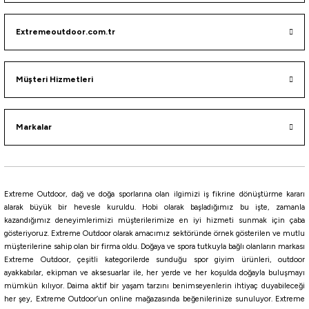
389,40
₺
Extremeoutdoor.com.tr
Havale ile 369,93 ₺
Müşteri Hizmetleri
095
110
034
068
202
182
120
089
214
147
Markalar
Fujin
Fujin Gallant 120F 19gr 120mm Floating Maket Balık
420,75
₺
Extreme Outdoor, dağ ve doğa sporlarına olan ilgimizi iş fikrine dönüştürme kararı
495,00
₺
alarak büyük bir hevesle kuruldu. Hobi olarak başladığımız bu işte, zamanla
kazandığımız deneyimlerimizi müşterilerimize en iyi hizmeti sunmak için çaba
Havale ile 399,71 ₺
gösteriyoruz. Extreme Outdoor olarak amacımız sektöründe örnek gösterilen ve mutlu
müşterilerine sahip olan bir firma oldu. Doğaya ve spora tutkuyla bağlı olanların markası
CHART BACK PEARL
Orange Face
Sky Sardine
Twilight Glow Line
OR Sky Mullet Mat
Extreme Outdoor, çeşitli kategorilerde sunduğu spor giyim ürünleri, outdoor
ayakkabılar, ekipman ve aksesuarlar ile, her yerde ve her koşulda doğayla buluşmayı
mümkün kılıyor. Daima aktif bir yaşam tarzını benimseyenlerin ihtiyaç duyabileceği
Daiwa
her şey, Extreme Outdoor’un online mağazasında beğenilerinize sunuluyor. Extreme
Daiwa Morethan Salt Pencil 110F Laser Impact 11cm 19gr Maket Yem