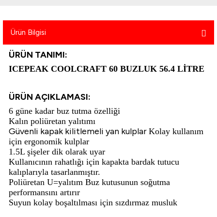
atma
olt
nerleri
lbisesi
Ekipmanları
me · Ekipman
Ürün Bilgisi
ÜRÜN TANIMI:
Sırt Çantası
Kılıfları
ICEPEAK COOLCRAFT 60 BUZLUK 56.4 LİTRE
rler
 · Woodland
ÜRÜN AÇIKLAMASI:
et Malzemeleri
taları
6 güne kadar buz tutma özelliği
Kalın poliüretan yalıtımı
ucu Minder)
Güvenli kapak kilitlemeli yan kulplar
Kolay kullanım
için ergonomik kulplar
Ekipmanları
ik
1.5L şişeler dik olarak uyar
Kullanıcının rahatlığı için kapakta bardak tutucu
kalıplarıyla tasarlanmıştır.
 Aksesuarları
Poliüretan U=yalıtım Buz kutusunun soğutma
performansını artırır
atta Kalma Ürünleri
Suyun kolay boşaltılması için sızdırmaz musluk