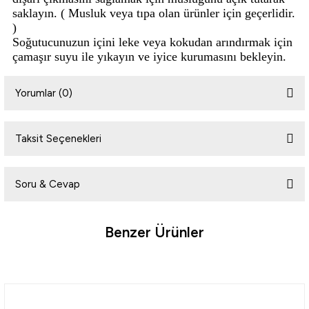
saklayın. ( Musluk veya tıpa olan ürünler için geçerlidir.
)
Soğutucunuzun içini leke veya kokudan arındırmak için
çamaşır suyu ile yıkayın ve iyice kurumasını bekleyin.
Yorumlar (0)
Taksit Seçenekleri
Bu ürüne ilk yorumu siz yapın!
Soru & Cevap
Yorum Yaz
Benzer Ürünler
Ürün hakkında henüz soru sorulmamış.
%5
Yeni
Soru Sor
Coleman
Coleman Daintree Personal Chest Hard Cooler Soğutucu Buzluk 44 Lt