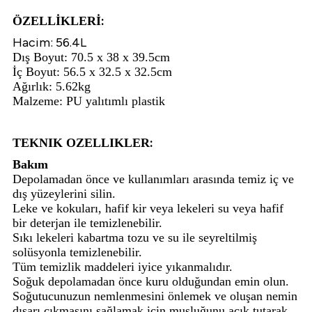
:
ÖZELLİKLERİ
Hacim: 56.4L
i
Dış Boyut: 70.5 x 38 x 39.5cm
İç Boyut: 56.5 x 32.5 x 32.5cm
Ağırlık: 5.62kg
Malzeme: PU yalıtımlı plastik
:
TEKNIK OZELLIKLER
Bakım
Depolamadan önce ve kullanımları arasında temiz iç ve
dış yüzeylerini silin.
Leke ve kokuları, hafif kir veya lekeleri su veya hafif
bir deterjan ile temizlenebilir.
Sıkı lekeleri kabartma tozu ve su ile seyreltilmiş
solüsyonla temizlenebilir.
Tüm temizlik maddeleri iyice yıkanmalıdır.
Soğuk depolamadan önce kuru olduğundan emin olun.
Soğutucunuzun nemlenmesini önlemek ve oluşan nemin
dışarı çıkmasını sağlamak için musluğunu açık tutarak