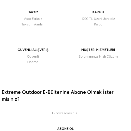
Taksit
KARGO
9.495,25
₺
Vade Farksız
1200 TL Üzeri Ücretsiz
9.995,00
₺
Taksit imkanları
Kargo
Havale ile 9.020,49 ₺
%5
Yeni
Coleman
GÜVENLİ ALIŞVERİŞ
MÜŞTERİ HİZMETLERİ
Coleman Daintree Personal Wheeled Hard Cooler Tekerlekli Soğutucu Buzluk 57 Lt
Güvenli
Sorunlarınıza Hızlı Çözüm
Ödeme
11.395,25
₺
11.995,00
₺
Havale ile 10.825,49 ₺
Extreme Outdoor E-Bültenine Abone Olmak İster
%5
misiniz?
Yeni
Coleman
Coleman Daintree Personal Wheeled Hard Cooler Tekerlekli Soğutucu Buzluk 38 Lt
ABONE OL
8.545,25
₺