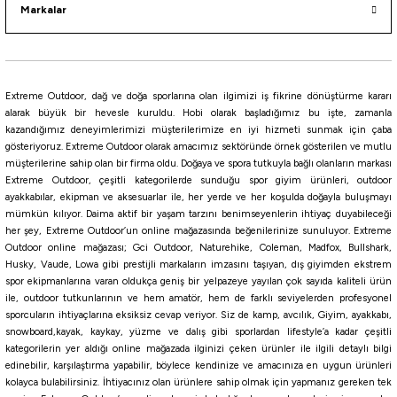
Markalar
%5
Yeni
Coleman
Coleman Daintree Extreme Jug Soğutucu Buzluk 5.5 Lt
Extreme Outdoor, dağ ve doğa sporlarına olan ilgimizi iş fikrine dönüştürme kararı
alarak büyük bir hevesle kuruldu. Hobi olarak başladığımız bu işte, zamanla
3.320,25
₺
kazandığımız deneyimlerimizi müşterilerimize en iyi hizmeti sunmak için çaba
3.495,00
₺
gösteriyoruz. Extreme Outdoor olarak amacımız sektöründe örnek gösterilen ve mutlu
müşterilerine sahip olan bir firma oldu. Doğaya ve spora tutkuyla bağlı olanların markası
Havale ile 3.154,24 ₺
Extreme Outdoor, çeşitli kategorilerde sunduğu spor giyim ürünleri, outdoor
%5
ayakkabılar, ekipman ve aksesuarlar ile, her yerde ve her koşulda doğayla buluşmayı
mümkün kılıyor. Daima aktif bir yaşam tarzını benimseyenlerin ihtiyaç duyabileceği
Yeni
Coleman
her şey, Extreme Outdoor’un online mağazasında beğenilerinize sunuluyor. Extreme
Coleman Daintree KEG Jug Cooler Soğutucu Buzluk Sürahi 10 Lt
Outdoor online mağazası; Gci Outdoor, Naturehike, Coleman, Madfox, Bullshark,
Husky, Vaude, Lowa gibi prestijli markaların imzasını taşıyan, dış giyimden ekstrem
spor ekipmanlarına varan oldukça geniş bir yelpazeye yayılan çok sayıda kaliteli ürün
ile, outdoor tutkunlarının ve hem amatör, hem de farklı seviyelerden profesyonel
4.986,55
₺
sporcuların ihtiyaçlarına eksiksiz cevap veriyor. Siz de kamp, avcılık, Giyim, ayakkabı,
5.249,00
₺
snowboard,kayak, kaykay, yüzme ve dalış gibi sporlardan lifestyle’a kadar çeşitli
Havale ile 4.737,22 ₺
kategorilerin yer aldığı online mağazada ilginizi çeken ürünler ile ilgili detaylı bilgi
edinebilir, karşılaştırma yapabilir, böylece kendinize ve amacınıza en uygun ürünleri
%5
kolayca bulabilirsiniz. İhtiyacınız olan ürünlere sahip olmak için yapmanız gereken tek
Yeni