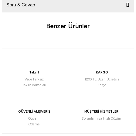
Soru & Cevap
Yorum Yaz
Benzer Ürünler
Ürün hakkında henüz soru sorulmamış.
%10
Soru Sor
Mustad
Mustad Mosquito 10549NP-BN Olta İğnesi
Taksit
KARGO
105,84
₺
Vade Farksız
1200 TL Üzeri Ücretsiz
117,60
₺
Taksit imkanları
Kargo
Havale ile 100,55 ₺
NO:1/0
NO:2/0
NO:3/0
NO:1
NO:2
%10
GÜVENLİ ALIŞVERİŞ
MÜŞTERİ HİZMETLERİ
Güvenli
Sorunlarınıza Hızlı Çözüm
Maruto
Ödeme
Maruto DS4340 Reversed Ringed Olta İğnesi