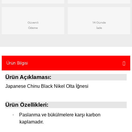
atma
olt
nerleri
lbisesi
Ekipmanları
me · Ekipman
Güvenli
14 Günde
Ödeme
İade
Sırt Çantası
Kılıfları
rler
 · Woodland
et Malzemeleri
taları
Ürün Bilgisi
Ürün Açıklaması:
ucu Minder)
Japanese Chinu Black Nikel Olta İğnesi
Ekipmanları
ik
Ürün Özellikleri:
 Aksesuarları
·
Paslanma ve bükülmelere karşı karbon
atta Kalma Ürünleri
kaplamadır.