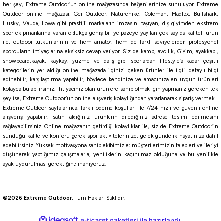
her şey, Extreme Outdoor’un online mağazasında beğenilerinize sunuluyor. Extreme
Havale ile 135,95 ₺
Outdoor online mağazası; Gci Outdoor, Naturehike, Coleman, Madfox, Bullshark,
Husky, Vaude, Lowa gibi prestijli markaların imzasını taşıyan, dış giyimden ekstrem
Black Nickel
spor ekipmanlarına varan oldukça geniş bir yelpazeye yayılan çok sayıda kaliteli ürün
ile, outdoor tutkunlarının ve hem amatör, hem de farklı seviyelerden profesyonel
NO:1
NO:1/0
NO:2
NO:2/0
NO:3
NO:4
sporcuların ihtiyaçlarına eksiksiz cevap veriyor. Siz de kamp, avcılık, Giyim, ayakkabı,
%10
snowboard,kayak, kaykay, yüzme ve dalış gibi sporlardan lifestyle’a kadar çeşitli
kategorilerin yer aldığı online mağazada ilginizi çeken ürünler ile ilgili detaylı bilgi
Maruto
edinebilir, karşılaştırma yapabilir, böylece kendinize ve amacınıza en uygun ürünleri
Maruto BN Siyah Nikel Olta İğnesi
kolayca bulabilirsiniz. İhtiyacınız olan ürünlere sahip olmak için yapmanız gereken tek
şey ise, Extreme Outdoor’un online alışveriş kolaylığından yararlanarak sipariş vermek…
Extreme Outdoor sayfalarında, farklı ödeme koşulları ile 7/24 hızlı ve güvenli online
143,10
₺
alışveriş yapabilir, satın aldığınız ürünlerin dilediğiniz adrese teslim edilmesini
159,00
₺
sağlayabilirsiniz. Online mağazanın getirdiği kolaylıklar ile, siz de Extreme Outdoor’in
sunduğu kalite ve konforu gerek spor aktivitelerinize, gerek gündelik hayatınıza dahil
Havale ile 135,95 ₺
edebilirsiniz. Yüksek motivasyona sahip ekibimizle; müşterilerimizin talepleri ve ileriyi
düşünerek yaptığımız çalışmalarla, yeniliklerin kaçınılmaz olduğuna ve bu yenilikle
ayak uydurulması gerektiğine inanıyoruz.
SİYAH NİKEL
NO:4
NO:6
NO:1
NO:2
NO:5
%10
©2026 Extreme Outdoor
, Tüm Hakları Saklıdır.
Fudo
Fudo 4101 FKSE-BN Fukase Black Nikel Olta İğnesi
ideasoft
ile
e-