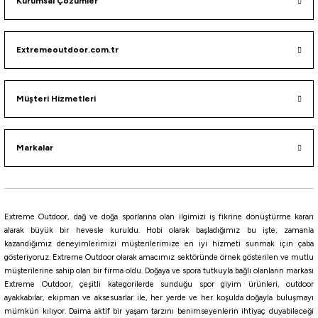
Kurumsal Çözümler
%10
Maruto
Extremeoutdoor.com.tr
Maruto 9777 BN Fukase Olta İğnesi
143,10
₺
Müşteri Hizmetleri
159,00
₺
Havale ile 135,95 ₺
Markalar
Black Nickel
NO:14
NO:15
NO:16
NO:17
%10
Extreme Outdoor, dağ ve doğa sporlarına olan ilgimizi iş fikrine dönüştürme kararı
Maruto
alarak büyük bir hevesle kuruldu. Hobi olarak başladığımız bu işte, zamanla
kazandığımız deneyimlerimizi müşterilerimize en iyi hizmeti sunmak için çaba
Maruto 9944NS Urashima Kentsuki Olta İğnesi
gösteriyoruz. Extreme Outdoor olarak amacımız sektöründe örnek gösterilen ve mutlu
müşterilerine sahip olan bir firma oldu. Doğaya ve spora tutkuyla bağlı olanların markası
Extreme Outdoor, çeşitli kategorilerde sunduğu spor giyim ürünleri, outdoor
143,10
₺
ayakkabılar, ekipman ve aksesuarlar ile, her yerde ve her koşulda doğayla buluşmayı
159,00
₺
mümkün kılıyor. Daima aktif bir yaşam tarzını benimseyenlerin ihtiyaç duyabileceği