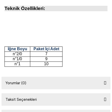
Teknik Özellikleri:
i
İğne Boyu
Paket İçi Adet
n°2/0
7
n°1/0
9
n°1
10
Yorumlar (0)
Taksit Seçenekleri
Bu ürüne ilk yorumu siz yapın!