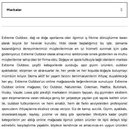
Havale i
Markalar
ZEBRA GLOW
PİNK ZEBRA GLOW
Yellow Glow
GOLD PINK GLOW
LIME UV
PICA UV
Daiwa
Extreme Outdoor, dağ ve doğa sporlarına olan ilgimizi iş fikrine dönüştürme kararı
Daiwa Saltiga SK Jig Yem
alarak büyük bir hevesle kuruldu. Hobi olarak başladığımız bu işte, zamanla
kazandığımız deneyimlerimizi müşterilerimize en iyi hizmeti sunmak için çaba
gösteriyoruz. Extreme Outdoor olarak amacımız sektöründe örnek gösterilen ve mutlu
1.600,00
₺
müşterilerine sahip olan bir firma oldu. Doğaya ve spora tutkuyla bağlı olanların markası
Extreme Outdoor, çeşitli kategorilerde sunduğu spor giyim ürünleri, outdoor
ayakkabılar, ekipman ve aksesuarlar ile, her yerde ve her koşulda doğayla buluşmayı
Havale ile 1.520,00 ₺
mümkün kılıyor. Daima aktif bir yaşam tarzını benimseyenlerin ihtiyaç duyabileceği
her şey, Extreme Outdoor’un online mağazasında beğenilerinize sunuluyor. Extreme
ZEBRA GLOW
PINK IWASHI
GLOW PINK
Pink Miror
Outdoor online mağazası; Gci Outdoor, Naturehike, Coleman, Madfox, Bullshark,
Husky, Vaude, Lowa gibi prestijli markaların imzasını taşıyan, dış giyimden ekstrem
250 Gr
200 Gr
spor ekipmanlarına varan oldukça geniş bir yelpazeye yayılan çok sayıda kaliteli ürün
ile, outdoor tutkunlarının ve hem amatör, hem de farklı seviyelerden profesyonel
sporcuların ihtiyaçlarına eksiksiz cevap veriyor. Siz de kamp, avcılık, Giyim, ayakkabı,
Fujin
snowboard,kayak, kaykay, yüzme ve dalış gibi sporlardan lifestyle’a kadar çeşitli
Fujin Wild Vibe 90mm 34gr Sinking Vibrasyon Jig Yem
kategorilerin yer aldığı online mağazada ilginizi çeken ürünler ile ilgili detaylı bilgi
edinebilir, karşılaştırma yapabilir, böylece kendinize ve amacınıza en uygun ürünleri