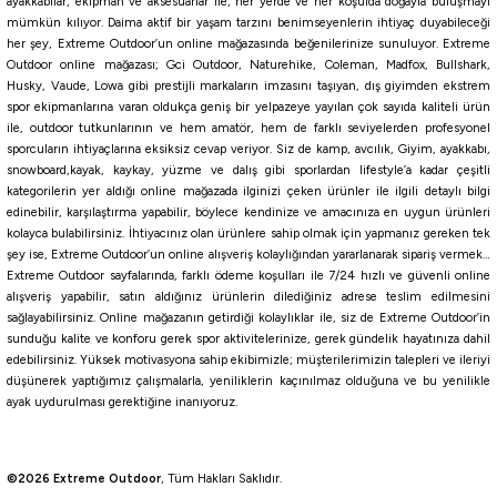
ayakkabılar, ekipman ve aksesuarlar ile, her yerde ve her koşulda doğayla buluşmayı
Tükendi
mümkün kılıyor. Daima aktif bir yaşam tarzını benimseyenlerin ihtiyaç duyabileceği
Bushnell
her şey, Extreme Outdoor’un online mağazasında beğenilerinize sunuluyor. Extreme
Bushnell 20X50 PowerView 2 El Dürbünü
Outdoor online mağazası; Gci Outdoor, Naturehike, Coleman, Madfox, Bullshark,
Husky, Vaude, Lowa gibi prestijli markaların imzasını taşıyan, dış giyimden ekstrem
spor ekipmanlarına varan oldukça geniş bir yelpazeye yayılan çok sayıda kaliteli ürün
ile, outdoor tutkunlarının ve hem amatör, hem de farklı seviyelerden profesyonel
9.164,00
₺
sporcuların ihtiyaçlarına eksiksiz cevap veriyor. Siz de kamp, avcılık, Giyim, ayakkabı,
snowboard,kayak, kaykay, yüzme ve dalış gibi sporlardan lifestyle’a kadar çeşitli
Havale ile 8.705,80 ₺
kategorilerin yer aldığı online mağazada ilginizi çeken ürünler ile ilgili detaylı bilgi
edinebilir, karşılaştırma yapabilir, böylece kendinize ve amacınıza en uygun ürünleri
Tükendi
kolayca bulabilirsiniz. İhtiyacınız olan ürünlere sahip olmak için yapmanız gereken tek
şey ise, Extreme Outdoor’un online alışveriş kolaylığından yararlanarak sipariş vermek…
Bushnell
Extreme Outdoor sayfalarında, farklı ödeme koşulları ile 7/24 hızlı ve güvenli online
Bushnell 10-30X50 Pacifica Guide El Dürbünü
alışveriş yapabilir, satın aldığınız ürünlerin dilediğiniz adrese teslim edilmesini
sağlayabilirsiniz. Online mağazanın getirdiği kolaylıklar ile, siz de Extreme Outdoor’in
sunduğu kalite ve konforu gerek spor aktivitelerinize, gerek gündelik hayatınıza dahil
9.115,09
₺
edebilirsiniz. Yüksek motivasyona sahip ekibimizle; müşterilerimizin talepleri ve ileriyi
düşünerek yaptığımız çalışmalarla, yeniliklerin kaçınılmaz olduğuna ve bu yenilikle
ayak uydurulması gerektiğine inanıyoruz.
Havale ile 8.659,34 ₺
Tükendi
Bushnell
©2026 Extreme Outdoor
, Tüm Hakları Saklıdır.