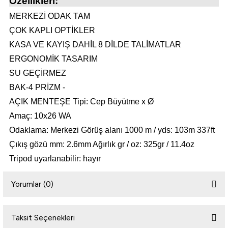
Özellikleri:
MERKEZİ ODAK TAM
i
ÇOK KAPLI OPTİKLER
KASA VE KAYIŞ DAHİL 8 DİLDE TALİMATLAR
ERGONOMİK TASARIM
SU GEÇİRMEZ
BAK-4 PRİZM -
AÇIK MENTEŞE Tipi: Cep Büyütme x Ø
Amaç: 10x26 WA
Odaklama: Merkezi Görüş alanı 1000 m / yds: 103m 337ft
Çıkış gözü mm: 2.6mm Ağırlık gr / oz: 325gr / 11.4oz
Tripod uyarlanabilir: hayır
Yorumlar (0)
Taksit Seçenekleri
Bu ürüne ilk yorumu siz yapın!