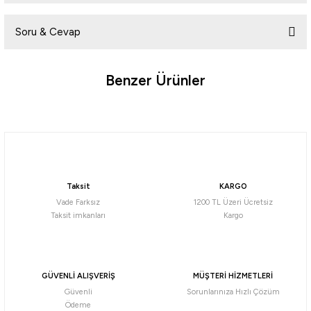
Soru & Cevap
Yorum Yaz
Benzer Ürünler
Ürün hakkında henüz soru sorulmamış.
Soru Sor
Bushnell
Bushnell
Bushnell 10x28 Prime El Dürbünü
Bushnell 7X35 Spectator Sport El Dürbünü
Taksit
KARGO
14.524,27
₺
8.312,22
₺
Vade Farksız
1200 TL Üzeri Ücretsiz
Taksit imkanları
Kargo
Havale ile 13.798,06 ₺
Havale ile 7.896,61 ₺
Bushnell
GÜVENLİ ALIŞVERİŞ
MÜŞTERİ HİZMETLERİ
Bushnell 20X50 PowerView All-Purpose El Dürbünü
Güvenli
Sorunlarınıza Hızlı Çözüm
Ödeme