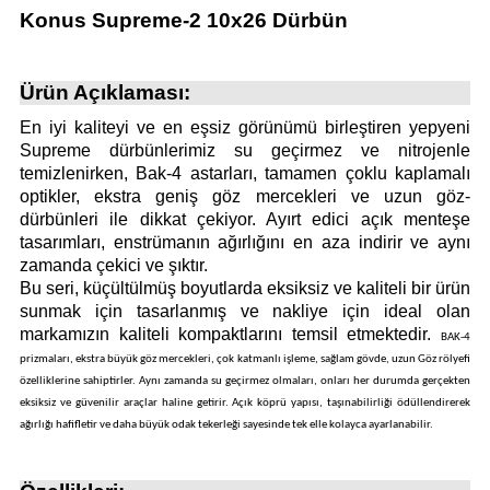
Konus Supreme-2 10x26 Dürbün
atma
olt
nerleri
lbisesi
Ekipmanları
me · Ekipman
Ürün Açıklaması:
Sırt Çantası
Kılıfları
En iyi kaliteyi ve en eşsiz görünümü birleştiren yepyeni
Supreme dürbünlerimiz su geçirmez ve nitrojenle
temizlenirken, Bak-4 astarları, tamamen çoklu kaplamalı
rler
 · Woodland
optikler, ekstra geniş göz mercekleri ve uzun göz-
dürbünleri ile dikkat çekiyor. Ayırt edici açık menteşe
et Malzemeleri
taları
tasarımları, enstrümanın ağırlığını en aza indirir ve aynı
zamanda çekici ve şıktır.
ucu Minder)
Bu seri, küçültülmüş boyutlarda eksiksiz ve kaliteli bir ürün
sunmak için tasarlanmış ve nakliye için ideal olan
markamızın kaliteli kompaktlarını temsil etmektedir.
BAK-4
Ekipmanları
ik
prizmaları, ekstra büyük göz mercekleri, çok katmanlı işleme, sağlam gövde, uzun Göz rölyefi
özelliklerine sahiptirler.
Aynı zamanda su geçirmez olmaları, onları her durumda gerçekten
 Aksesuarları
eksiksiz ve güvenilir araçlar haline getirir.
Açık köprü yapısı, taşınabilirliği ödüllendirerek
ağırlığı hafifletir ve daha büyük odak tekerleği sayesinde tek elle kolayca ayarlanabilir.
atta Kalma Ürünleri