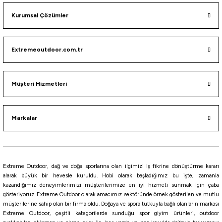
Havale ile 6.297,89 ₺
Kurumsal Çözümler
%10
Celestron
Extremeoutdoor.com.tr
Celestron 71258 UpClose G2 20x50 Porro Dürbün (Kutulu)
3.797,10
₺
Müşteri Hizmetleri
4.219,00
₺
Havale ile 3.607,24 ₺
Markalar
Tükendi
Bushnell
Bushnell 8X21 PowerView 2 El Dürbünü
Extreme Outdoor, dağ ve doğa sporlarına olan ilgimizi iş fikrine dönüştürme kararı
alarak büyük bir hevesle kuruldu. Hobi olarak başladığımız bu işte, zamanla
kazandığımız deneyimlerimizi müşterilerimize en iyi hizmeti sunmak için çaba
3.405,40
₺
gösteriyoruz. Extreme Outdoor olarak amacımız sektöründe örnek gösterilen ve mutlu
müşterilerine sahip olan bir firma oldu. Doğaya ve spora tutkuyla bağlı olanların markası
Havale ile 3.235,13 ₺
Extreme Outdoor, çeşitli kategorilerde sunduğu spor giyim ürünleri, outdoor