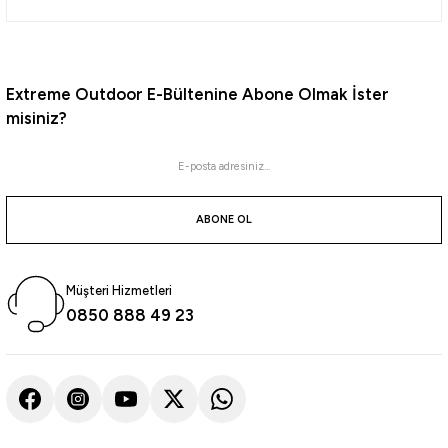
10.416,92
₺
Havale ile 9.896,07 ₺
Extreme Outdoor E-Bültenine Abone Olmak İster
misiniz?
Bushnell
Bushnell 12X50 PowerView Ultra El Dürbünü
ABONE OL
9.455,29
₺
Havale ile 8.982,53 ₺
Müşteri Hizmetleri
0850 888 49 23
Bushnell
Bushnell 12x25 H2O Black Roof El Dürbünü
6.629,36
₺