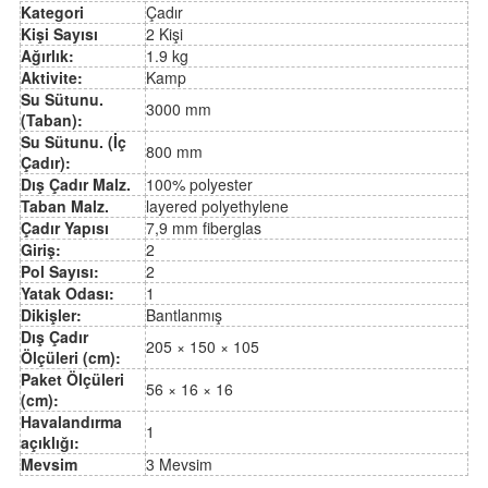
Kategori
Çadır
Kişi Sayısı
2 Kişi
Ağırlık:
1.9 kg
i
Aktivite:
Kamp
Su Sütunu.
3000 mm
(Taban):
Su Sütunu. (İç
800 mm
Çadır):
Dış Çadır Malz.
100% polyester
Taban Malz.
layered polyethylene
Çadır Yapısı
7,9 mm fiberglas
Giriş:
2
Pol Sayısı:
2
Yatak Odası:
1
Dikişler:
Bantlanmış
Dış Çadır
205 × 150 × 105
Ölçüleri (cm):
Paket Ölçüleri
56 × 16 × 16
(cm):
Havalandırma
1
açıklığı:
Mevsim
3 Mevsim