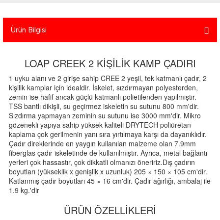
atma
olt
nerleri
lbisesi
Ürün Bilgisi
Ekipmanları
me · Ekipman
Sırt Çantası
Kılıfları
LOAP CREEK 2 KİŞİLİK KAMP ÇADIRI
1 uyku alanı ve 2 girişe sahip CREE 2 yeşil, tek katmanlı çadır, 2
rler
 · Woodland
kişilik kamplar için idealdir. İskelet, sızdırmayan polyesterden,
zemin ise hafif ancak güçlü katmanlı polietilenden yapılmıştır.
et Malzemeleri
taları
TSS bantlı dikişli, su geçirmez iskeletin su sutunu 800 mm'dir.
Sızdırma yapmayan zeminin su sutunu ise 3000 mm'dir. Mikro
gözenekli yapıya sahip yüksek kaliteli DRYTECH poliüretan
ucu Minder)
kaplama çok gerilmenin yanı sıra yırtılmaya karşı da dayanıklıdır.
Çadır direklerinde en yaygın kullanılan malzeme olan 7.9mm
fiberglas çadır iskeletinde de kullanılmıştır. Ayrıca, metal bağlantı
Ekipmanları
ik
yerleri çok hassastır, çok dikkatli olmanızı öneririz.Dış çadırın
boyutları (yükseklik x genişlik x uzunluk) 205 × 150 × 105 cm'dir.
 Aksesuarları
Katlanmış çadır boyutları 45 × 16 cm'dir. Çadır ağırlığı, ambalaj ile
1.9 kg.'dir
atta Kalma Ürünleri
ÜRÜN ÖZELLİKLERİ