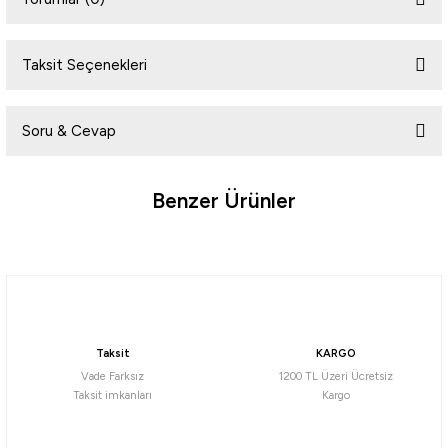
Taksit Seçenekleri
Bu ürüne ilk yorumu siz yapın!
Soru & Cevap
Yorum Yaz
Benzer Ürünler
Ürün hakkında henüz soru sorulmamış.
%5
Yeni
Soru Sor
Naturehike
Naturehike Ango UPF 50+ Gölgelikli Otomatik Kurulum Kamp Çadırı
Taksit
KARGO
10.920,25
₺
Vade Farksız
1200 TL Üzeri Ücretsiz
11.495,00
₺
Taksit imkanları
Kargo
Havale ile 10.374,24 ₺