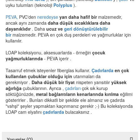
uyku tulumları (teknoloji
Polyplus
).
PEVA,
PVC'den
neredeyse
yarı daha hafif bir
malzemedir,
ancak aynı zamanda
daha düşük sıcaklıklara daha
dayanıklıdır
.
Daha
ucuz ve
geri dönüştürülebilir
bir
malzemedir.
PEVA en çok duş perdeleri ve yağmurluklar için
kullanılır.
LOAP koleksiyonu, aksesuarlarda - örneğin
çocuk
yağmurluklarında
- PEVA içerir
.
Tasarruf etmek isteyenler fiberglas kullanır.
Çadırlarda
en çok
kullanılan çubuklar olduğu için
utanmaları da
gerekmiyor
.
Daha düşük bir fiyat
nispeten yansıtılır
yüksek
ağırlığa
çubuklarının.
Ayrıca
,
çadırları
çok sık
kurup
söktüğünüzde,
metal bağlantıların kenarlarında kırılma
eğilimi
gösterirler
.
Bunları dikkatli bir şekilde ele almanız ve çadırda
"vahşi" şeyler yapmaktan kaçınmanız gerekir ;-)
Bu koleksiyonda
LOAP cam elyafını
çadırlarda
bulacaksınız
.
Yorumlar (0)