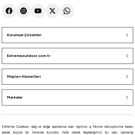
Havale ile 1.349,24 ₺
Havale ile 5.876,18 ₺
YEŞİL
MAVİ
HAKİ
Tükendi
Kurumsal Çözümler
High Peak
High Peak Sparrow 2 Kişilik Kamp Çadırı
Extremeoutdoor.com.tr
4.848,00
₺
Müşteri Hizmetleri
Havale ile 4.605,60 ₺
Tükendi
Markalar
TentHouse
Tenthouse Sun 2 Kişilik Çadır 205*150*105cm [Mavi]
1.795,65
₺
Extreme Outdoor, dağ ve doğa sporlarına olan ilgimizi iş fikrine dönüştürme kararı
alarak büyük bir hevesle kuruldu. Hobi olarak başladığımız bu işte, zamanla