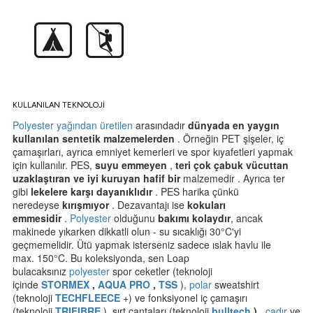
KULLANILAN TEKNOLOJİ
Polyester
yağından üretilen
arasındadır
dünyada en yaygın
kullanılan sentetik malzemelerden
. Örneğin PET şişeler, iç
çamaşırları, ayrıca emniyet kemerleri ve spor kıyafetleri yapmak
için kullanılır. PES,
suyu emmeyen
,
teri çok çabuk vücuttan
uzaklaştıran ve iyi kuruyan
hafif bir
malzemedir . Ayrıca ter
gibi
lekelere karşı dayanıklıdır
. PES harika çünkü
neredeyse
kırışmıyor
. Dezavantajı ise
kokuları
emmesidir
.
Polyester
olduğunu
bakımı kolaydır
, ancak
makinede yıkarken dikkatli olun - su sıcaklığı 30°C'yi
geçmemelidir. Ütü yapmak isterseniz sadece ıslak havlu ile
max. 150°C. Bu koleksiyonda, sen Loap
bulacaksınız
polyester
spor ceketler (teknoloji
içinde
STORMEX
,
AQUA PRO
,
TSS
),
polar
sweatshirt
(teknoloji
TECHFLEECE
+) ve fonksiyonel iç çamaşırı
(teknoloji
TRIFIBRE
), sırt çantaları (teknoloji
bulltech
)
,
çadır
ve