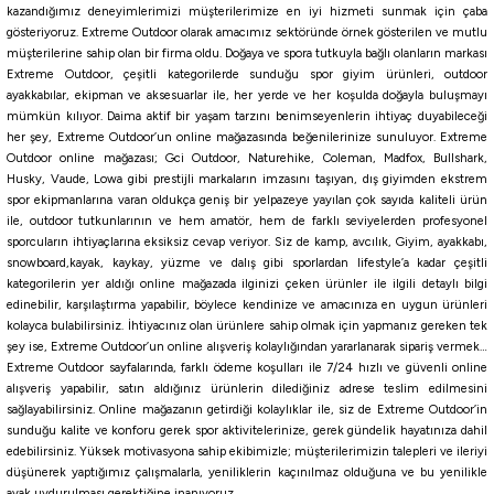
kazandığımız deneyimlerimizi müşterilerimize en iyi hizmeti sunmak için çaba
Havale ile 1.705,87 ₺
gösteriyoruz. Extreme Outdoor olarak amacımız sektöründe örnek gösterilen ve mutlu
müşterilerine sahip olan bir firma oldu. Doğaya ve spora tutkuyla bağlı olanların markası
Tükendi
Tükendi
Extreme Outdoor, çeşitli kategorilerde sunduğu spor giyim ürünleri, outdoor
Loap
High Peak
ayakkabılar, ekipman ve aksesuarlar ile, her yerde ve her koşulda doğayla buluşmayı
Loap Hecate 2 Kişilik Kamp Çadırı
High Peak Minilite 2 Kişilik Çadır
mümkün kılıyor. Daima aktif bir yaşam tarzını benimseyenlerin ihtiyaç duyabileceği
her şey, Extreme Outdoor’un online mağazasında beğenilerinize sunuluyor. Extreme
Outdoor online mağazası; Gci Outdoor, Naturehike, Coleman, Madfox, Bullshark,
Husky, Vaude, Lowa gibi prestijli markaların imzasını taşıyan, dış giyimden ekstrem
3.189,00
₺
1.407,00
₺
spor ekipmanlarına varan oldukça geniş bir yelpazeye yayılan çok sayıda kaliteli ürün
ile, outdoor tutkunlarının ve hem amatör, hem de farklı seviyelerden profesyonel
Havale ile 3.029,55 ₺
Havale ile 1.336,65 ₺
sporcuların ihtiyaçlarına eksiksiz cevap veriyor. Siz de kamp, avcılık, Giyim, ayakkabı,
snowboard,kayak, kaykay, yüzme ve dalış gibi sporlardan lifestyle’a kadar çeşitli
Tükendi
Tükendi
kategorilerin yer aldığı online mağazada ilginizi çeken ürünler ile ilgili detaylı bilgi
Hannah
Loap
edinebilir, karşılaştırma yapabilir, böylece kendinize ve amacınıza en uygun ürünleri
Hannah Tycoon 2 Kişilik Comfort Çadır
Loap Texas Pro 2 Kişilik Kamp Çadırı
kolayca bulabilirsiniz. İhtiyacınız olan ürünlere sahip olmak için yapmanız gereken tek
şey ise, Extreme Outdoor’un online alışveriş kolaylığından yararlanarak sipariş vermek…
Extreme Outdoor sayfalarında, farklı ödeme koşulları ile 7/24 hızlı ve güvenli online
alışveriş yapabilir, satın aldığınız ürünlerin dilediğiniz adrese teslim edilmesini
3.844,50
₺
3.459,00
₺
sağlayabilirsiniz. Online mağazanın getirdiği kolaylıklar ile, siz de Extreme Outdoor’in
sunduğu kalite ve konforu gerek spor aktivitelerinize, gerek gündelik hayatınıza dahil
edebilirsiniz. Yüksek motivasyona sahip ekibimizle; müşterilerimizin talepleri ve ileriyi
Havale ile 3.652,28 ₺
Havale ile 3.286,05 ₺
düşünerek yaptığımız çalışmalarla, yeniliklerin kaçınılmaz olduğuna ve bu yenilikle
ayak uydurulması gerektiğine inanıyoruz.