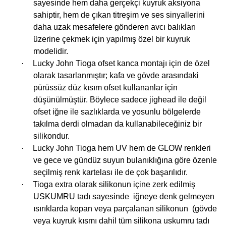
sayesinde hem daha gerçekçi kuyruk aksiyona
sahiptir, hem de çıkan titreşim ve ses sinyallerini
daha uzak mesafelere gönderen avcı balıkları
üzerine çekmek için yapılmış özel bir kuyruk
modelidir.
·
Lucky John Tioga ofset kanca montajı için de özel
olarak tasarlanmıştır; kafa ve gövde arasındaki
pürüssüz düz kısım ofset kullananlar için
düşünülmüştür. Böylece sadece jighead ile değil
ofset iğne ile sazlıklarda ve yosunlu bölgelerde
takılma derdi olmadan da kullanabileceğiniz bir
silikondur.
·
Lucky John Tioga hem UV hem de GLOW renkleri
ve gece ve gündüz suyun bulanıklığına göre özenle
seçilmiş renk kartelası ile de çok başarılıdır.
·
Tioga extra olarak silikonun içine zerk edilmiş
USKUMRU tadı sayesinde
iğneye denk gelmeyen
ısırıklarda kopan veya parçalanan silikonun
(gövde
veya kuyruk kısmı dahil tüm silikona uskumru tadı