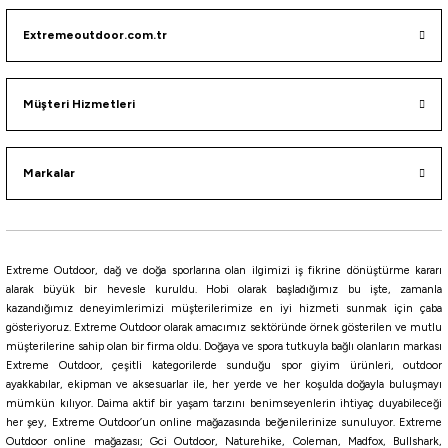
133,10
₺
Extremeoutdoor.com.tr
Müşteri Hizmetleri
Pink Glow
ORANGE
PEARL WHİTE
Browny
Bloody Red
Pearl White Glow
Shirasu Vi
Markalar
Daiwa
Daiwa Bait Junkie Grub Soft Bait Floating Silikon Yem
392,16
₺
Extreme Outdoor, dağ ve doğa sporlarına olan ilgimizi iş fikrine dönüştürme kararı
alarak büyük bir hevesle kuruldu. Hobi olarak başladığımız bu işte, zamanla
kazandığımız deneyimlerimizi müşterilerimize en iyi hizmeti sunmak için çaba
Havale ile 372,55 ₺
gösteriyoruz. Extreme Outdoor olarak amacımız sektöründe örnek gösterilen ve mutlu
müşterilerine sahip olan bir firma oldu. Doğaya ve spora tutkuyla bağlı olanların markası
Motor Oil UV
Camo UV
Rainbow Trout
WATERMELON RED
Bloodworm UV
Extreme Outdoor, çeşitli kategorilerde sunduğu spor giyim ürünleri, outdoor
ayakkabılar, ekipman ve aksesuarlar ile, her yerde ve her koşulda doğayla buluşmayı
6,35 CM
mümkün kılıyor. Daima aktif bir yaşam tarzını benimseyenlerin ihtiyaç duyabileceği
her şey, Extreme Outdoor’un online mağazasında beğenilerinize sunuluyor. Extreme
Outdoor online mağazası; Gci Outdoor, Naturehike, Coleman, Madfox, Bullshark,