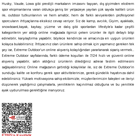
Daiwa
Husky, Vaude, Lowa gibi prestijli markaların imzasını taşıyan, dış giyimden ekstrem
Daiwa Gekkabijin Chibi Roll 4.3cm LRF Silikon Yem
spor ekipmanlarına varan oldukça geniş bir yelpazeye yayılan çok sayıda kaliteli ürün
ile, outdoor tutkunlarının ve hem amatör, hem de farklı seviyelerden profesyonel
sporcuların ihtiyaçlarına eksiksiz cevap veriyor. Siz de kamp, avcılık, Giyim, ayakkabı,
267,75
₺
snowboard,kayak, kaykay, yüzme ve dalış gibi sporlardan lifestyle’a kadar çeşitli
315,00
₺
kategorilerin yer aldığı online mağazada ilginizi çeken ürünler ile ilgili detaylı bilgi
edinebilir, karşılaştırma yapabilir, böylece kendinize ve amacınıza en uygun ürünleri
Havale ile 254,36 ₺
kolayca bulabilirsiniz. İhtiyacınız olan ürünlere sahip olmak için yapmanız gereken tek
şey ise, Extreme Outdoor’un online alışveriş kolaylığından yararlanarak sipariş vermek…
Extreme Outdoor sayfalarında, farklı ödeme koşulları ile 7/24 hızlı ve güvenli online
IWASHI
Pearl Dot Glow
Mandarin Candy
Glow Mandarin
GLOW PINK
Glow Lemon
W
alışveriş yapabilir, satın aldığınız ürünlerin dilediğiniz adrese teslim edilmesini
%10
sağlayabilirsiniz. Online mağazanın getirdiği kolaylıklar ile, siz de Extreme Outdoor’in
River
sunduğu kalite ve konforu gerek spor aktivitelerinize, gerek gündelik hayatınıza dahil
edebilirsiniz. Yüksek motivasyona sahip ekibimizle; müşterilerimizin talepleri ve ileriyi
River Twister Tail Sandworm 6cm Silikon Yem
düşünerek yaptığımız çalışmalarla, yeniliklerin kaçınılmaz olduğuna ve bu yenilikle
ayak uydurulması gerektiğine inanıyoruz.
117,00
₺
130,00
₺
Havale ile 111,15 ₺
01
08
12
10