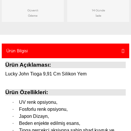
atma
olt
nerleri
lbisesi
Güvenli
14 Günde
Ödeme
İade
Ekipmanları
me · Ekipman
Sırt Çantası
Kılıfları
rler
 · Woodland
Ürün Bilgisi
et Malzemeleri
taları
Ürün Açıklaması:
Lucky John Tioga 9,91 Cm Silikon Yem
ucu Minder)
Ekipmanları
ik
Ürün Özellikleri:
·
UV renk opsiyonu,
 Aksesuarları
·
Fosforlu renk opsiyonu,
·
Japon Dizayn,
atta Kalma Ürünleri
·
Beden enjekte edilmiş esans,
·
Tioga gerçekçi aksiyona sahip shad kuyruk ve