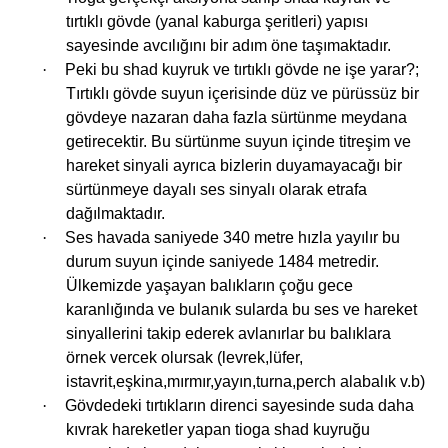
tırtıklı gövde (yanal kaburga şeritleri) yapısı
sayesinde avcılığını bir adım öne taşımaktadır.
i
·
Peki bu shad kuyruk ve tırtıklı gövde ne işe yarar?;
Tırtıklı gövde suyun içerisinde düz ve pürüssüz bir
gövdeye nazaran daha fazla sürtünme meydana
getirecektir. Bu sürtünme suyun içinde titreşim ve
hareket sinyali ayrıca bizlerin duyamayacağı bir
sürtünmeye dayalı ses sinyalı olarak etrafa
dağılmaktadır.
·
Ses havada saniyede 340 metre hızla yayılır bu
durum suyun içinde saniyede 1484 metredir.
Ülkemizde yaşayan balıkların çoğu gece
karanlığında ve bulanık sularda bu ses ve hareket
sinyallerini takip ederek avlanırlar bu balıklara
örnek vercek olursak (levrek,lüfer,
istavrit,eşkina,mırmır,yayın,turna,perch alabalık v.b)
·
Gövdedeki tırtıkların direnci sayesinde suda daha
kıvrak hareketler yapan tioga shad kuyruğu